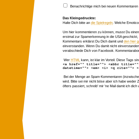
Benachrichtige mich bei neuen Kommentaren p
Das Kleingedruckte:
Halte Dich bitte an
die Spielregeln
. Welche Emotico
Um hier kommentieren zu können, musst Du einen 
erstmal zur Spamerkennung in die USA geschickt,
Kommentars erklärst Du Dich damit und
den hier 
einverstanden. Wenn Du damit nicht einverstanden 
verabschiede Dich von Facebook. Kommentarabon
Wer
HTML
kann, ist klar im Vorteil. Diese Tags sin
<a href="" title=""> <abbr title=""
datetime=""> <em> <i> <q cite=""> <
Bei der Menge an Spam-Kommentaren (inzwischen 
wird. Bitte sei mir nicht böse aber ich habe wede
öfters passiert, schreib' mir 'ne Mail damit ich dich 