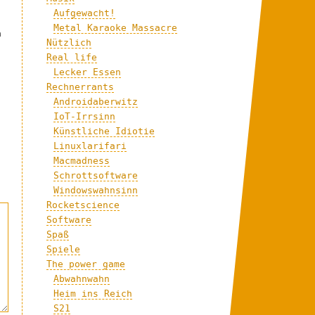
Aufgewacht!
Metal Karaoke Massacre
n
Nützlich
Real life
Lecker Essen
Rechnerrants
Androidaberwitz
IoT-Irrsinn
Künstliche Idiotie
Linuxlarifari
Macmadness
Schrottsoftware
Windowswahnsinn
Rocketscience
Software
Spaß
Spiele
The power game
Abwahnwahn
Heim ins Reich
S21