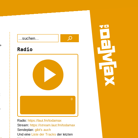
»
Radio
t
r
Radio:
https://laut.fm/todamax
Stream:
https://stream.laut.fm/todamax
Sendeplan:
gibt's auch
Und eine
Liste der Tracks
der letzten