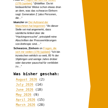
(178) [update]
: “
@daMax: Da ist
bedauerlicher Weise schon etwas dran
an dem, was das schwarze Einhorn
sagt: Generation Z (also Personen,
die…
”
kkanzler
on
Der Aufstand der
Maschinen hat begonnen
: “
An dieser
Stelle sei mal angemerkt, dass
sämtliche Artikel über die
“Hackingversuche”, prinzipiell reine
Abschriften der Presseerklärungen
von Anthropic sind.…
”
Schwarzes_Einhorn
on
Fragen, die
sich mir stellen (178) [update]
: “
Ich bin
inzwischen wirklich so weit, 85 % der
16jährigen und wenige Jahre drüber
oder darunter pauschal für verblödet
zu…
”
Was bisher geschah:
August 2026
(2)
July 2026
(14)
June 2026
(18)
May 2026
(9)
April 2026
(15)
March 2026
(28)