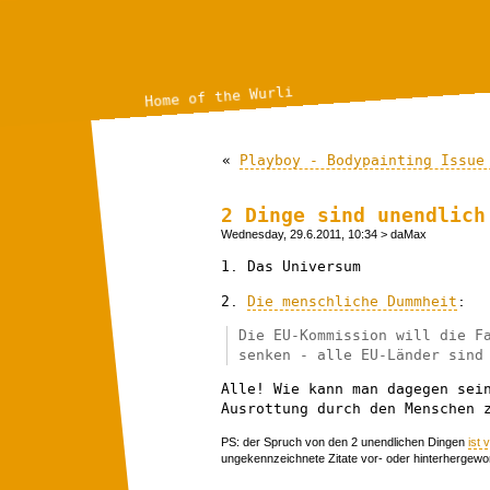
Home of the Wurli
«
Playboy - Bodypainting Issue
2 Dinge sind unendlich
Wednesday, 29.6.2011, 10:34
> daMax
1. Das Universum
2.
Die menschliche Dummheit
:
Die EU-Kommission will die F
senken - alle EU-Länder sind
Alle! Wie kann man dagegen sei
Ausrottung durch den Menschen 
PS: der Spruch von den 2 unendlichen Dingen
ist 
ungekennzeichnete Zitate vor- oder hinterhergewo