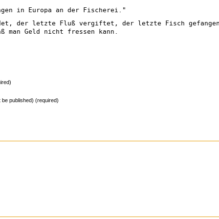
ngen in Europa an der Fischerei."
det, der letzte Fluß vergiftet, der letzte Fisch gefange
aß man Geld nicht fressen kann.
ired)
ot be published) (required)