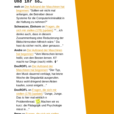
Und ihr so…
meh
on
Der Aufstand der Maschinen hat
begonnen
: “
Sollten wir nicht mal
anfangen, die Betreiber dieser
Systeme für die Computerkriminalität in
die Haftung zu nehmen?
”
Schwarzes_Einhorn
on
Fragen, die
sich mir stellen (178) [update]
: “
“…ich
denke auch, dass in diesem
Zusammenhang eine Reduzierung der
Bildschirmzeiten hilfreich wäre.” Da
hast du sicher recht, aber genauso…
”
Andre
on
Der Aufstand der Maschinen
hat begonnen
: “
Vom Menschen lernen
heißt, von den Besten lernen. K’I’
macht nur Dinge (nach) mMn. 🤷
”
DocROFL
on
Der Aufstand der
Maschinen hat begonnen
: “
Der Typ,
den Musk dauernd verklagt, hat letzte
Woche die Singularität ausgerufen.
Muss wohl dringend deren Aktien
kaufen, sonst entgeht…
”
DocROFL
on
Fragen, die sich mir
stellen (178) [update]
: “
Junge, Junge.
Das is hier mal wirklich n
Problemthread.
Machen wir es
kurz: die Pädagogik und Psychologie
misst in…
”
Peter
on
Fragen, die sich mir stellen