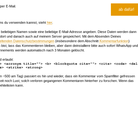
er E-Mail.
ns du verwenden kannst, steht
hier
.
beliebigen Namen sowie eine beliebige E-Mail-Adresse angeben. Diese Daten werden dann
 dort und danach auch auf meinem Server gespeichert. Mit dem Absenden Deines
geltenden Datenschutzbestimmungen
(insbesondere dem Abschnitt
Kommentarfunktion
)
bist, lass das Kommentieren bleiben, aber dann deinstalliere bitte auch sofort WhatsApp und
nements werden automatisch nach 3 Monaten gelöscht.
d erlaubt:
> <acronym title=""> <b> <blockquote cite=""> <cite> <code> <del
s> <strike> <strong>
~500 am Tag) passiert es hin und wieder, dass ein Kommentar vom Spamfilter gefressen
r Zeit noch Lust, solch verloren gegangenen Kommentaren hinterher zu forschen. Wenn das
whitelisten kann.