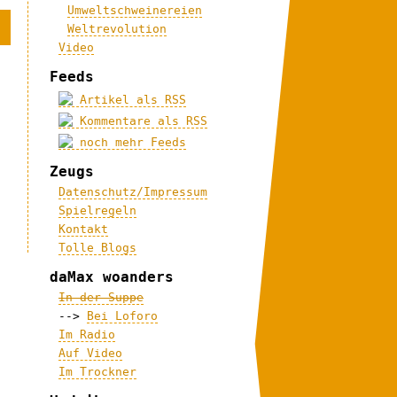
Umweltschweinereien
Weltrevolution
Video
Feeds
Artikel als RSS
Kommentare als RSS
noch mehr Feeds
Zeugs
Datenschutz/Impressum
Spielregeln
Kontakt
Tolle Blogs
daMax woanders
In der Suppe
-->
Bei Loforo
Im Radio
Auf Video
Im Trockner