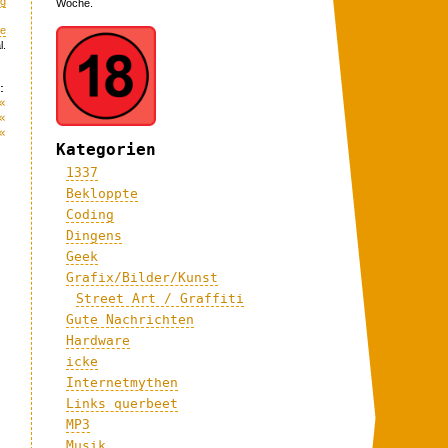
ng
Woche.
me
l.
:
«
«
«
Kategorien
1337
Bekloppte
Coding
Dingens
Geek
Grafix/Bilder/Kunst
Street Art / Graffiti
Gute Nachrichten
Hardware
icke
Internetmythen
Links querbeet
MP3
Musik