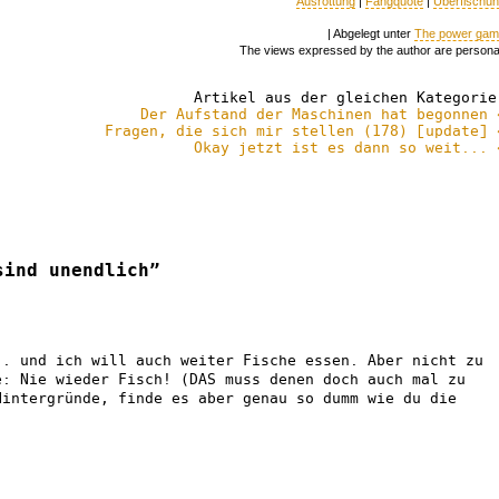
Ausrottung
|
Fangquote
|
Überfischu
| Abgelegt unter
The power ga
The views expressed by the author are persona
Artikel aus der gleichen Kategorie
Der Aufstand der Maschinen hat begonnen 
Fragen, die sich mir stellen (178) [update] 
Okay jetzt ist es dann so weit... 
sind unendlich”
.. und ich will auch weiter Fische essen. Aber nicht zu
e: Nie wieder Fisch! (DAS muss denen doch auch mal zu
Hintergründe, finde es aber genau so dumm wie du die