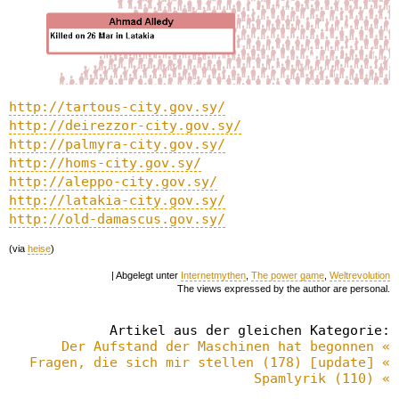
http://tartous-city.gov.sy/
http://deirezzor-city.gov.sy/
http://palmyra-city.gov.sy/
http://homs-city.gov.sy/
http://aleppo-city.gov.sy/
http://latakia-city.gov.sy/
http://old-damascus.gov.sy/
(via
heise
)
| Abgelegt unter
Internetmythen
,
The power game
,
Weltrevolution
The views expressed by the author are personal.
Artikel aus der gleichen Kategorie:
Der Aufstand der Maschinen hat begonnen «
Fragen, die sich mir stellen (178) [update] «
Spamlyrik (110) «