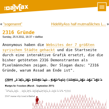
«
"sogenannt"
HideMyAss half mutmaßliches L...
»
2316 Gründe
Sunday, 25.9.2011, 16:37
> daMax
Anonymous haben die
Websites der 7 größten
syrischen Städte gehackt
und die Startseite
durch eine interaktive Grafik ersetzt, die die
bisher getöteten 2316 Demonstranten als
Pixelmännchen zeigen. Der Slogan dazu: "2316
Gründe, warum Assad am Ende ist".