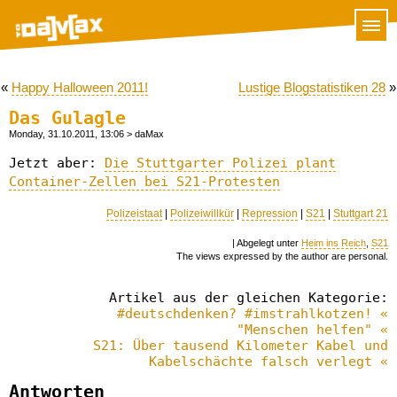
«
Happy Halloween 2011!
Lustige Blogstatistiken 28
»
Das Gulagle
Monday, 31.10.2011, 13:06
> daMax
Jetzt aber:
Die Stuttgarter Polizei plant
Container-Zellen bei S21-Protesten
Polizeistaat
|
Polizeiwillkür
|
Repression
|
S21
|
Stuttgart 21
| Abgelegt unter
Heim ins Reich
,
S21
The views expressed by the author are personal.
Artikel aus der gleichen Kategorie:
#deutschdenken? #imstrahlkotzen! «
"Menschen helfen" «
S21: Über tausend Kilometer Kabel und
Kabelschächte falsch verlegt «
Antworten