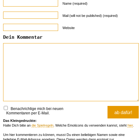
Name (required)
Mail (will not be published) (required)
Website
Dein Kommentar
Benachrichtige mich bei neuen
Kommentaren per E-Mail.
Das Kleingedruckte:
Halte Dich bitte an
die Spielregeln
. Welche Emoticons du verwenden kannst, steht
hier
.
Um hier kommentieren zu können, musst Du einen beliebigen Namen sowie eine
beliebige E-Mail-Adresse angeben. Diese Daten werden dann erstmal zur