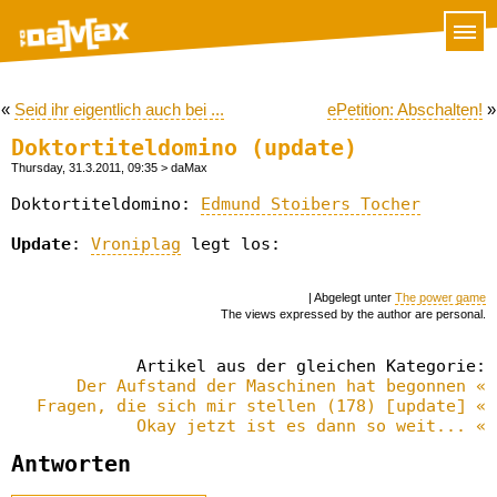
«
Seid ihr eigentlich auch bei ...
ePetition: Abschalten!
»
Doktortiteldomino (update)
Thursday, 31.3.2011, 09:35
> daMax
Doktortiteldomino:
Edmund Stoibers Tocher
Update
:
Vroniplag
legt los:
| Abgelegt unter
The power game
The views expressed by the author are personal.
Artikel aus der gleichen Kategorie:
Der Aufstand der Maschinen hat begonnen «
Fragen, die sich mir stellen (178) [update] «
Okay jetzt ist es dann so weit... «
Antworten