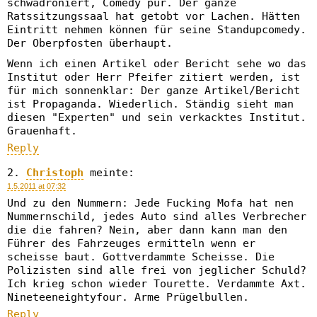
schwadroniert, Comedy pur. Der ganze
Ratssitzungssaal hat getobt vor Lachen. Hätten
Eintritt nehmen können für seine Standupcomedy.
Der Oberpfosten überhaupt.
Wenn ich einen Artikel oder Bericht sehe wo das
Institut oder Herr Pfeifer zitiert werden, ist
für mich sonnenklar: Der ganze Artikel/Bericht
ist Propaganda. Wiederlich. Ständig sieht man
diesen "Experten" und sein verkacktes Institut.
Grauenhaft.
Reply
Christoph
meinte:
1.5.2011 at 07:32
Und zu den Nummern: Jede Fucking Mofa hat nen
Nummernschild, jedes Auto sind alles Verbrecher
die die fahren? Nein, aber dann kann man den
Führer des Fahrzeuges ermitteln wenn er
scheisse baut. Gottverdammte Scheisse. Die
Polizisten sind alle frei von jeglicher Schuld?
Ich krieg schon wieder Tourette. Verdammte Axt.
Nineteeneightyfour. Arme Prügelbullen.
Reply