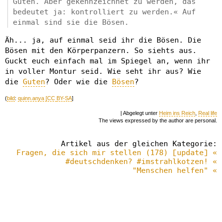
Guten. Aber gekennzeichnet zu werden, das
bedeutet ja: kontrolliert zu werden.« Auf
einmal sind sie die Bösen.
Äh... ja, auf einmal seid ihr die Bösen. Die
Bösen mit den Körperpanzern. So siehts aus.
Guckt euch einfach mal im Spiegel an, wenn ihr
in voller Montur seid. Wie seht ihr aus? Wie
die
Guten
? Oder wie die
Bösen
?
(
bild
:
quinn.anya [CC
BY-SA
]
| Abgelegt unter
Heim ins Reich
,
Real life
The views expressed by the author are personal.
Artikel aus der gleichen Kategorie:
Fragen, die sich mir stellen (178) [update] «
#deutschdenken? #imstrahlkotzen! «
"Menschen helfen" «