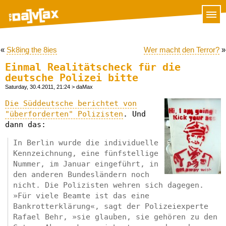
«
Sk8ing the 8ies
Wer macht den Terror?
»
Einmal Realitätscheck für die
deutsche Polizei bitte
Saturday, 30.4.2011, 21:24
> daMax
Die Süddeutsche berichtet von
"überforderten" Polizisten
. Und
dann das:
In Berlin wurde die individuelle
Kennzeichnung, eine fünfstellige
Nummer, im Januar eingeführt, in
den anderen Bundesländern noch
nicht. Die Polizisten wehren sich dagegen.
»Für viele Beamte ist das eine
Bankrotterklärung«, sagt der Polizeiexperte
Rafael Behr, »sie glauben, sie gehören zu den