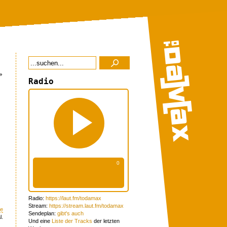
»
Radio
Radio:
https://laut.fm/todamax
Stream:
https://stream.laut.fm/todamax
me
Sendeplan:
gibt's auch
l.
Und eine
Liste der Tracks
der letzten