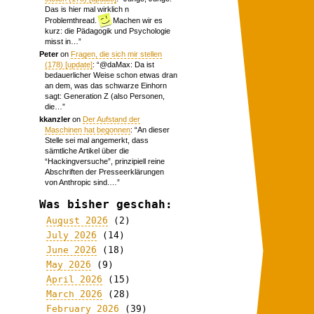
Das is hier mal wirklich n
Problemthread.
Machen wir es
kurz: die Pädagogik und Psychologie
misst in…
”
Peter
on
Fragen, die sich mir stellen
(178) [update]
: “
@daMax: Da ist
bedauerlicher Weise schon etwas dran
an dem, was das schwarze Einhorn
sagt: Generation Z (also Personen,
die…
”
kkanzler
on
Der Aufstand der
Maschinen hat begonnen
: “
An dieser
Stelle sei mal angemerkt, dass
sämtliche Artikel über die
“Hackingversuche”, prinzipiell reine
Abschriften der Presseerklärungen
von Anthropic sind.…
”
Was bisher geschah:
August 2026
(2)
July 2026
(14)
June 2026
(18)
May 2026
(9)
April 2026
(15)
March 2026
(28)
February 2026
(39)