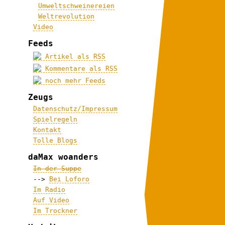
Umweltschweinereien
Weltrevolution
Video
Feeds
Artikel als RSS
Kommentare als RSS
noch mehr Feeds
Zeugs
Datenschutz/Impressum
Spielregeln
Kontakt
Tolle Blogs
daMax woanders
In der Suppe
-->
Bei Loforo
Im Radio
Auf Video
Im Trockner