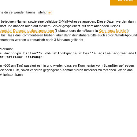
ns du verwenden kannst, steht
hier
.
beliebigen Namen sowie eine beliebige E-Mail-Adresse angeben. Diese Daten werden dann
 dort und danach auch auf meinem Server gespeichert. Mit dem Absenden Deines
geltenden Datenschutzbestimmungen
(insbesondere dem Abschnitt
Kommentarfunktion
)
bist, lass das Kommentieren bleiben, aber dann deinstalliere bitte auch sofort WhatsApp und
nements werden automatisch nach 3 Monaten gelöscht.
d erlaubt:
> <acronym title=""> <b> <blockquote cite=""> <cite> <code> <del
s> <strike> <strong>
~500 am Tag) passiert es hin und wieder, dass ein Kommentar vom Spamfilter gefressen
r Zeit noch Lust, solch verloren gegangenen Kommentaren hinterher zu forschen. Wenn das
whitelisten kann.