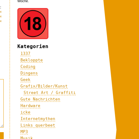
Woche.
:
«
«
«
Kategorien
1337
Bekloppte
Coding
Dingens
Geek
Grafix/Bilder/Kunst
Street Art / Graffiti
Gute Nachrichten
Hardware
icke
Internetmythen
Links querbeet
MP3
Musik