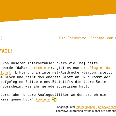
!)
Die Dokuseite: Schampi.com
FAIL!
r von unseren Internetausdruckern viel bejubelte
t wurde (daMax
berichtete
), gibt es nun
ein Plugin, das
 führt
. Erklärung im Internet-Ausdrucker-Jargon: stellt
em Block und reißt das oberste Blatt ab. Nun kommt der
 aufgelegten Spitze eines Bleistifts die leere Seite
m Vorschein, was ihr gerade abgerissen habt.
nders, aber unsere Analogpolitiker werden das eh nie
ckers gonna hack"
kontern
| Abgelegt unter
Internetmythen
,
The power ga
The views expressed by the author are persona