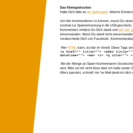
Das Kleingedruckte:
Halte Dich bitte an
die Spielregeln
. Welche Emotico
Um hier kommentieren zu können, musst Du einen 
erstmal zur Spamerkennung in die USA geschickt,
Kommentars erklärst Du Dich damit und
den hier 
einverstanden. Wenn Du damit nicht einverstanden 
verabschiede Dich von Facebook. Kommentarabon
Wer
HTML
kann, ist klar im Vorteil. Diese Tags sin
<a href="" title=""> <abbr title=""
datetime=""> <em> <i> <q cite=""> <
Bei der Menge an Spam-Kommentaren (inzwischen 
wird. Bitte sei mir nicht böse aber ich habe wede
öfters passiert, schreib' mir 'ne Mail damit ich dich 