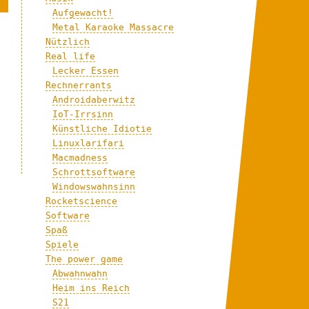
Aufgewacht!
Metal Karaoke Massacre
Nützlich
Real life
Lecker Essen
Rechnerrants
Androidaberwitz
IoT-Irrsinn
Künstliche Idiotie
Linuxlarifari
Macmadness
Schrottsoftware
Windowswahnsinn
Rocketscience
Software
Spaß
Spiele
The power game
Abwahnwahn
Heim ins Reich
S21