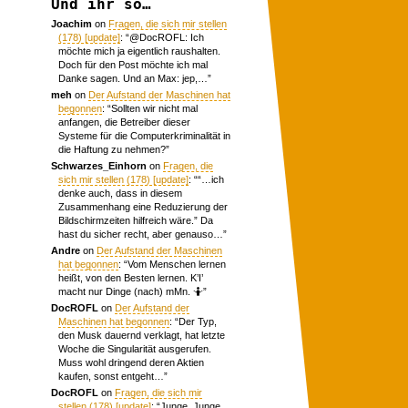
Und ihr so…
Joachim
on
Fragen, die sich mir stellen
(178) [update]
: “
@DocROFL: Ich
möchte mich ja eigentlich raushalten.
Doch für den Post möchte ich mal
Danke sagen. Und an Max: jep,…
”
meh
on
Der Aufstand der Maschinen hat
begonnen
: “
Sollten wir nicht mal
anfangen, die Betreiber dieser
Systeme für die Computerkriminalität in
die Haftung zu nehmen?
”
Schwarzes_Einhorn
on
Fragen, die
sich mir stellen (178) [update]
: “
“…ich
denke auch, dass in diesem
Zusammenhang eine Reduzierung der
Bildschirmzeiten hilfreich wäre.” Da
hast du sicher recht, aber genauso…
”
Andre
on
Der Aufstand der Maschinen
hat begonnen
: “
Vom Menschen lernen
heißt, von den Besten lernen. K’I’
macht nur Dinge (nach) mMn. 🤷
”
DocROFL
on
Der Aufstand der
Maschinen hat begonnen
: “
Der Typ,
den Musk dauernd verklagt, hat letzte
Woche die Singularität ausgerufen.
Muss wohl dringend deren Aktien
kaufen, sonst entgeht…
”
DocROFL
on
Fragen, die sich mir
stellen (178) [update]
: “
Junge, Junge.