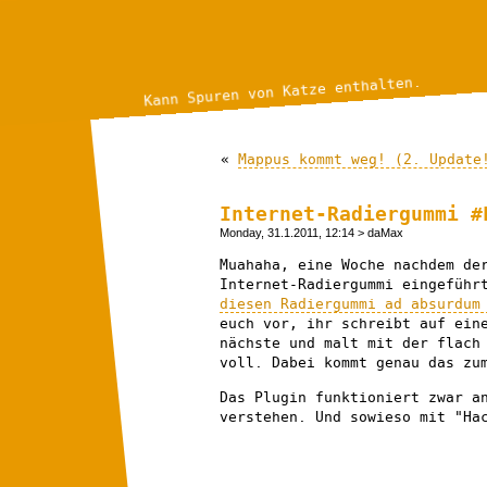
Kann Spuren von Katze enthalten.
«
Mappus kommt weg! (2. Update
Internet-Radiergummi #
Monday, 31.1.2011, 12:14
> daMax
Muahaha, eine Woche nachdem de
Internet-Radiergummi eingeführ
diesen Radiergummi ad absurdum
euch vor, ihr schreibt auf ein
nächste und malt mit der flach
voll. Dabei kommt genau das zu
Das Plugin funktioniert zwar a
verstehen. Und sowieso mit "Ha