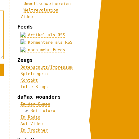
Umweltschweinereien
Weltrevolution
Video
Feeds
Artikel als RSS
Kommentare als RSS
noch mehr Feeds
Zeugs
Datenschutz/Impressum
Spielregeln
Kontakt
Tolle Blogs
daMax woanders
In der Suppe
-->
Bei Loforo
Im Radio
Auf Video
Im Trockner