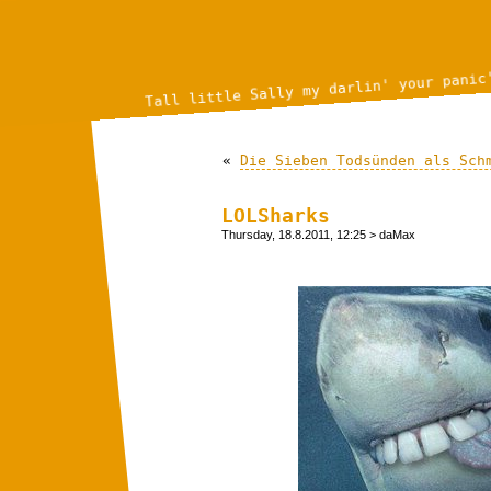
Tall little Sally my darlin' your panic
«
Die Sieben Todsünden als Sch
LOLSharks
Thursday, 18.8.2011, 12:25
> daMax