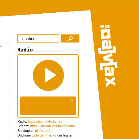
»
Radio
Radio:
https://laut.fm/todamax
Stream:
https://stream.laut.fm/todamax
Sendeplan:
gibt's auch
Und eine
Liste der Tracks
der letzten