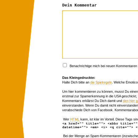
Dein Kommentar
Benachrichtige mich bei neuen Kommentaren p
Das Kleingedruckte:
Halte Dich bitte an
die Spielregeln
. Welche Emotico
Um hier kommentieren zu können, musst Du einen 
erstmal zur Spamerkennung in die USA geschickt,
Kommentars erklärst Du Dich damit und
den hier 
einverstanden. Wenn Du damit nicht einverstanden 
verabschiede Dich von Facebook. Kommentarabon
Wer
HTML
kann, ist klar im Vorteil. Diese Tags sin
<a href="" title=""> <abbr title=""
datetime=""> <em> <i> <q cite=""> <
Bei der Menge an Spam-Kommentaren (inzwischen 