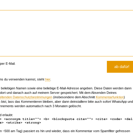
er E-Mail.
ns du verwenden kannst, steht
hier
.
beliebigen Namen sowie eine beliebige E-Mail-Adresse angeben. Diese Daten werden dann
 dort und danach auch auf meinem Server gespeichert. Mit dem Absenden Deines
geltenden Datenschutzbestimmungen
(insbesondere dem Abschnitt
Kommentarfunktion
)
bist, lass das Kommentieren bleiben, aber dann deinstalliere bitte auch sofort WhatsApp und
nements werden automatisch nach 3 Monaten gelöscht.
d erlaubt:
> <acronym title=""> <b> <blockquote cite=""> <cite> <code> <del
s> <strike> <strong>
~500 am Tag) passiert es hin und wieder, dass ein Kommentar vom Spamfilter gefressen