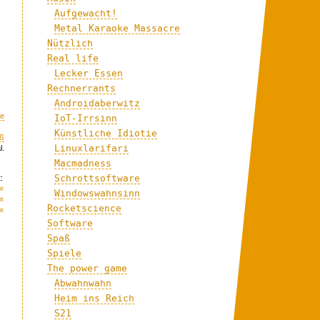
Aufgewacht!
Metal Karaoke Massacre
Nützlich
Real life
Lecker Essen
Rechnerrants
Androidaberwitz
e
IoT-Irrsinn
Künstliche Idiotie
ß
Linuxlarifari
l.
Macmadness
:
Schrottsoftware
«
Windowswahnsinn
«
Rocketscience
«
Software
Spaß
Spiele
The power game
Abwahnwahn
Heim ins Reich
S21