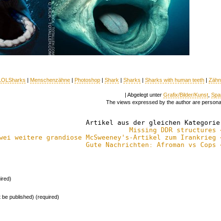
LOLSharks
|
Menschenzähne
|
Photoshop
|
Shark
|
Sharks
|
Sharks with human teeth
|
Zähn
| Abgelegt unter
Grafix/Bilder/Kunst
,
Spa
The views expressed by the author are persona
Artikel aus der gleichen Kategorie
Missing DDR structures 
wei weitere grandiose McSweeney's-Artikel zum Irankrieg 
Gute Nachrichten: Afroman vs Cops 
ired)
ot be published) (required)