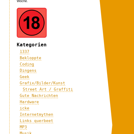
Woche.
Kategorien
1337
Bekloppte
Coding
Dingens
Geek
Grafix/Bilder/Kunst
Street Art / Graffiti
Gute Nachrichten
Hardware
icke
Internetmythen
Links querbeet
MP3
Musik