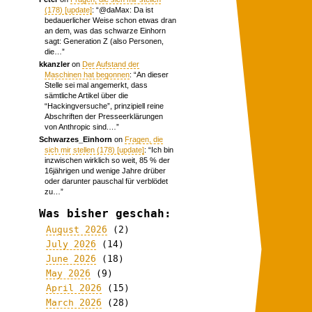
(178) [update]
: “
@daMax: Da ist
bedauerlicher Weise schon etwas dran
an dem, was das schwarze Einhorn
sagt: Generation Z (also Personen,
die…
”
kkanzler
on
Der Aufstand der
Maschinen hat begonnen
: “
An dieser
Stelle sei mal angemerkt, dass
sämtliche Artikel über die
“Hackingversuche”, prinzipiell reine
Abschriften der Presseerklärungen
von Anthropic sind.…
”
Schwarzes_Einhorn
on
Fragen, die
sich mir stellen (178) [update]
: “
Ich bin
inzwischen wirklich so weit, 85 % der
16jährigen und wenige Jahre drüber
oder darunter pauschal für verblödet
zu…
”
Was bisher geschah:
August 2026
(2)
July 2026
(14)
June 2026
(18)
May 2026
(9)
April 2026
(15)
March 2026
(28)