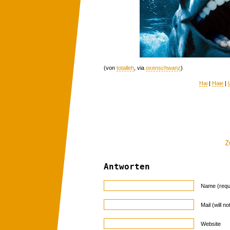
(von
totalleh
, via
oxenschwanz
)
Hai
|
Haie
|
Z
Antworten
Name (requ
Mail (will n
Website