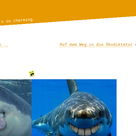
's so charming.
m...
Auf dem Weg in die Ökodiktatur