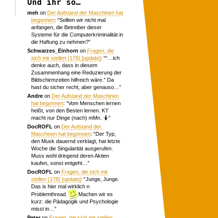
Und ihr so…
meh
on
Der Aufstand der Maschinen hat
begonnen
: “
Sollten wir nicht mal
anfangen, die Betreiber dieser
Systeme für die Computerkriminalität in
die Haftung zu nehmen?
”
Schwarzes_Einhorn
on
Fragen, die
sich mir stellen (178) [update]
: “
“…ich
denke auch, dass in diesem
Zusammenhang eine Reduzierung der
Bildschirmzeiten hilfreich wäre.” Da
hast du sicher recht, aber genauso…
”
Andre
on
Der Aufstand der Maschinen
hat begonnen
: “
Vom Menschen lernen
heißt, von den Besten lernen. K’I’
macht nur Dinge (nach) mMn. 🤷
”
DocROFL
on
Der Aufstand der
Maschinen hat begonnen
: “
Der Typ,
den Musk dauernd verklagt, hat letzte
Woche die Singularität ausgerufen.
Muss wohl dringend deren Aktien
kaufen, sonst entgeht…
”
DocROFL
on
Fragen, die sich mir
stellen (178) [update]
: “
Junge, Junge.
Das is hier mal wirklich n
Problemthread.
Machen wir es
kurz: die Pädagogik und Psychologie
misst in…
”
Peter
on
Fragen, die sich mir stellen