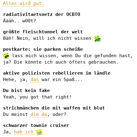
Alles wird gut.
radiativitaetsnetz der OCBTO
Äääh.. w00t?
größte fleischtunnel der welt
Bäh! Nein, will ich nicht wissen
postkarte: sie parken scheiße
lass mich wissen, wenn Du die gefunden hast,
ja? Die könnte ich auch öfters gebrauchen.
aktive polizisten rebellieren im ländle
Hehe, ja,
das
war ein Spaß...
Du bist kein fake
Yeah, you got that right!
strichmänchen die mit waffen mit blut
Du meinst
die da
, oder?
schwarzer townie cruiser
Ja,
hab ich