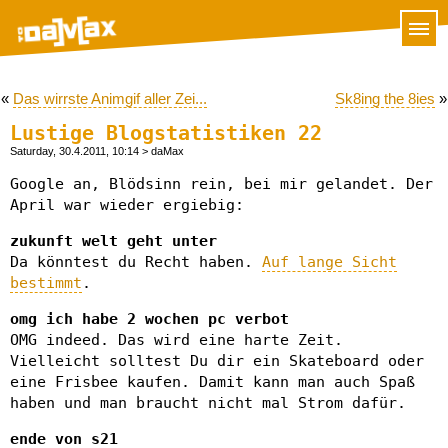
«
Das wirrste Animgif aller Zei...
Sk8ing the 8ies
»
Lustige Blogstatistiken 22
Saturday, 30.4.2011, 10:14
> daMax
Google an, Blödsinn rein, bei mir gelandet. Der
April war wieder ergiebig:
zukunft welt geht unter
Da könntest du Recht haben.
Auf lange Sicht
bestimmt
.
omg ich habe 2 wochen pc verbot
OMG indeed. Das wird eine harte Zeit.
Vielleicht solltest Du dir ein Skateboard oder
eine Frisbee kaufen. Damit kann man auch Spaß
haben und man braucht nicht mal Strom dafür.
ende von s21