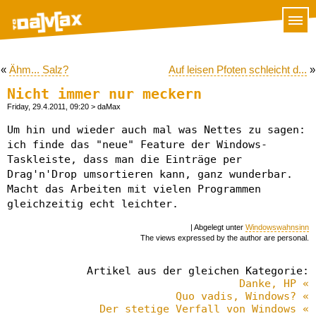
«
Ähm... Salz?
Auf leisen Pfoten schleicht d...
»
Nicht immer nur meckern
Friday, 29.4.2011, 09:20
> daMax
Um hin und wieder auch mal was Nettes zu sagen:
ich finde das "neue" Feature der Windows-
Taskleiste, dass man die Einträge per
Drag'n'Drop umsortieren kann, ganz wunderbar.
Macht das Arbeiten mit vielen Programmen
gleichzeitig echt leichter.
| Abgelegt unter
Windowswahnsinn
The views expressed by the author are personal.
Artikel aus der gleichen Kategorie:
Danke, HP «
Quo vadis, Windows? «
Der stetige Verfall von Windows «