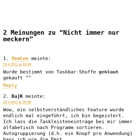
2 Meinungen zu “Nicht immer nur
meckern”
YenCee
meinte:
29.4.2011 at 18:49
Wurde bestimmt von Taskbar-Shuffe
geklaut
gekauft ^^
Reply
BajK
meinte:
29.4.2011 at 20:38
Wow, ein selbstverständliches Feature wurde
endlich mal eingeführt, ich bin begeistert.
Ich lass die Taskleisteneinträge bei mir immer
alfabetisch nach Programm sortieren.
Autogruppierung (d.h. ein Knopf pro Anwendung)
hass ich wie die Pest.