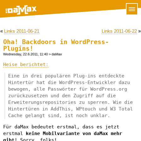
«
Links 2011-06-21
Links 2011-06-22
»
Oha! Backdoors in WordPress-
Plugins!
Wednesday, 22.6.2011, 11:40
> daMax
Heise berichtet:
Eine in drei populären Plug-ins entdeckte
Hintertür hat die WordPress-Entwickler dazu
bewogen, alle Passwörter für WordPress.org
zurückzusetzen und den Zugriff auf die
Erweiterungsrepositories zu sperren. Wie die
Hintertüren in AddThis, WPtouch und W3 Total
Cache gelangt sind, ist noch unklar.
Für daMax bedeutet erstmal, dass es jetzt
erstmal
keine Mobilvariante von daMax mehr
gibt
! Sorry, folks!