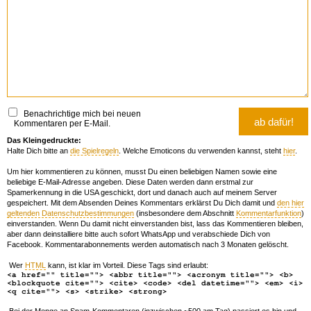
Benachrichtige mich bei neuen
Kommentaren per E-Mail.
Das Kleingedruckte:
Halte Dich bitte an
die Spielregeln
. Welche Emoticons du verwenden kannst, steht
hier
.
Um hier kommentieren zu können, musst Du einen beliebigen Namen sowie eine
beliebige E-Mail-Adresse angeben. Diese Daten werden dann erstmal zur
Spamerkennung in die USA geschickt, dort und danach auch auf meinem Server
gespeichert. Mit dem Absenden Deines Kommentars erklärst Du Dich damit und
den hier
geltenden Datenschutzbestimmungen
(insbesondere dem Abschnitt
Kommentarfunktion
)
einverstanden. Wenn Du damit nicht einverstanden bist, lass das Kommentieren bleiben,
aber dann deinstalliere bitte auch sofort WhatsApp und verabschiede Dich von
Facebook. Kommentarabonnements werden automatisch nach 3 Monaten gelöscht.
Wer
HTML
kann, ist klar im Vorteil. Diese Tags sind erlaubt:
<a href="" title=""> <abbr title=""> <acronym title=""> <b>
<blockquote cite=""> <cite> <code> <del datetime=""> <em> <i>
<q cite=""> <s> <strike> <strong>