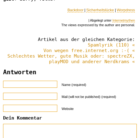
Backdoor
|
Sicherheitslücke
|
Worpdress
| Abgelegt unter
Internetmythen
The views expressed by the author are personal.
Artikel aus der gleichen Kategorie:
Spamlyrik (110) «
Von wegen free.internet.org :-( «
Schlechtes Wetter, gute Musik oder: spectreZX,
playMOD und anderer Nerdkrams «
Antworten
Name (required)
Mail (will not be published) (required)
Website
Dein Kommentar