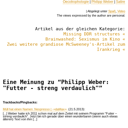
Oecotrophologie
|
Philipp Weber
|
Satire
| Abgelegt unter
Spaß
,
Video
The views expressed by the author are personal.
Artikel aus der gleichen Kategorie:
Missing DDR structures «
Brainwashed: Sexismus im Kino «
Zwei weitere grandiose McSweeney's-Artikel zum
Irankrieg «
Eine Meinung zu “Philipp Weber:
"Futter - streng verdaulich"”
Trackbacks/Pingbacks:
Müll hat einen Namen: Nespresso | -=daMax=-
(21.5.2013):
[...] Weber hatte ich 2011 schon mal auf dem Zettel mit seinem Programm “Futter –
streng verdaulich”. Jetzt bin ich gerade über einen wunderbaren (wenn auch etwas
älteren) Text von ihm [...]