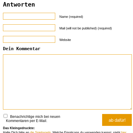
Antworten
Name (required)
Mail (will not be published) (required)
Website
Dein Kommentar
Benachrichtige mich bei neuen
Kommentaren per E-Mail.
Das Kleingedruckte:
Halte Dich bitte an
die Spielregeln
. Welche Emoticons du verwenden kannst, steht
hier
.