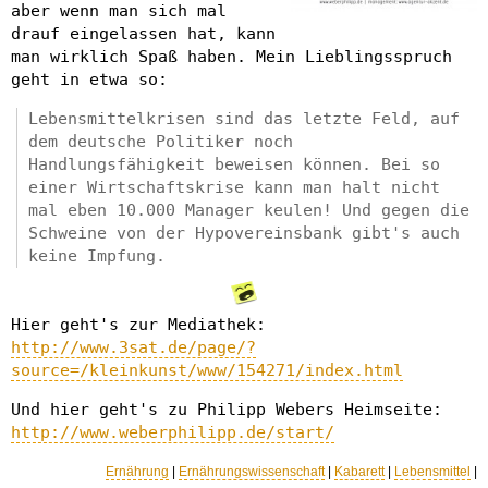
aber wenn man sich mal
drauf eingelassen hat, kann
man wirklich Spaß haben. Mein Lieblingsspruch
geht in etwa so:
Lebensmittelkrisen sind das letzte Feld, auf
dem deutsche Politiker noch
Handlungsfähigkeit beweisen können. Bei so
einer Wirtschaftskrise kann man halt nicht
mal eben 10.000 Manager keulen! Und gegen die
Schweine von der Hypovereinsbank gibt's auch
keine Impfung.
Hier geht's zur Mediathek:
http://www.3sat.de/page/?
source=/kleinkunst/www/154271/index.html
Und hier geht's zu Philipp Webers Heimseite:
http://www.weberphilipp.de/start/
Ernährung
|
Ernährungswissenschaft
|
Kabarett
|
Lebensmittel
|