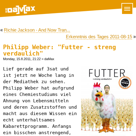
«
Richie Jackson - And Now Tran...
Erkenntnis des Tages 2011-08-15
»
Philipp Weber: "Futter - streng
verdaulich"
Monday, 15.8.2011, 21:22
> daMax
Lief gerade auf 3sat und
ist jetzt ne Woche lang in
der Mediathek zu sehen.
Philipp Weber hat aufgrund
eines Chemiestudiums viel
Ahnung von Lebensmitteln
und deren Zusatzstoffen und
macht aus diesem Wissen ein
echt unterhaltsames
Kabarettprogramm. Anfangs
ein bisschen anstrengend,