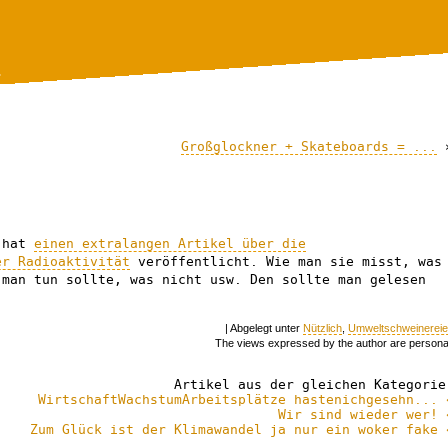
.
Großglockner + Skateboards = ...
r hat
einen extralangen Artikel über die
er Radioaktivität
veröffentlicht. Wie man sie misst, was
 man tun sollte, was nicht usw. Den sollte man gelesen
| Abgelegt unter
Nützlich
,
Umweltschweinerei
The views expressed by the author are persona
Artikel aus der gleichen Kategorie
WirtschaftWachstumArbeitsplätze hastenichgesehn... 
Wir sind wieder wer! 
Zum Glück ist der Klimawandel ja nur ein woker fake 