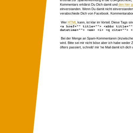
Kommentars erklärst Du Dich damit und
den hier 
einverstanden. Wenn Du damit nicht einverstanden 
verabschiede Dich von Facebook. Kommentarabon
Wer
HTML
kann, ist klar im Vorteil. Diese Tags sin
<a href="" title=""> <abbr title=""
datetime=""> <em> <i> <q cite=""> <
Bei der Menge an Spam-Kommentaren (inzwischen 
wird. Bitte sei mir nicht böse aber ich habe wede
öfters passiert, schreib' mir 'ne Mail damit ich dich 