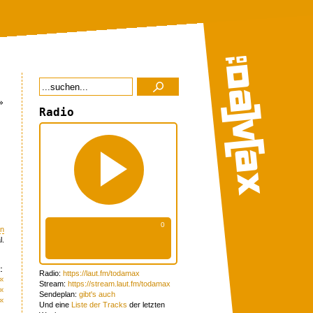
»
Radio
en
l.
:
Radio:
https://laut.fm/todamax
«
Stream:
https://stream.laut.fm/todamax
«
Sendeplan:
gibt's auch
«
Und eine
Liste der Tracks
der letzten