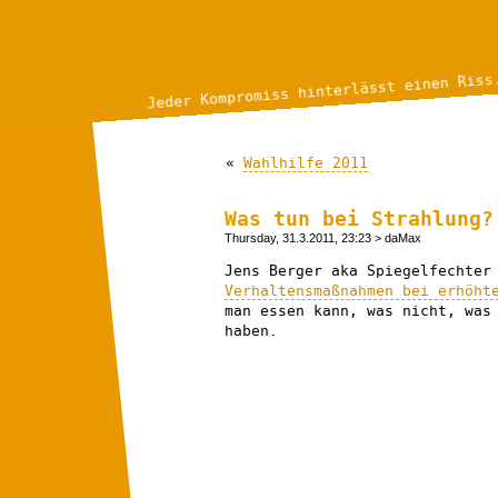
Jeder Kompromiss hinterlässt einen Riss
«
Wahlhilfe 2011
Was tun bei Strahlung?
Thursday, 31.3.2011, 23:23
> daMax
Jens Berger aka Spiegelfechte
Verhaltensmaßnahmen bei erhöht
man essen kann, was nicht, was
haben.