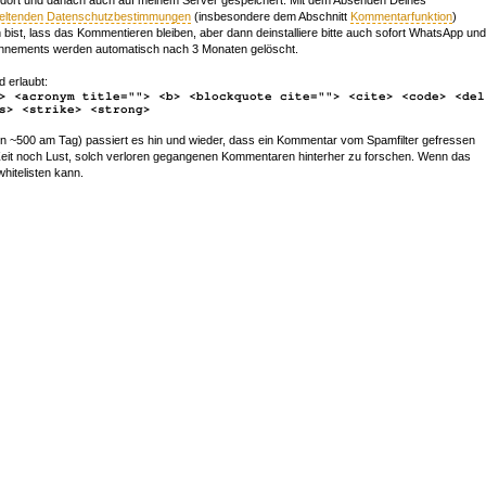
geltenden Datenschutzbestimmungen
(insbesondere dem Abschnitt
Kommentarfunktion
)
bist, lass das Kommentieren bleiben, aber dann deinstalliere bitte auch sofort WhatsApp und
nements werden automatisch nach 3 Monaten gelöscht.
d erlaubt:
> <acronym title=""> <b> <blockquote cite=""> <cite> <code> <del
s> <strike> <strong>
~500 am Tag) passiert es hin und wieder, dass ein Kommentar vom Spamfilter gefressen
r Zeit noch Lust, solch verloren gegangenen Kommentaren hinterher zu forschen. Wenn das
whitelisten kann.