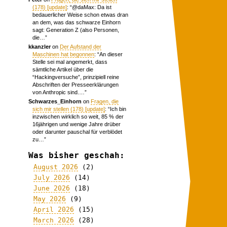
(178) [update]
: “
@daMax: Da ist
bedauerlicher Weise schon etwas dran
an dem, was das schwarze Einhorn
sagt: Generation Z (also Personen,
die…
”
kkanzler
on
Der Aufstand der
Maschinen hat begonnen
: “
An dieser
Stelle sei mal angemerkt, dass
sämtliche Artikel über die
“Hackingversuche”, prinzipiell reine
Abschriften der Presseerklärungen
von Anthropic sind.…
”
Schwarzes_Einhorn
on
Fragen, die
sich mir stellen (178) [update]
: “
Ich bin
inzwischen wirklich so weit, 85 % der
16jährigen und wenige Jahre drüber
oder darunter pauschal für verblödet
zu…
”
Was bisher geschah:
August 2026
(2)
July 2026
(14)
June 2026
(18)
May 2026
(9)
April 2026
(15)
March 2026
(28)