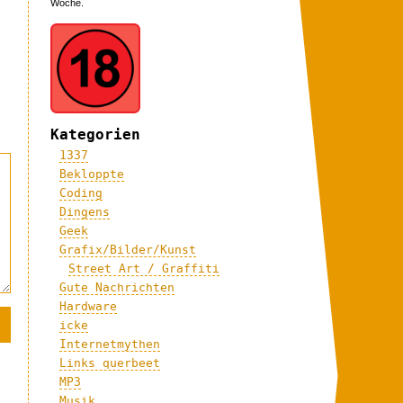
Woche.
Kategorien
1337
Bekloppte
Coding
Dingens
Geek
Grafix/Bilder/Kunst
Street Art / Graffiti
Gute Nachrichten
Hardware
icke
Internetmythen
Links querbeet
MP3
Musik