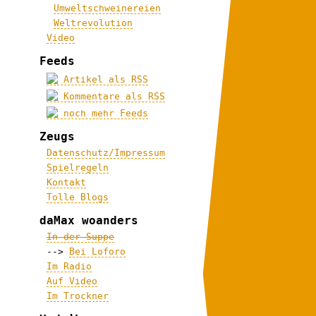
Umweltschweinereien
Weltrevolution
Video
Feeds
Artikel als RSS
Kommentare als RSS
noch mehr Feeds
Zeugs
Datenschutz/Impressum
Spielregeln
Kontakt
Tolle Blogs
daMax woanders
In der Suppe
-->
Bei Loforo
Im Radio
Auf Video
Im Trockner