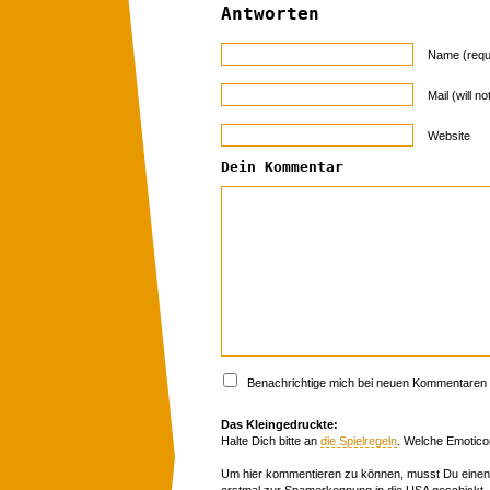
Antworten
Name (requ
Mail (will n
Website
Dein Kommentar
Benachrichtige mich bei neuen Kommentaren p
Das Kleingedruckte:
Halte Dich bitte an
die Spielregeln
. Welche Emotico
Um hier kommentieren zu können, musst Du einen 
erstmal zur Spamerkennung in die USA geschickt,