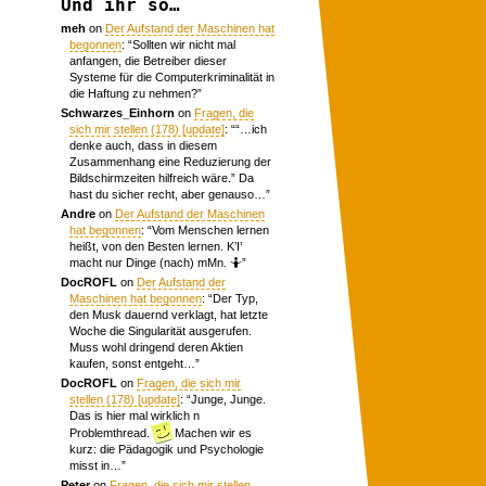
Und ihr so…
meh
on
Der Aufstand der Maschinen hat
begonnen
: “
Sollten wir nicht mal
anfangen, die Betreiber dieser
Systeme für die Computerkriminalität in
die Haftung zu nehmen?
”
Schwarzes_Einhorn
on
Fragen, die
sich mir stellen (178) [update]
: “
“…ich
denke auch, dass in diesem
Zusammenhang eine Reduzierung der
Bildschirmzeiten hilfreich wäre.” Da
hast du sicher recht, aber genauso…
”
Andre
on
Der Aufstand der Maschinen
hat begonnen
: “
Vom Menschen lernen
heißt, von den Besten lernen. K’I’
macht nur Dinge (nach) mMn. 🤷
”
DocROFL
on
Der Aufstand der
Maschinen hat begonnen
: “
Der Typ,
den Musk dauernd verklagt, hat letzte
Woche die Singularität ausgerufen.
Muss wohl dringend deren Aktien
kaufen, sonst entgeht…
”
DocROFL
on
Fragen, die sich mir
stellen (178) [update]
: “
Junge, Junge.
Das is hier mal wirklich n
Problemthread.
Machen wir es
kurz: die Pädagogik und Psychologie
misst in…
”
Peter
on
Fragen, die sich mir stellen