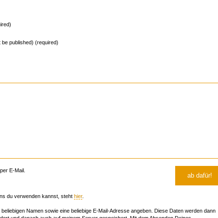
ired)
ot be published) (required)
er E-Mail.
ns du verwenden kannst, steht
hier
.
beliebigen Namen sowie eine beliebige E-Mail-Adresse angeben. Diese Daten werden dann
 dort und danach auch auf meinem Server gespeichert. Mit dem Absenden Deines