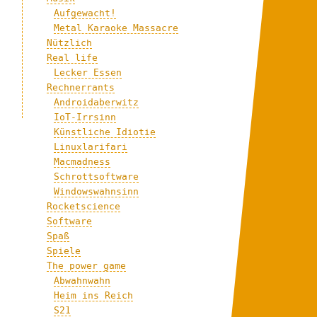
Aufgewacht!
Metal Karaoke Massacre
Nützlich
Real life
Lecker Essen
Rechnerrants
Androidaberwitz
IoT-Irrsinn
Künstliche Idiotie
Linuxlarifari
Macmadness
Schrottsoftware
Windowswahnsinn
Rocketscience
Software
Spaß
Spiele
The power game
Abwahnwahn
Heim ins Reich
S21