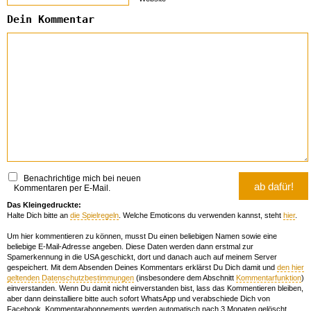
Dein Kommentar
Benachrichtige mich bei neuen
Kommentaren per E-Mail.
Das Kleingedruckte:
Halte Dich bitte an
die Spielregeln
. Welche Emoticons du verwenden kannst, steht
hier
.
Um hier kommentieren zu können, musst Du einen beliebigen Namen sowie eine
beliebige E-Mail-Adresse angeben. Diese Daten werden dann erstmal zur
Spamerkennung in die USA geschickt, dort und danach auch auf meinem Server
gespeichert. Mit dem Absenden Deines Kommentars erklärst Du Dich damit und
den hier
geltenden Datenschutzbestimmungen
(insbesondere dem Abschnitt
Kommentarfunktion
)
einverstanden. Wenn Du damit nicht einverstanden bist, lass das Kommentieren bleiben,
aber dann deinstalliere bitte auch sofort WhatsApp und verabschiede Dich von
Facebook. Kommentarabonnements werden automatisch nach 3 Monaten gelöscht.