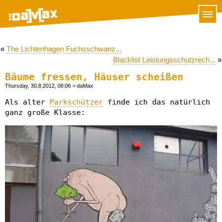
«
The Lichtenhagen Fuchsschwanz...
Blacklist Leistungsschutzrech...
»
Bäume fressen, Häuser scheißen
Thursday, 30.8.2012, 08:06
> daMax
Als alter
Parkschützer
finde ich das natürlich
ganz große Klasse: