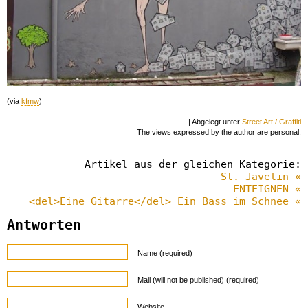
(via
kfmw
)
| Abgelegt unter
Street Art / Graffiti
The views expressed by the author are personal.
Artikel aus der gleichen Kategorie:
St. Javelin «
ENTEIGNEN «
<del>Eine Gitarre</del> Ein Bass im Schnee «
Antworten
Name (required)
Mail (will not be published) (required)
Website