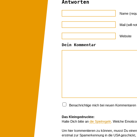
Antworten
Name (requ
Mail (will n
Website
Dein Kommentar
Benachrichtige mich bei neuen Kommentaren p
Das Kleingedruckte:
Halte Dich bitte an
die Spielregeln
. Welche Emotico
Um hier kommentieren zu können, musst Du einen 
erstmal zur Spamerkennung in die USA geschickt,