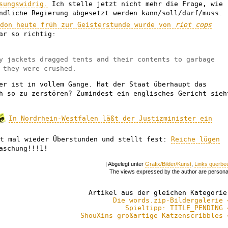
sungswidrig.
Ich stelle jetzt nicht mehr die Frage, wie
ndliche Regierung abgesetzt werden kann/soll/darf/muss.
ndon heute früh zur Geisterstunde wurde von
riot cops
ar so richtig:
y jackets dragged tents and their contents to garbage
 they were crushed.
er ist in vollem Gange. Hat der Staat überhaupt das
h so zu zerstören? Zumindest ein englisches Gericht sieh
In Nordrhein-Westfalen läßt der Justizminister ein
ht mal wieder Überstunden und stellt fest:
Reiche lügen
aschung!!!1!
| Abgelegt unter
Grafix/Bilder/Kunst
,
Links querbe
The views expressed by the author are persona
Artikel aus der gleichen Kategorie
Die words.zip-Bildergalerie 
Spieltipp: TITLE_PENDING 
ShouXins großartige Katzenscribbles 