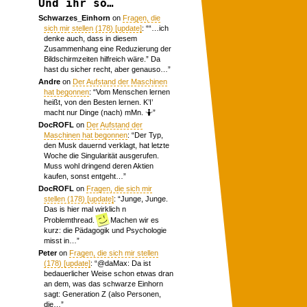
Und ihr so…
Schwarzes_Einhorn
on
Fragen, die
sich mir stellen (178) [update]
: “
“…ich
denke auch, dass in diesem
Zusammenhang eine Reduzierung der
Bildschirmzeiten hilfreich wäre.” Da
hast du sicher recht, aber genauso…
”
Andre
on
Der Aufstand der Maschinen
hat begonnen
: “
Vom Menschen lernen
heißt, von den Besten lernen. K’I’
macht nur Dinge (nach) mMn. 🤷
”
DocROFL
on
Der Aufstand der
Maschinen hat begonnen
: “
Der Typ,
den Musk dauernd verklagt, hat letzte
Woche die Singularität ausgerufen.
Muss wohl dringend deren Aktien
kaufen, sonst entgeht…
”
DocROFL
on
Fragen, die sich mir
stellen (178) [update]
: “
Junge, Junge.
Das is hier mal wirklich n
Problemthread.
Machen wir es
kurz: die Pädagogik und Psychologie
misst in…
”
Peter
on
Fragen, die sich mir stellen
(178) [update]
: “
@daMax: Da ist
bedauerlicher Weise schon etwas dran
an dem, was das schwarze Einhorn
sagt: Generation Z (also Personen,
die…
”