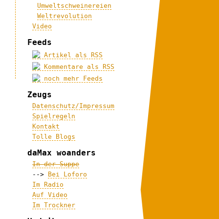
Umweltschweinereien
Weltrevolution
Video
Feeds
Artikel als RSS
Kommentare als RSS
noch mehr Feeds
Zeugs
Datenschutz/Impressum
Spielregeln
Kontakt
Tolle Blogs
daMax woanders
In der Suppe
-->
Bei Loforo
Im Radio
Auf Video
Im Trockner