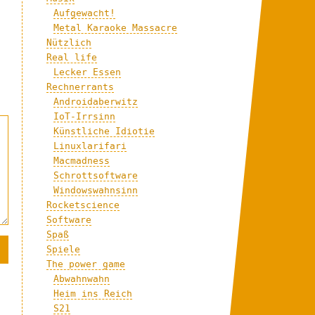
Aufgewacht!
Metal Karaoke Massacre
Nützlich
Real life
Lecker Essen
Rechnerrants
Androidaberwitz
IoT-Irrsinn
Künstliche Idiotie
Linuxlarifari
Macmadness
Schrottsoftware
Windowswahnsinn
Rocketscience
Software
Spaß
Spiele
The power game
Abwahnwahn
Heim ins Reich
S21