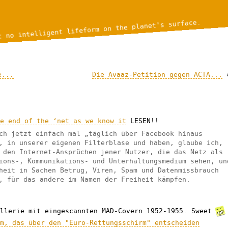
t no intelligent lifeform on the planet's surface.
e...
Die Avaaz-Petition gegen ACTA...
he end of the ‘net as we know it
LESEN!!
ch jetzt einfach mal „täglich über Facebook hinaus
, in unserer eigenen Filterblase und haben, glaube ich,
 den Internet-Ansprüchen jener Nutzer, die das Netz als
ions-, Kommunikations- und Unterhaltungsmedium sehen, un
heit in Sachen Betrug, Viren, Spam und Datenmissbrauch
, für das andere im Namen der Freiheit kämpfen.
allerie mit eingescannten MAD-Covern 1952-1955. Sweet
um, das über den "Euro-Rettungsschirm" entscheiden