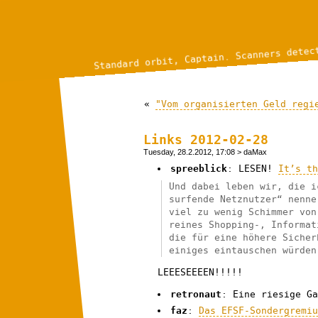
Standard orbit, Captain. Scanners detec
«
"Vom organisierten Geld regi
Links 2012-02-28
Tuesday, 28.2.2012, 17:08
> daMax
spreeblick
: LESEN!
It’s t
Und dabei leben wir, die i
surfende Netznutzer“ nenne
viel zu wenig Schimmer von
reines Shopping-, Informat
die für eine höhere Sicher
einiges eintauschen würden
LEEESEEEEN!!!!!
retronaut
: Eine riesige G
faz
:
Das EFSF-Sondergremi