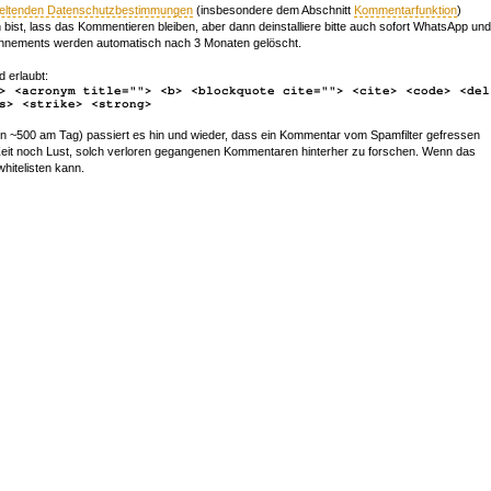
geltenden Datenschutzbestimmungen
(insbesondere dem Abschnitt
Kommentarfunktion
)
bist, lass das Kommentieren bleiben, aber dann deinstalliere bitte auch sofort WhatsApp und
nements werden automatisch nach 3 Monaten gelöscht.
d erlaubt:
> <acronym title=""> <b> <blockquote cite=""> <cite> <code> <del
s> <strike> <strong>
~500 am Tag) passiert es hin und wieder, dass ein Kommentar vom Spamfilter gefressen
r Zeit noch Lust, solch verloren gegangenen Kommentaren hinterher zu forschen. Wenn das
whitelisten kann.