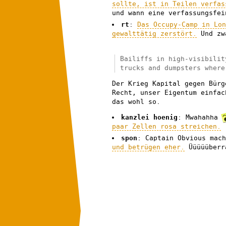
sollte, ist in Teilen verfas
und wann eine verfassungsfei
rt
:
Das Occupy-Camp in Lo
gewalttätig zerstört.
Und zw
Bailiffs in high-visibilit
trucks and dumpsters where
Der Krieg Kapital gegen Bürg
Recht, unser Eigentum einfac
das wohl so.
kanzlei hoenig
: Mwahahha
paar Zellen rosa streichen.
spon
: Captain Obvious mac
und betrügen eher.
Üüüüüberr