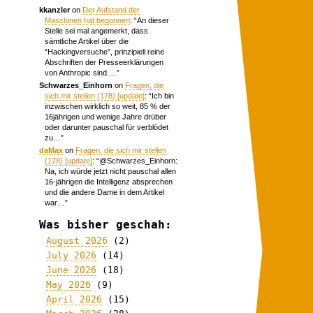
kkanzler
on
Der Aufstand der
Maschinen hat begonnen
: “
An dieser
Stelle sei mal angemerkt, dass
sämtliche Artikel über die
“Hackingversuche”, prinzipiell reine
Abschriften der Presseerklärungen
von Anthropic sind.…
”
Schwarzes_Einhorn
on
Fragen, die
sich mir stellen (178) [update]
: “
Ich bin
inzwischen wirklich so weit, 85 % der
16jährigen und wenige Jahre drüber
oder darunter pauschal für verblödet
zu…
”
daMax
on
Fragen, die sich mir stellen
(178) [update]
: “
@Schwarzes_Einhorn:
Na, ich würde jetzt nicht pauschal allen
16-jährigen die Intelligenz absprechen
und die andere Dame in dem Artikel
war…
”
Was bisher geschah:
August 2026
(2)
July 2026
(14)
June 2026
(18)
May 2026
(9)
April 2026
(15)