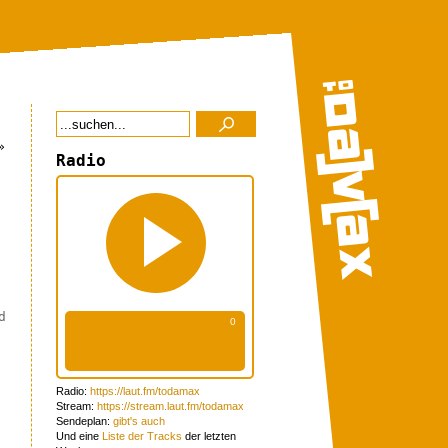
»
Radio
d
Radio:
https://laut.fm/todamax
Stream:
https://stream.laut.fm/todamax
Sendeplan:
gibt's auch
Und eine
Liste der Tracks
der letzten