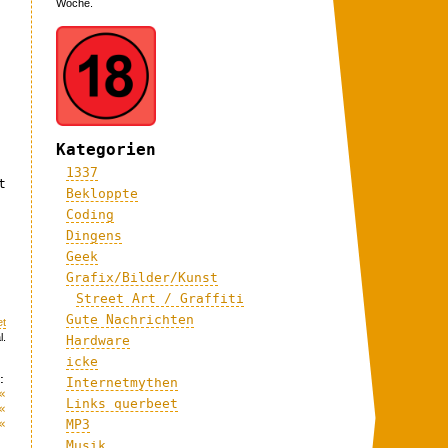
Woche.
Kategorien
1337
t
Bekloppte
Coding
Dingens
Geek
Grafix/Bilder/Kunst
Street Art / Graffiti
Gute Nachrichten
et
l.
Hardware
icke
:
Internetmythen
«
Links querbeet
«
«
MP3
Musik