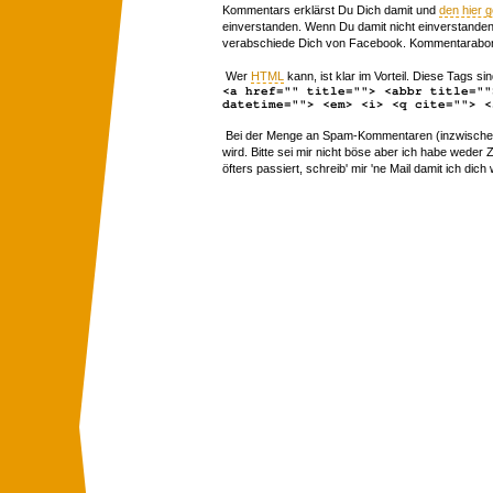
Kommentars erklärst Du Dich damit und
den hier 
einverstanden. Wenn Du damit nicht einverstanden 
verabschiede Dich von Facebook. Kommentarabon
Wer
HTML
kann, ist klar im Vorteil. Diese Tags sin
<a href="" title=""> <abbr title=""
datetime=""> <em> <i> <q cite=""> <
Bei der Menge an Spam-Kommentaren (inzwischen 
wird. Bitte sei mir nicht böse aber ich habe wede
öfters passiert, schreib' mir 'ne Mail damit ich dich 