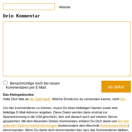
Website
Dein Kommentar
Benachrichtige mich bei neuen
Kommentaren per E-Mail.
Das Kleingedruckte:
Halte Dich bitte an
die Spielregeln
. Welche Emoticons du verwenden kannst, steht
hier
.
Um hier kommentieren zu können, musst Du einen beliebigen Namen sowie eine
beliebige E-Mail-Adresse angeben. Diese Daten werden dann erstmal zur
Spamerkennung in die USA geschickt, dort und danach auch auf meinem Server
gespeichert. Mit dem Absenden Deines Kommentars erklärst Du Dich damit und
den hier
geltenden Datenschutzbestimmungen
(insbesondere dem Abschnitt
Kommentarfunktion
)
einverstanden. Wenn Du damit nicht einverstanden bist, lass das Kommentieren bleiben,