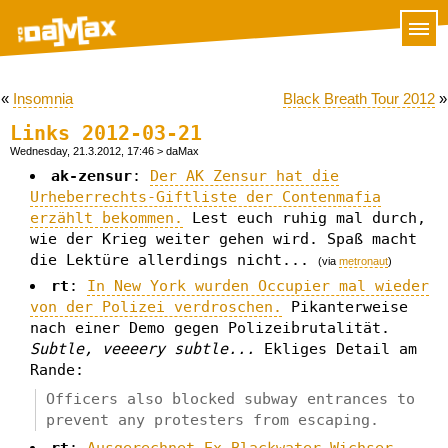
«
Insomnia
Black Breath Tour 2012
»
Links 2012-03-21
Wednesday, 21.3.2012, 17:46
> daMax
ak-zensur
:
Der AK Zensur hat die
Urheberrechts-Giftliste der Contenmafia
erzählt bekommen.
Lest euch ruhig mal durch,
wie der Krieg weiter gehen wird. Spaß macht
die Lektüre allerdings nicht...
(via
metronaut
)
rt
:
In New York wurden Occupier mal wieder
von der Polizei verdroschen.
Pikanterweise
nach einer Demo gegen Polizeibrutalität.
Subtle, veeeery subtle...
Ekliges Detail am
Rande:
Officers also blocked subway entrances to
prevent any protesters from escaping.