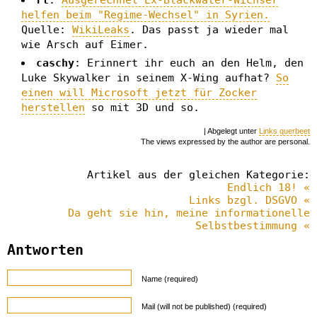
rt
:
Ausgerechnet Ex-Blackwater-Wichser
helfen beim "Regime-Wechsel" in Syrien.
Quelle:
WikiLeaks
. Das passt ja wieder mal
wie Arsch auf Eimer.
caschy
: Erinnert ihr euch an den Helm, den
Luke Skywalker in seinem X-Wing aufhat?
So
einen will Microsoft jetzt für Zocker
herstellen
so mit 3D und so.
| Abgelegt unter
Links querbeet
The views expressed by the author are personal.
Artikel aus der gleichen Kategorie:
Endlich 18! «
Links bzgl. DSGVO «
Da geht sie hin, meine informationelle
Selbstbestimmung «
Antworten
Name (required)
Mail (will not be published) (required)