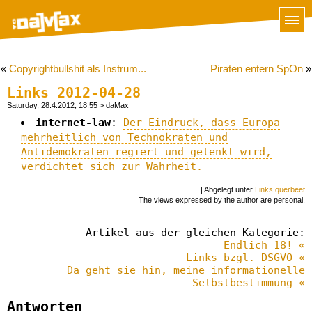
«
Copyrightbullshit als Instrum...
Piraten entern SpOn
»
Links 2012-04-28
Saturday, 28.4.2012, 18:55
> daMax
internet-law
:
Der Eindruck, dass Europa
mehrheitlich von Technokraten und
Antidemokraten regiert und gelenkt wird,
verdichtet sich zur Wahrheit.
| Abgelegt unter
Links querbeet
The views expressed by the author are personal.
Artikel aus der gleichen Kategorie:
Endlich 18! «
Links bzgl. DSGVO «
Da geht sie hin, meine informationelle
Selbstbestimmung «
Antworten