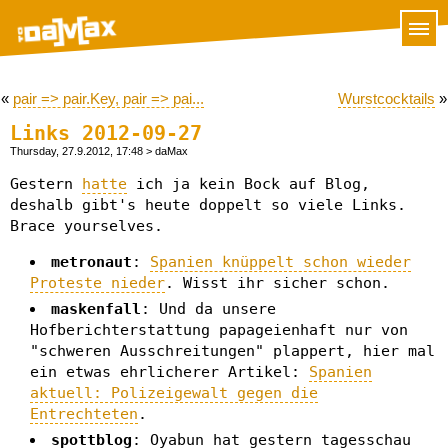
«
pair => pair.Key, pair => pai...
Wurstcocktails
»
Links 2012-09-27
Thursday, 27.9.2012, 17:48
> daMax
Gestern
hatte
ich ja kein Bock auf Blog,
deshalb gibt's heute doppelt so viele Links.
Brace yourselves.
metronaut
:
Spanien knüppelt schon wieder
Proteste nieder
. Wisst ihr sicher schon.
maskenfall
: Und da unsere
Hofberichterstattung papageienhaft nur von
"schweren Ausschreitungen" plappert, hier mal
ein etwas ehrlicherer Artikel:
Spanien
aktuell: Polizeigewalt gegen die
Entrechteten
.
spottblog
: Oyabun hat gestern tagesschau