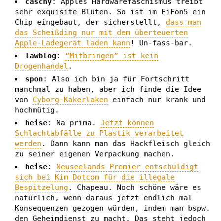
caschy
: Apples Hardwarefaschismus treibt
sehr exquisite Blüten. So ist im EiFon5 ein
Chip eingebaut, der sicherstellt,
dass man
das Scheißding nur mit dem überteuerten
Apple-Ladegerät laden kann
! Un-fass-bar.
lawblog
:
“Mitbringen” ist kein
Drogenhandel
.
spon
: Also ich bin ja für Fortschritt
manchmal zu haben, aber ich finde die Idee
von
Cyborg-Kakerlaken
einfach nur krank und
hochmütig.
heise
: Na prima.
Jetzt können
Schlachtabfälle zu Plastik verarbeitet
werden
. Dann kann man das Hackfleisch gleich
zu seiner eigenen Verpackung machen.
heise
:
Neuseelands Premier entschuldigt
sich bei Kim Dotcom für die illegale
Bespitzelung
. Chapeau. Noch schöne wäre es
natürlich, wenn daraus jetzt endlich mal
Konsequenzen gezogen würden, indem man bspw.
den Geheimdienst zu macht. Das steht jedoch