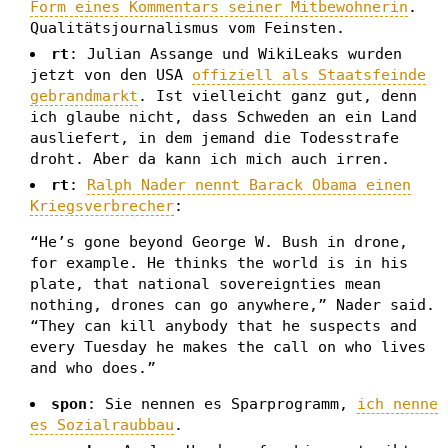
Form eines Kommentars seiner Mitbewohnerin
.
Qualitätsjournalismus vom Feinsten.
rt
: Julian Assange und WikiLeaks wurden
jetzt von den USA
offiziell als Staatsfeinde
gebrandmarkt
. Ist vielleicht ganz gut, denn
ich glaube nicht, dass Schweden an ein Land
ausliefert, in dem jemand die Todesstrafe
droht. Aber da kann ich mich auch irren.
rt
:
Ralph Nader nennt Barack Obama einen
Kriegsverbrecher
:
“He’s gone beyond George W. Bush in drone,
for example. He thinks the world is in his
plate, that national sovereignties mean
nothing, drones can go anywhere,” Nader said.
“They can kill anybody that he suspects and
every Tuesday he makes the call on who lives
and who does.”
spon
: Sie nennen es Sparprogramm,
ich nenne
es Sozialraubbau
.