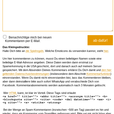
Benachrichtige mich bei neuen
Kommentaren per E-Mail.
Das Kleingedruckte:
Halte Dich bitte an
die Spielregeln
. Welche Emoticons du verwenden kannst, steht
hier
.
Um hier kommentieren zu können, musst Du einen beliebigen Namen sowie eine
beliebige E-Mail-Adresse angeben. Diese Daten werden dann erstmal zur
Spamerkennung in die USA geschickt, dort und danach auch auf meinem Server
gespeichert. Mit dem Absenden Deines Kommentars erklärst Du Dich damit und
den hier
geltenden Datenschutzbestimmungen
(insbesondere dem Abschnitt
Kommentarfunktion
)
einverstanden. Wenn Du damit nicht einverstanden bist, lass das Kommentieren bleiben,
aber dann deinstalliere bitte auch sofort WhatsApp und verabschiede Dich von
Facebook. Kommentarabonnements werden automatisch nach 3 Monaten gelöscht.
Wer
HTML
kann, ist klar im Vorteil. Diese Tags sind erlaubt:
<a href="" title=""> <abbr title=""> <acronym title=""> <b>
<blockquote cite=""> <cite> <code> <del datetime=""> <em> <i>
<q cite=""> <s> <strike> <strong>
Bei der Menge an Spam-Kommentaren (inzwischen ~500 am Tag) passiert es hin und
wieder, dass ein Kommentar vom Spamfilter gefressen wird. Bitte sei mir nicht böse aber