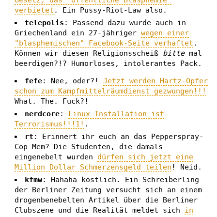
Gesetz, das "öffentliche Blasphemie"
verbietet
. Ein Pussy-Riot-Law also.
telepolis
: Passend dazu wurde auch in
Griechenland ein 27-jähriger
wegen einer
"blasphemischen" Facebook-Seite verhaftet
.
Können wir diesen Religionsscheiß
bitte
mal
beerdigen?!? Humorloses, intolerantes Pack.
fefe
: Nee, oder?!
Jetzt werden Hartz-Opfer
schon zum Kampfmittelräumdienst gezwungen!!!
What. The. Fuck?!
nerdcore
:
Linux-Installation ist
Terrorismus!!!1!
.
rt
: Erinnert ihr euch an das Pepperspray-
Cop-Mem? Die Studenten, die damals
eingenebelt wurden
dürfen sich jetzt eine
Million Dollar Schmerzensgeld teilen
! Neid.
kfmw
: Hahaha köstlich. Ein Schreiberling
der Berliner Zeitung versucht sich an einem
drogenbenebelten Artikel über die Berliner
Clubszene und die Realität meldet sich
in