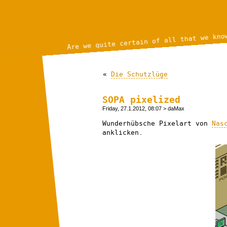
Are we quite certain of all that we kno
«
Die Schutzlüge
SOPA pixelized
Friday, 27.1.2012, 08:07
> daMax
Wunderhübsche Pixelart von
Nas
anklicken.