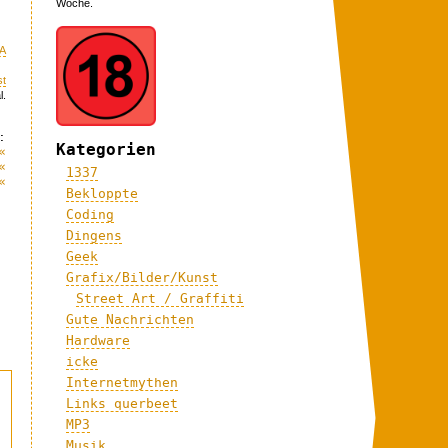
Woche.
A
st
l.
:
Kategorien
«
«
1337
«
Bekloppte
Coding
Dingens
Geek
Grafix/Bilder/Kunst
Street Art / Graffiti
Gute Nachrichten
Hardware
icke
Internetmythen
Links querbeet
MP3
Musik