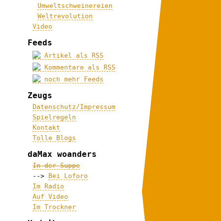
Umweltschweinereien
Weltrevolution
Video
Feeds
Artikel als RSS
Kommentare als RSS
noch mehr Feeds
Zeugs
Datenschutz/Impressum
Spielregeln
Kontakt
Tolle Blogs
daMax woanders
In der Suppe
-->
Bei Loforo
Im Radio
Auf Video
Im Trockner