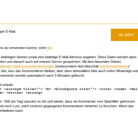
er E-Mail.
ns du verwenden kannst, steht
hier
.
beliebigen Namen sowie eine beliebige E-Mail-Adresse angeben. Diese Daten werden dann
 dort und danach auch auf meinem Server gespeichert. Mit dem Absenden Deines
geltenden Datenschutzbestimmungen
(insbesondere dem Abschnitt
Kommentarfunktion
)
bist, lass das Kommentieren bleiben, aber dann deinstalliere bitte auch sofort WhatsApp und
nements werden automatisch nach 3 Monaten gelöscht.
d erlaubt:
> <acronym title=""> <b> <blockquote cite=""> <cite> <code> <del
s> <strike> <strong>
~500 am Tag) passiert es hin und wieder, dass ein Kommentar vom Spamfilter gefressen
r Zeit noch Lust, solch verloren gegangenen Kommentaren hinterher zu forschen. Wenn das
whitelisten kann.