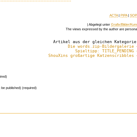
ACTA
|
PIPA
|
SOP
| Abgelegt unter
Grafix/Bilder/Kun
The views expressed by the author are persona
Artikel aus der gleichen Kategorie
Die words.zip-Bildergalerie 
Spieltipp: TITLE_PENDING 
ShouXins großartige Katzenscribbles 
ired)
ot be published) (required)