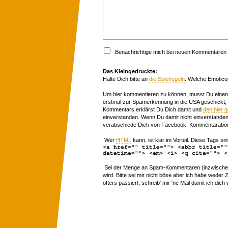
Benachrichtige mich bei neuen Kommentaren p
Das Kleingedruckte:
Halte Dich bitte an
die Spielregeln
. Welche Emotico
Um hier kommentieren zu können, musst Du einen 
erstmal zur Spamerkennung in die USA geschickt,
Kommentars erklärst Du Dich damit und
den hier 
einverstanden. Wenn Du damit nicht einverstanden 
verabschiede Dich von Facebook. Kommentarabon
Wer
HTML
kann, ist klar im Vorteil. Diese Tags sin
<a href="" title=""> <abbr title=""
datetime=""> <em> <i> <q cite=""> <
Bei der Menge an Spam-Kommentaren (inzwischen 
wird. Bitte sei mir nicht böse aber ich habe wede
öfters passiert, schreib' mir 'ne Mail damit ich dich 