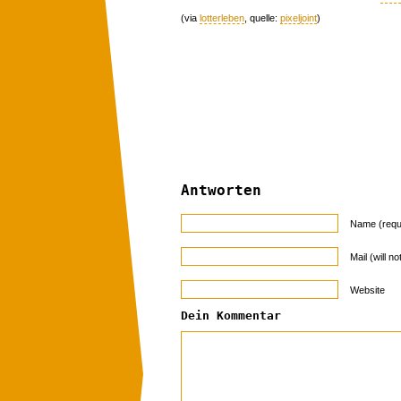
(via
lotterleben
, quelle:
pixeljoint
)
Antworten
Name (requ
Mail (will n
Website
Dein Kommentar