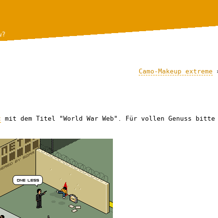
w?
Camo-Makeup extreme
c
mit dem Titel "World War Web". Für vollen Genuss bitte