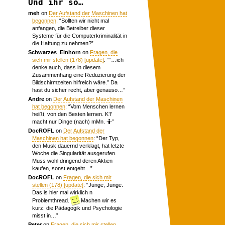
Und ihr so…
meh
on
Der Aufstand der Maschinen hat
begonnen
: “
Sollten wir nicht mal
anfangen, die Betreiber dieser
Systeme für die Computerkriminalität in
die Haftung zu nehmen?
”
Schwarzes_Einhorn
on
Fragen, die
sich mir stellen (178) [update]
: “
“…ich
denke auch, dass in diesem
Zusammenhang eine Reduzierung der
Bildschirmzeiten hilfreich wäre.” Da
hast du sicher recht, aber genauso…
”
Andre
on
Der Aufstand der Maschinen
hat begonnen
: “
Vom Menschen lernen
heißt, von den Besten lernen. K’I’
macht nur Dinge (nach) mMn. 🤷
”
DocROFL
on
Der Aufstand der
Maschinen hat begonnen
: “
Der Typ,
den Musk dauernd verklagt, hat letzte
Woche die Singularität ausgerufen.
Muss wohl dringend deren Aktien
kaufen, sonst entgeht…
”
DocROFL
on
Fragen, die sich mir
stellen (178) [update]
: “
Junge, Junge.
Das is hier mal wirklich n
Problemthread.
Machen wir es
kurz: die Pädagogik und Psychologie
misst in…
”
Peter
on
Fragen, die sich mir stellen