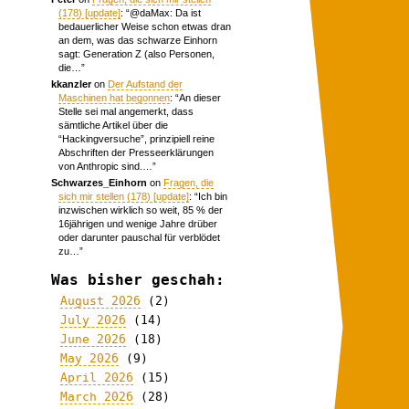
(178) [update]
: “
@daMax: Da ist
bedauerlicher Weise schon etwas dran
an dem, was das schwarze Einhorn
sagt: Generation Z (also Personen,
die…
”
kkanzler
on
Der Aufstand der
Maschinen hat begonnen
: “
An dieser
Stelle sei mal angemerkt, dass
sämtliche Artikel über die
“Hackingversuche”, prinzipiell reine
Abschriften der Presseerklärungen
von Anthropic sind.…
”
Schwarzes_Einhorn
on
Fragen, die
sich mir stellen (178) [update]
: “
Ich bin
inzwischen wirklich so weit, 85 % der
16jährigen und wenige Jahre drüber
oder darunter pauschal für verblödet
zu…
”
Was bisher geschah:
August 2026
(2)
July 2026
(14)
June 2026
(18)
May 2026
(9)
April 2026
(15)
March 2026
(28)