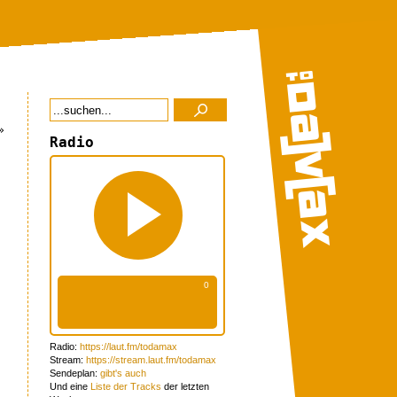
»
Radio
Radio:
https://laut.fm/todamax
Stream:
https://stream.laut.fm/todamax
Sendeplan:
gibt's auch
Und eine
Liste der Tracks
der letzten