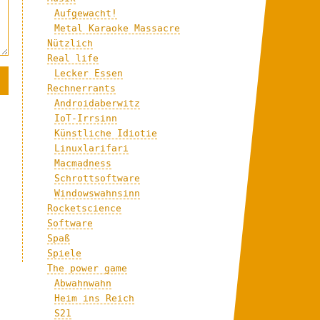
Aufgewacht!
Metal Karaoke Massacre
Nützlich
Real life
Lecker Essen
Rechnerrants
Androidaberwitz
IoT-Irrsinn
Künstliche Idiotie
Linuxlarifari
Macmadness
Schrottsoftware
Windowswahnsinn
Rocketscience
Software
Spaß
Spiele
The power game
Abwahnwahn
Heim ins Reich
S21