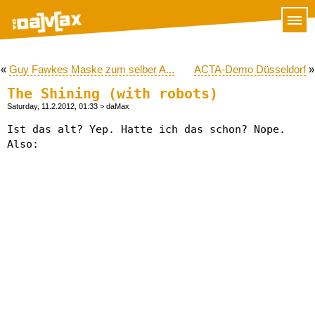
«
Guy Fawkes Maske zum selber A...
ACTA-Demo Düsseldorf
»
The Shining (with robots)
Saturday, 11.2.2012, 01:33
> daMax
Ist das alt? Yep. Hatte ich das schon? Nope.
Also: