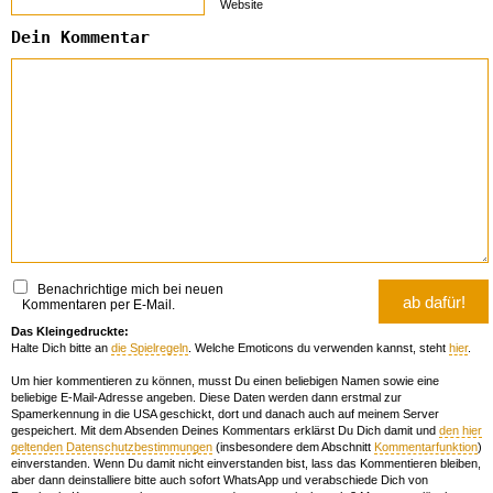
Website
Dein Kommentar
Benachrichtige mich bei neuen
Kommentaren per E-Mail.
Das Kleingedruckte:
Halte Dich bitte an
die Spielregeln
. Welche Emoticons du verwenden kannst, steht
hier
.
Um hier kommentieren zu können, musst Du einen beliebigen Namen sowie eine
beliebige E-Mail-Adresse angeben. Diese Daten werden dann erstmal zur
Spamerkennung in die USA geschickt, dort und danach auch auf meinem Server
gespeichert. Mit dem Absenden Deines Kommentars erklärst Du Dich damit und
den hier
geltenden Datenschutzbestimmungen
(insbesondere dem Abschnitt
Kommentarfunktion
)
einverstanden. Wenn Du damit nicht einverstanden bist, lass das Kommentieren bleiben,
aber dann deinstalliere bitte auch sofort WhatsApp und verabschiede Dich von