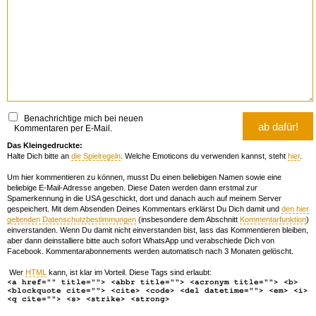
Benachrichtige mich bei neuen
Kommentaren per E-Mail.
Das Kleingedruckte:
Halte Dich bitte an
die Spielregeln
. Welche Emoticons du verwenden kannst, steht
hier
.
Um hier kommentieren zu können, musst Du einen beliebigen Namen sowie eine
beliebige E-Mail-Adresse angeben. Diese Daten werden dann erstmal zur
Spamerkennung in die USA geschickt, dort und danach auch auf meinem Server
gespeichert. Mit dem Absenden Deines Kommentars erklärst Du Dich damit und
den hier
geltenden Datenschutzbestimmungen
(insbesondere dem Abschnitt
Kommentarfunktion
)
einverstanden. Wenn Du damit nicht einverstanden bist, lass das Kommentieren bleiben,
aber dann deinstalliere bitte auch sofort WhatsApp und verabschiede Dich von
Facebook. Kommentarabonnements werden automatisch nach 3 Monaten gelöscht.
Wer
HTML
kann, ist klar im Vorteil. Diese Tags sind erlaubt:
<a href="" title=""> <abbr title=""> <acronym title=""> <b>
<blockquote cite=""> <cite> <code> <del datetime=""> <em> <i>
<q cite=""> <s> <strike> <strong>