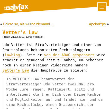
«
Feiere so, als würde niemand ...
ApokalYps
»
Vetter's Law
Friday, 21.12.2012, 12:05
> daMax
Udo Vetter ist Strafverteidiger und einer von
Deutschlands bekanntesten Rechtsbloggern
(
lawblog
). Seit er
von der ARAG gesponsert
wird
scheint er genügend Zeit zu haben, um nebenher
noch in einer kleinen Videoreihe namens
Vetter's Law
die Hauptrolle zu spielen:
In VETTER’S LAW beantwortet der
Strafverteidiger Udo Vetter zwei Mal pro
Woche Eure Fragen. Raffiniert, spitz und
intelligent klärt er Dich über Deine Rechte
und Möglichkeiten auf und findet hier und da
eine Rechtslücke, einen Graubereich, der