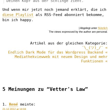
Deinen Kopf aus der Schlinge zieht.
Und wenn mir jetzt noch jemand erklärt, die ich
diese Playlist
als RSS-Feed abonniert bekomme,
bin ich happy.
| Abgelegt unter
Nützlich
The views expressed by the author are personal.
Artikel aus der gleichen Kategorie:
¯\_(ツ)_/¯ «
Endlich Dark Mode für das Wordpress Backend «
Mediathekviewweb mit neuem Design und mehr
Funktionen «
5 Meinungen zu “Vetter's Law”
René
meinte:
21.12.2012 at 14:04