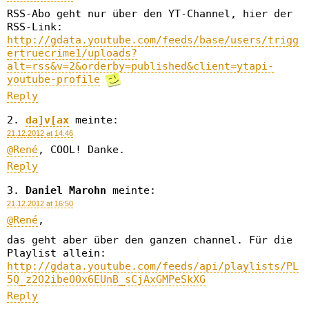
RSS-Abo geht nur über den YT-Channel, hier der
RSS-Link:
http://gdata.youtube.com/feeds/base/users/trigg
ertruecrime1/uploads?
alt=rss&v=2&orderby=published&client=ytapi-
youtube-profile
Reply
da]v[ax
meinte:
21.12.2012 at 14:46
@René
, COOL! Danke.
Reply
Daniel Marohn
meinte:
21.12.2012 at 16:50
@René
,
das geht aber über den ganzen channel. Für die
Playlist allein:
http://gdata.youtube.com/feeds/api/playlists/PL
5Q_z202ibe00x6EUnB_sCjAxGMPeSkXG
Reply