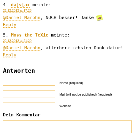
da]v[ax
meinte:
21.12.2012 at 17:23
@Daniel Marohn
, NOCH besser! Danke
Reply
Moss the TeXie
meinte:
22.12.2012 at 21:20
@Daniel Marohn
, allerherzlichsten Dank dafür!
Reply
Antworten
Name (required)
Mail (will not be published) (required)
Website
Dein Kommentar