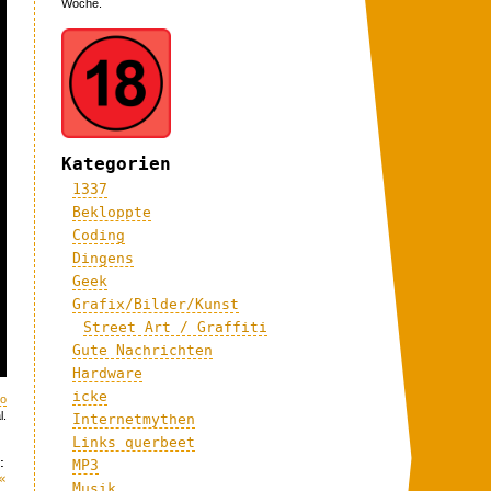
Woche.
Kategorien
1337
Bekloppte
Coding
Dingens
Geek
Grafix/Bilder/Kunst
Street Art / Graffiti
Gute Nachrichten
Hardware
icke
eo
l.
Internetmythen
Links querbeet
:
MP3
«
Musik