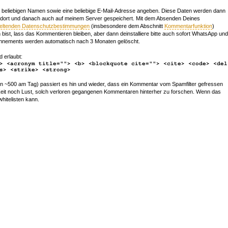
beliebigen Namen sowie eine beliebige E-Mail-Adresse angeben. Diese Daten werden dann
 dort und danach auch auf meinem Server gespeichert. Mit dem Absenden Deines
geltenden Datenschutzbestimmungen
(insbesondere dem Abschnitt
Kommentarfunktion
)
bist, lass das Kommentieren bleiben, aber dann deinstalliere bitte auch sofort WhatsApp und
nements werden automatisch nach 3 Monaten gelöscht.
d erlaubt:
> <acronym title=""> <b> <blockquote cite=""> <cite> <code> <del
s> <strike> <strong>
~500 am Tag) passiert es hin und wieder, dass ein Kommentar vom Spamfilter gefressen
r Zeit noch Lust, solch verloren gegangenen Kommentaren hinterher zu forschen. Wenn das
whitelisten kann.