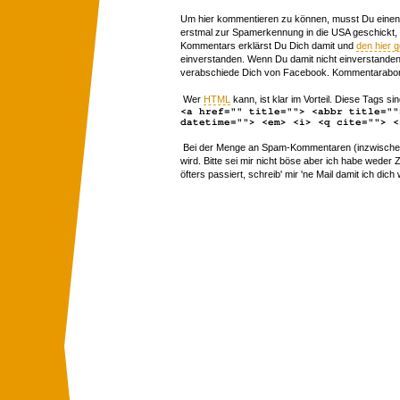
Um hier kommentieren zu können, musst Du einen 
erstmal zur Spamerkennung in die USA geschickt,
Kommentars erklärst Du Dich damit und
den hier 
einverstanden. Wenn Du damit nicht einverstanden 
verabschiede Dich von Facebook. Kommentarabon
Wer
HTML
kann, ist klar im Vorteil. Diese Tags sin
<a href="" title=""> <abbr title=""
datetime=""> <em> <i> <q cite=""> <
Bei der Menge an Spam-Kommentaren (inzwischen 
wird. Bitte sei mir nicht böse aber ich habe wede
öfters passiert, schreib' mir 'ne Mail damit ich dich 