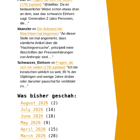
(178) [update]
: “
@daMax: Da ist
bedauerlicher Weise schon etwas dran
an dem, was das schwarze Einhorn
sagt: Generation Z (also Personen,
die…
”
kkanzler
on
Der Aufstand der
Maschinen hat begonnen
: “
An dieser
Stelle sei mal angemerkt, dass
sämtliche Artikel über die
“Hackingversuche”, prinzipiell reine
Abschriften der Presseerklärungen
von Anthropic sind.…
”
Schwarzes_Einhorn
on
Fragen, die
sich mir stellen (178) [update]
: “
Ich bin
inzwischen wirklich so weit, 85 % der
16jährigen und wenige Jahre drüber
oder darunter pauschal für verblödet
zu…
”
Was bisher geschah:
August 2026
(2)
July 2026
(14)
June 2026
(18)
May 2026
(9)
April 2026
(15)
March 2026
(28)