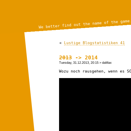
We better find out the name of the game
«
Lustige Blogstatistiken 41
2013
-> 2014
Tuesday, 31.12.2013, 20:15
> daMax
Wozu noch rausgehen, wenn es S