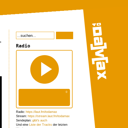
»
Radio
Radio:
https://laut.fm/todamax
Stream:
https://stream.laut.fm/todamax
Sendeplan:
gibt's auch
Und eine
Liste der Tracks
der letzten