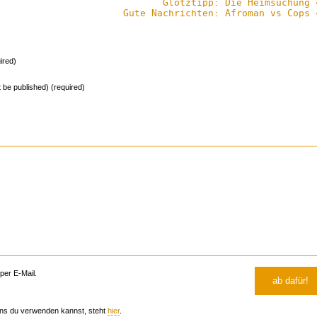
Glotztipp: Die Heimsuchung 
Gute Nachrichten: Afroman vs Cops 
ired)
ot be published) (required)
er E-Mail.
ns du verwenden kannst, steht
hier
.