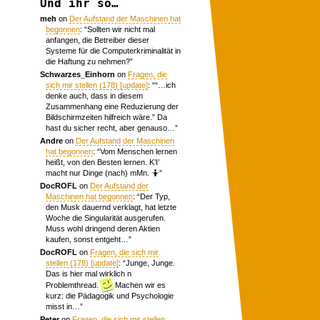
Und ihr so…
meh
on
Der Aufstand der Maschinen hat
begonnen
: “
Sollten wir nicht mal
anfangen, die Betreiber dieser
Systeme für die Computerkriminalität in
die Haftung zu nehmen?
”
Schwarzes_Einhorn
on
Fragen, die
sich mir stellen (178) [update]
: “
“…ich
denke auch, dass in diesem
Zusammenhang eine Reduzierung der
Bildschirmzeiten hilfreich wäre.” Da
hast du sicher recht, aber genauso…
”
Andre
on
Der Aufstand der Maschinen
hat begonnen
: “
Vom Menschen lernen
heißt, von den Besten lernen. K’I’
macht nur Dinge (nach) mMn. 🤷
”
DocROFL
on
Der Aufstand der
Maschinen hat begonnen
: “
Der Typ,
den Musk dauernd verklagt, hat letzte
Woche die Singularität ausgerufen.
Muss wohl dringend deren Aktien
kaufen, sonst entgeht…
”
DocROFL
on
Fragen, die sich mir
stellen (178) [update]
: “
Junge, Junge.
Das is hier mal wirklich n
Problemthread.
Machen wir es
kurz: die Pädagogik und Psychologie
misst in…
”
Peter
on
Fragen, die sich mir stellen