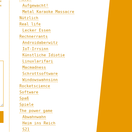
«
«
Aufgewacht!
Metal Karaoke Massacre
Nützlich
Real life
Lecker Essen
Rechnerrants
Androidaberwitz
IoT-Irrsinn
Künstliche Idiotie
Linuxlarifari
Macmadness
Schrottsoftware
Windowswahnsinn
Rocketscience
Software
Spaß
Spiele
The power game
Abwahnwahn
Heim ins Reich
S21