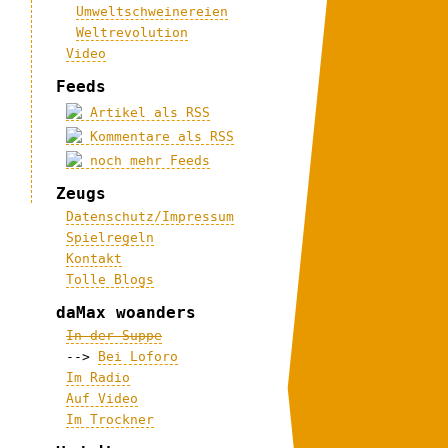
Umweltschweinereien
Weltrevolution
Video
Feeds
Artikel als RSS
Kommentare als RSS
noch mehr Feeds
Zeugs
Datenschutz/Impressum
Spielregeln
Kontakt
Tolle Blogs
daMax woanders
In der Suppe
-->
Bei Loforo
Im Radio
Auf Video
Im Trockner