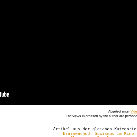
| Abgelegt unter
Vid
The views expressed by the author are persona
Artikel aus der gleichen Kategorie
Brainwashed: Sexismus im Kino 