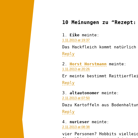
10 Meinungen zu “Rezept:
Eike
meinte:
1.11.2013 at 19:37
Das Hackfleich kommt natürlich
Reply
Horst Horstmann
meinte:
1.11.2013 at 20:26
Er meinte bestimmt Reittierfle
Reply
altautonomer
meinte:
2.11.2013 at 07:50
Dazu Kartoffeln aus Bodenhaltu
Reply
nurLeser
meinte:
2.11.2013 at 08:38
vier Personen? Hobbits viellei