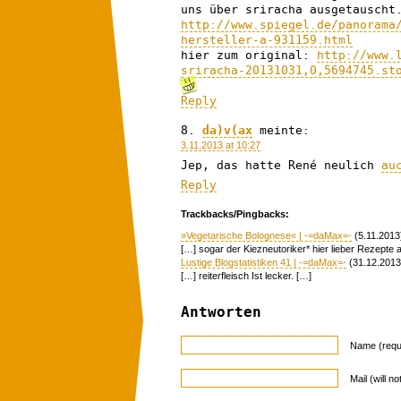
uns über sriracha ausgetauscht
http://www.spiegel.de/panorama
hersteller-a-931159.html
hier zum original:
http://www.
sriracha-20131031,0,5694745.st
Reply
da)v(ax
meinte:
3.11.2013 at 10:27
Jep, das hatte René neulich
au
Reply
Trackbacks/Pingbacks:
»Vegetarische Bolognese« | -=daMax=-
(5.11.2013
[…] sogar der Kiezneutoriker* hier lieber Rezepte als
Lustige Blogstatistiken 41 | -=daMax=-
(31.12.2013
[…] reiterfleisch Ist lecker. […]
Antworten
Name (requ
Mail (will n