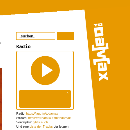
»
Radio
Radio:
https://laut.fm/todamax
Stream:
https://stream.laut.fm/todamax
Sendeplan:
gibt's auch
Und eine
Liste der Tracks
der letzten