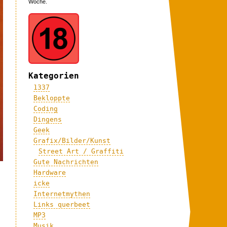
Woche.
Kategorien
1337
Bekloppte
Coding
Dingens
Geek
Grafix/Bilder/Kunst
Street Art / Graffiti
Gute Nachrichten
Hardware
icke
Internetmythen
Links querbeet
MP3
Musik