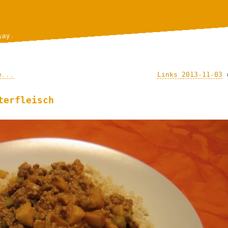
say.
e...
Links 2013-11-03
terfleisch