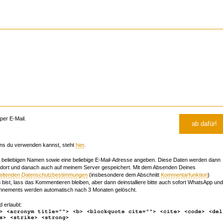
er E-Mail.
ns du verwenden kannst, steht
hier
.
beliebigen Namen sowie eine beliebige E-Mail-Adresse angeben. Diese Daten werden dann
 dort und danach auch auf meinem Server gespeichert. Mit dem Absenden Deines
geltenden Datenschutzbestimmungen
(insbesondere dem Abschnitt
Kommentarfunktion
)
bist, lass das Kommentieren bleiben, aber dann deinstalliere bitte auch sofort WhatsApp und
nements werden automatisch nach 3 Monaten gelöscht.
d erlaubt:
> <acronym title=""> <b> <blockquote cite=""> <cite> <code> <del
s> <strike> <strong>