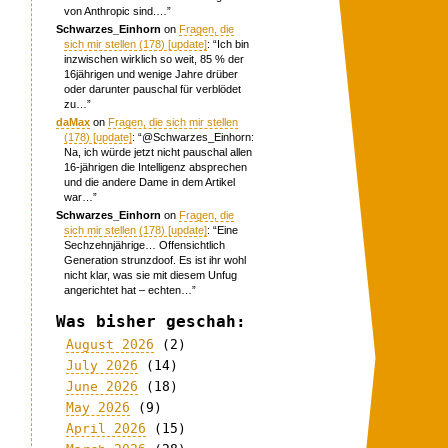
von Anthropic sind.…
”
Schwarzes_Einhorn
on
Fragen, die
sich mir stellen (178) [update]
: “
Ich bin
inzwischen wirklich so weit, 85 % der
16jährigen und wenige Jahre drüber
oder darunter pauschal für verblödet
zu…
”
daMax
on
Fragen, die sich mir stellen
(178) [update]
: “
@Schwarzes_Einhorn:
Na, ich würde jetzt nicht pauschal allen
16-jährigen die Intelligenz absprechen
und die andere Dame in dem Artikel
war…
”
Schwarzes_Einhorn
on
Fragen, die
sich mir stellen (178) [update]
: “
Eine
Sechzehnjährige… Offensichtlich
Generation strunzdoof. Es ist ihr wohl
nicht klar, was sie mit diesem Unfug
angerichtet hat – echten…
”
Was bisher geschah:
August 2026
(2)
July 2026
(14)
June 2026
(18)
May 2026
(9)
April 2026
(15)