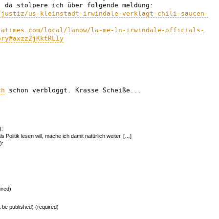
. da stolpere ich über folgende meldung:
/justiz/us-kleinstadt-irwindale-verklagt-chili-saucen-
latimes.com/local/lanow/la-me-ln-irwindale-officials-
ory#axzz2jKktRLIy
ch
schon verbloggt. Krasse Scheiße...
):
 Politik lesen will, mache ich damit natürlich weiter. […]
):
ired)
ot be published) (required)