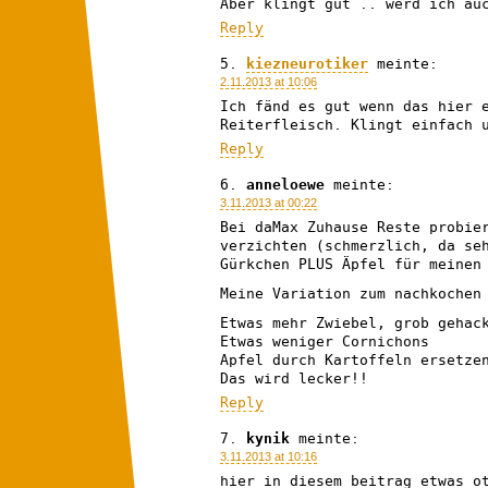
Aber klingt gut .. werd ich au
Reply
kiezneurotiker
meinte:
2.11.2013 at 10:06
Ich fänd es gut wenn das hier 
Reiterfleisch. Klingt einfach 
Reply
anneloewe
meinte:
3.11.2013 at 00:22
Bei daMax Zuhause Reste probie
verzichten (schmerzlich, da se
Gürkchen PLUS Äpfel für meinen
Meine Variation zum nachkochen
Etwas mehr Zwiebel, grob gehac
Etwas weniger Cornichons
Apfel durch Kartoffeln ersetze
Das wird lecker!!
Reply
kynik
meinte:
3.11.2013 at 10:16
hier in diesem beitrag etwas o