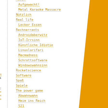
Aufgewacht!
Metal Karaoke Massacre
Nützlich
Real life
Lecker Essen
Rechnerrants
Androidaberwitz
IoT-Irrsinn
Künstliche Idiotie
Linuxlarifari
Macmadness
Schrottsoftware
Windowswahnsinn
Rocketscience
en
Software
l.
Spaß
Spiele
:
The power game
«
«
Abwahnwahn
«
Heim ins Reich
S21