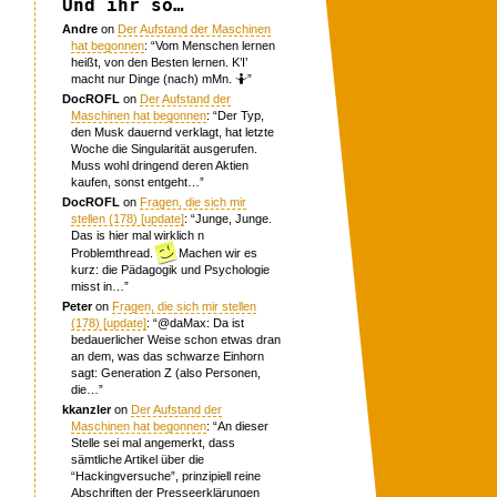
Und ihr so…
Andre
on
Der Aufstand der Maschinen
hat begonnen
: “
Vom Menschen lernen
heißt, von den Besten lernen. K’I’
macht nur Dinge (nach) mMn. 🤷
”
DocROFL
on
Der Aufstand der
Maschinen hat begonnen
: “
Der Typ,
den Musk dauernd verklagt, hat letzte
Woche die Singularität ausgerufen.
Muss wohl dringend deren Aktien
kaufen, sonst entgeht…
”
DocROFL
on
Fragen, die sich mir
stellen (178) [update]
: “
Junge, Junge.
Das is hier mal wirklich n
Problemthread.
Machen wir es
kurz: die Pädagogik und Psychologie
misst in…
”
Peter
on
Fragen, die sich mir stellen
(178) [update]
: “
@daMax: Da ist
bedauerlicher Weise schon etwas dran
an dem, was das schwarze Einhorn
sagt: Generation Z (also Personen,
die…
”
kkanzler
on
Der Aufstand der
Maschinen hat begonnen
: “
An dieser
Stelle sei mal angemerkt, dass
sämtliche Artikel über die
“Hackingversuche”, prinzipiell reine
Abschriften der Presseerklärungen