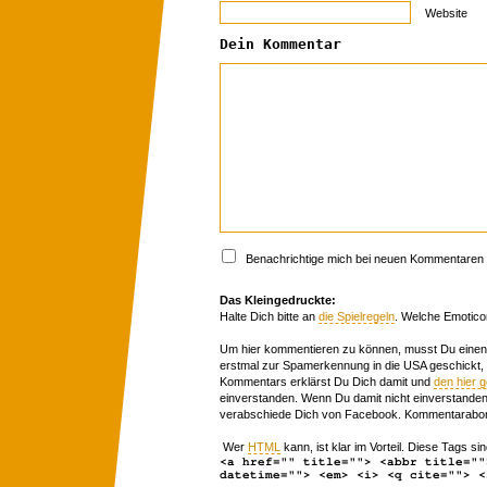
Website
Dein Kommentar
Benachrichtige mich bei neuen Kommentaren p
Das Kleingedruckte:
Halte Dich bitte an
die Spielregeln
. Welche Emotico
Um hier kommentieren zu können, musst Du einen 
erstmal zur Spamerkennung in die USA geschickt,
Kommentars erklärst Du Dich damit und
den hier 
einverstanden. Wenn Du damit nicht einverstanden 
verabschiede Dich von Facebook. Kommentarabon
Wer
HTML
kann, ist klar im Vorteil. Diese Tags sin
<a href="" title=""> <abbr title=""
datetime=""> <em> <i> <q cite=""> <