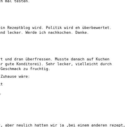
ch mal testen.
ein Rezeptblog wird. Politik wird eh überbewertet.
und lecker. Werde ich nachkochen. Danke.
rt und dran überfressen. Musste danach auf Kuchen
hr gute Konditorei). Sehr lecker, vielleicht durch
 Geschmack zu fruchtig.
 Zuhause wäre:
kt
n
t, aber neulich hatten wir ja ,bei einem anderen rezept,