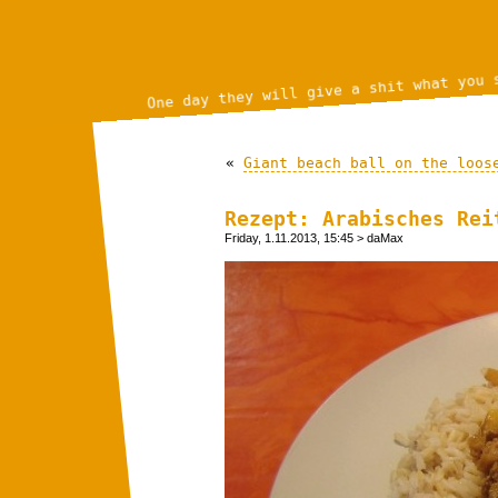
One day they will give a shit what you 
«
Giant beach ball on the loos
Rezept: Arabisches Rei
Friday, 1.11.2013, 15:45
> daMax