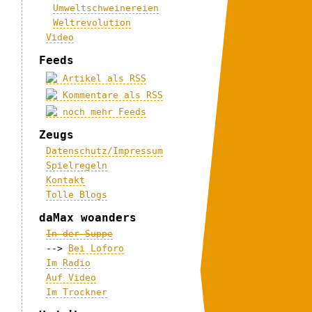
Umweltschweinereien
Weltrevolution
Video
Feeds
Artikel als RSS
Kommentare als RSS
noch mehr Feeds
Zeugs
Datenschutz/Impressum
Spielregeln
Kontakt
Tolle Blogs
daMax woanders
In der Suppe
-->
Bei Loforo
Im Radio
Auf Video
Im Trockner