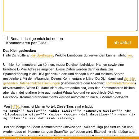
Benachrichtige mich bei neuen
Kommentaren per E-Mail.
Das Kleingedruckte:
Halte Dich bitte an
die Spielregeln
. Welche Emoticons du verwenden kannst, steht
hier
.
Um hier kommentieren zu können, musst Du einen beliebigen Namen sowie eine
beliebige E-Mail-Adresse angeben. Diese Daten werden dann erstmal zur
Spamerkennung in die USA geschickt, dort und danach auch auf meinem Server
gespeichert. Mit dem Absenden Deines Kommentars erklärst Du Dich damit und
den hier
geltenden Datenschutzbestimmungen
(insbesondere dem Abschnitt
Kommentarfunktion
)
einverstanden. Wenn Du damit nicht einverstanden bist, lass das Kommentieren bleiben,
aber dann deinstalliere bitte auch sofort WhatsApp und verabschiede Dich von
Facebook. Kommentarabonnements werden automatisch nach 3 Monaten gelöscht.
Wer
HTML
kann, ist klar im Vorteil. Diese Tags sind erlaubt:
<a href="" title=""> <abbr title=""> <acronym title=""> <b>
<blockquote cite=""> <cite> <code> <del datetime=""> <em> <i>
<q cite=""> <s> <strike> <strong>
Bei der Menge an Spam-Kommentaren (inzwischen ~500 am Tag) passiert es hin und
wieder, dass ein Kommentar vom Spamfilter gefressen wird. Bitte sei mir nicht böse aber
ich habe weder Zeit noch Lust, solch verloren gegangenen Kommentaren hinterher zu