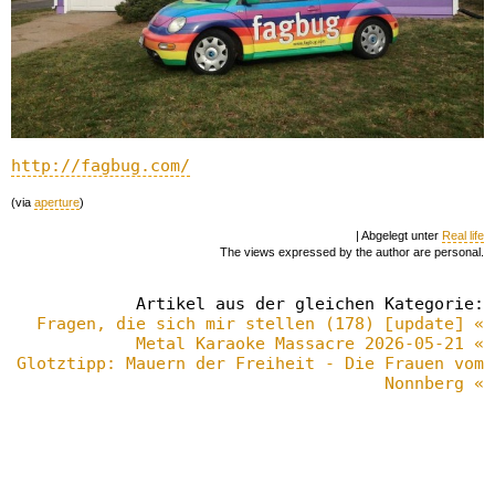
http://fagbug.com/
(via
aperture
)
| Abgelegt unter
Real life
The views expressed by the author are personal.
Artikel aus der gleichen Kategorie:
Fragen, die sich mir stellen (178) [update] «
Metal Karaoke Massacre 2026-05-21 «
Glotztipp: Mauern der Freiheit - Die Frauen vom
Nonnberg «