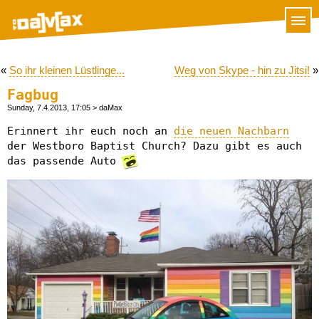
«
So ihr kleinen Lüstlinge...
Weg von Skype - hin zu Jitsi!
»
Fagbug
Sunday, 7.4.2013, 17:05
> daMax
Erinnert ihr euch noch an
die neuen Nachbarn
der Westboro Baptist Church? Dazu gibt es auch
das passende Auto