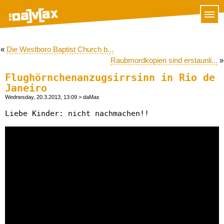
«
Die Westboro Baptist Church b...
Raubmordkopien sind erstaunli...
»
Flughörnchenanzugsirrsinn in Rio de
Janeiro
Wednesday, 20.3.2013, 13:09
> daMax
Liebe Kinder: nicht nachmachen!!