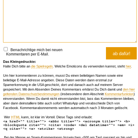
Benachrichtige mich bei neuen
Kommentaren per E-Mail.
Das Kleingedruckte:
Halte Dich bitte an
die Spielregeln
. Welche Emoticons du verwenden kannst, steht
hier
.
Um hier kommentieren zu können, musst Du einen beliebigen Namen sowie eine
beliebige E-Mail-Adresse angeben. Diese Daten werden dann erstmal zur
Spamerkennung in die USA geschickt, dort und danach auch auf meinem Server
gespeichert. Mit dem Absenden Deines Kommentars erklärst Du Dich damit und
den hier
geltenden Datenschutzbestimmungen
(insbesondere dem Abschnitt
Kommentarfunktion
)
einverstanden. Wenn Du damit nicht einverstanden bist, lass das Kommentieren bleiben,
aber dann deinstalliere bitte auch sofort WhatsApp und verabschiede Dich von
Facebook. Kommentarabonnements werden automatisch nach 3 Monaten gelöscht.
Wer
HTML
kann, ist klar im Vorteil. Diese Tags sind erlaubt:
<a href="" title=""> <abbr title=""> <acronym title=""> <b>
<blockquote cite=""> <cite> <code> <del datetime=""> <em> <i>
<q cite=""> <s> <strike> <strong>
Bei der Menge an Spam-Kommentaren (inzwischen ~500 am Tag) passiert es hin und