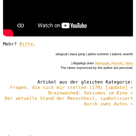
Mehr?
Bitte
.
wingsuit | base jump | jokke sommer | ludovic woerth
| Abgelegt unter
Bekloppte
,
Real life
,
Video
The views expressed by the author are personal.
Artikel aus der gleichen Kategorie:
Fragen, die sich mir stellen (178) [update] «
Brainwashed: Sexismus im Kino «
Der aktuelle Stand der Menschheit, symbolisiert
durch zwei Autos «