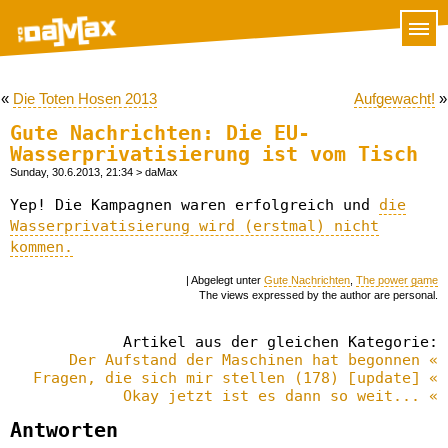
«
Die Toten Hosen 2013
Aufgewacht!
»
Gute Nachrichten: Die EU-
Wasserprivatisierung ist vom Tisch
Sunday, 30.6.2013, 21:34
> daMax
Yep! Die Kampagnen waren erfolgreich und
die
Wasserprivatisierung wird (erstmal) nicht
kommen.
| Abgelegt unter
Gute Nachrichten
,
The power game
The views expressed by the author are personal.
Artikel aus der gleichen Kategorie:
Der Aufstand der Maschinen hat begonnen «
Fragen, die sich mir stellen (178) [update] «
Okay jetzt ist es dann so weit... «
Antworten