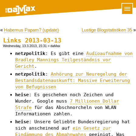
«
Habemus Papam? (update)
Lustige Blogstatistiken 35
»
Links 2013-03-13
Wednesday, 13.3.2013, 15:31
> daMax
netzpolitik
: Es gibt eine
Audioaufnahme von
Bradley Mannings Teilgeständnis vor
Gericht
.
netzpolitik
:
Anhörung zur Neuregelung der
Bestandsdatenauskunft: Massive Erweiterung
von Befugnissen
heise
: Es geschehen noch Zeichen und
Wunder. Google muss
7 Millionen Dollar
Strafe
für das Abschnorcheln von WLAN
Informationen zahlen.
heise
: Unsere Geliebte Bundesregierung hat
sich anscheinend auf
ein Gesetz zur
Eindämmung des Abmahnwahns
geeinigt. Was