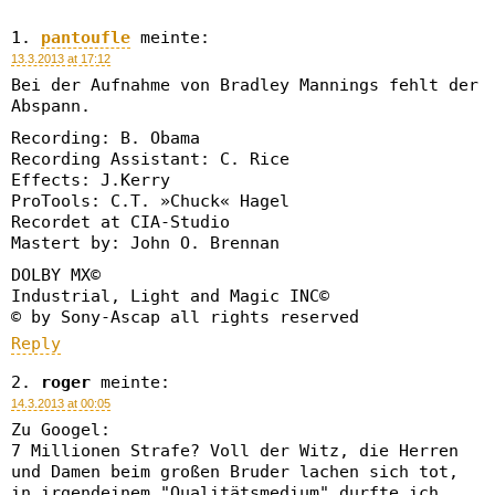
pantoufle
meinte:
13.3.2013 at 17:12
Bei der Aufnahme von Bradley Mannings fehlt der
Abspann.
Recording: B. Obama
Recording Assistant: C. Rice
Effects: J.Kerry
ProTools: C.T. »Chuck« Hagel
Recordet at CIA-Studio
Mastert by: John O. Brennan
DOLBY MX©
Industrial, Light and Magic INC©
© by Sony-Ascap all rights reserved
Reply
roger
meinte:
14.3.2013 at 00:05
Zu Googel:
7 Millionen Strafe? Voll der Witz, die Herren
und Damen beim großen Bruder lachen sich tot,
in irgendeinem "Qualitätsmedium" durfte ich