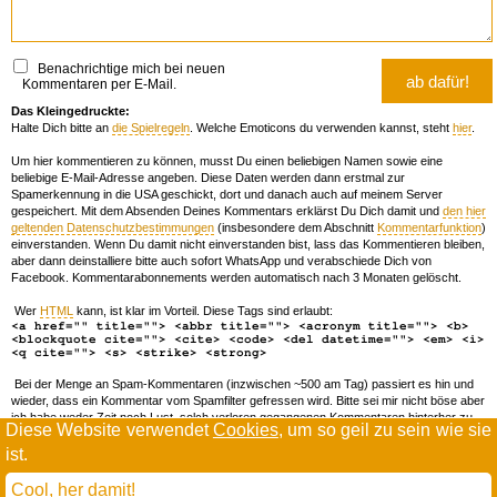
Benachrichtige mich bei neuen
Kommentaren per E-Mail.
Das Kleingedruckte:
Halte Dich bitte an
die Spielregeln
. Welche Emoticons du verwenden kannst, steht
hier
.
Um hier kommentieren zu können, musst Du einen beliebigen Namen sowie eine
beliebige E-Mail-Adresse angeben. Diese Daten werden dann erstmal zur
Spamerkennung in die USA geschickt, dort und danach auch auf meinem Server
gespeichert. Mit dem Absenden Deines Kommentars erklärst Du Dich damit und
den hier
geltenden Datenschutzbestimmungen
(insbesondere dem Abschnitt
Kommentarfunktion
)
einverstanden. Wenn Du damit nicht einverstanden bist, lass das Kommentieren bleiben,
aber dann deinstalliere bitte auch sofort WhatsApp und verabschiede Dich von
Facebook. Kommentarabonnements werden automatisch nach 3 Monaten gelöscht.
Wer
HTML
kann, ist klar im Vorteil. Diese Tags sind erlaubt:
<a href="" title=""> <abbr title=""> <acronym title=""> <b>
<blockquote cite=""> <cite> <code> <del datetime=""> <em> <i>
<q cite=""> <s> <strike> <strong>
Bei der Menge an Spam-Kommentaren (inzwischen ~500 am Tag) passiert es hin und
wieder, dass ein Kommentar vom Spamfilter gefressen wird. Bitte sei mir nicht böse aber
ich habe weder Zeit noch Lust, solch verloren gegangenen Kommentaren hinterher zu
Diese Website verwendet
Cookies
, um so geil zu sein wie sie
forschen. Wenn das öfters passiert, schreib' mir 'ne Mail damit ich dich whitelisten kann.
ist.
Willkommen in der Scrollwüste
todamax rennt auf
wordpress
Cool, her damit!
und schreibt in
dejavu mono book