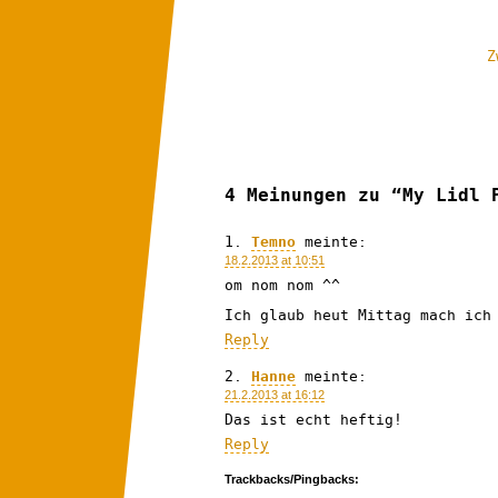
Z
4 Meinungen zu “My Lidl 
Temno
meinte:
18.2.2013 at 10:51
om nom nom ^^
Ich glaub heut Mittag mach ich
Reply
Hanne
meinte:
21.2.2013 at 16:12
Das ist echt heftig!
Reply
Trackbacks/Pingbacks: