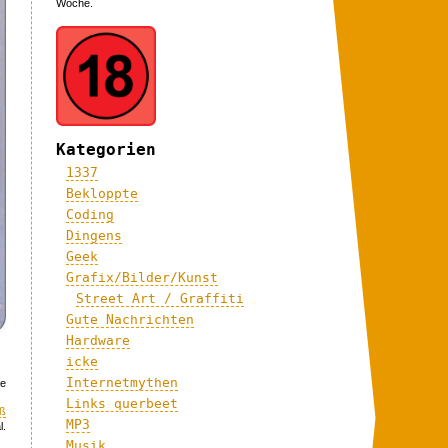
Woche.
Kategorien
1337
Bekloppte
Coding
Dingens
Geek
Grafix/Bilder/Kunst
Street Art / Graffiti
Gute Nachrichten
Hardware
icke
Internetmythen
he
Links querbeet
ß
MP3
l.
Musik