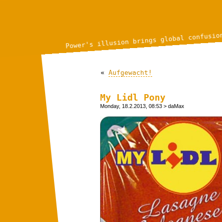
Power's illusion brings global confusio
«
Aufgewacht!
My Lidl Pony
Monday, 18.2.2013, 08:53
> daMax