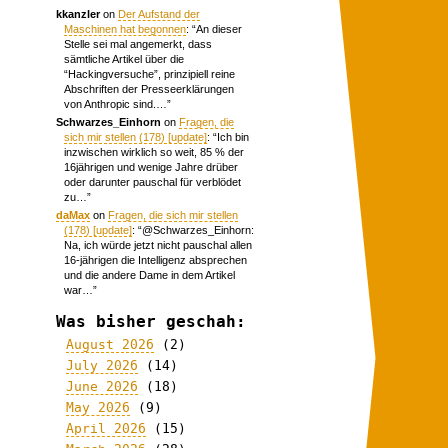
kkanzler
on
Der Aufstand der
Maschinen hat begonnen
: “
An dieser
Stelle sei mal angemerkt, dass
sämtliche Artikel über die
“Hackingversuche”, prinzipiell reine
Abschriften der Presseerklärungen
von Anthropic sind.…
”
Schwarzes_Einhorn
on
Fragen, die
sich mir stellen (178) [update]
: “
Ich bin
inzwischen wirklich so weit, 85 % der
16jährigen und wenige Jahre drüber
oder darunter pauschal für verblödet
zu…
”
daMax
on
Fragen, die sich mir stellen
(178) [update]
: “
@Schwarzes_Einhorn:
Na, ich würde jetzt nicht pauschal allen
16-jährigen die Intelligenz absprechen
und die andere Dame in dem Artikel
war…
”
Was bisher geschah:
August 2026
(2)
July 2026
(14)
June 2026
(18)
May 2026
(9)
April 2026
(15)