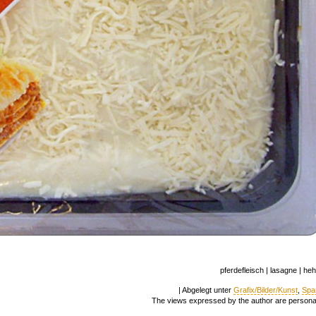
pferdefleisch | lasagne | he
| Abgelegt unter
Grafix/Bilder/Kunst
,
Spa
The views expressed by the author are persona