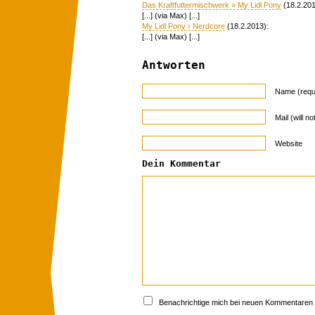
Das Kraftfuttermischwerk » My Lidl Pony
(18.2.201
[...] (via Max) [...]
My Lidl Pony › Nerdcore
(18.2.2013):
[...] (via Max) [...]
Antworten
Name (requ
Mail (will n
Website
Dein Kommentar
Benachrichtige mich bei neuen Kommentaren p