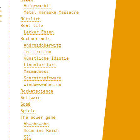
Aufgewacht!
:
«
Metal Karaoke Massacre
«
Nützlich
«
Real life
Lecker Essen
Rechnerrants
Androidaberwitz
IoT-Irrsinn
Künstliche Idiotie
Linuxlarifari
Macmadness
Schrottsoftware
Windowswahnsinn
Rocketscience
Software
Spaß
Spiele
The power game
Abwahnwahn
Heim ins Reich
S21