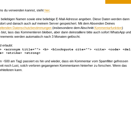
ns du verwenden kannst, steht
hier
.
beliebigen Namen sowie eine beliebige E-Mail-Adresse angeben. Diese Daten werden dann
 dort und danach auch auf meinem Server gespeichert. Mit dem Absenden Deines
geltenden Datenschutzbestimmungen
(insbesondere dem Abschnitt
Kommentarfunktion
)
bist, lass das Kommentieren bleiben, aber dann deinstalliere bitte auch sofort WhatsApp und
nements werden automatisch nach 3 Monaten gelöscht.
d erlaubt:
> <acronym title=""> <b> <blockquote cite=""> <cite> <code> <del
s> <strike> <strong>
~500 am Tag) passiert es hin und wieder, dass ein Kommentar vom Spamfilter gefressen
r Zeit noch Lust, solch verloren gegangenen Kommentaren hinterher zu forschen. Wenn das
whitelisten kann.