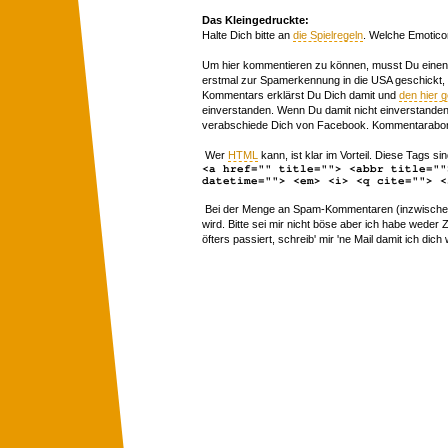
Das Kleingedruckte:
Halte Dich bitte an
die Spielregeln
. Welche Emotico
Um hier kommentieren zu können, musst Du einen 
erstmal zur Spamerkennung in die USA geschickt,
Kommentars erklärst Du Dich damit und
den hier 
einverstanden. Wenn Du damit nicht einverstanden 
verabschiede Dich von Facebook. Kommentarabon
Wer
HTML
kann, ist klar im Vorteil. Diese Tags sin
<a href="" title=""> <abbr title=""
datetime=""> <em> <i> <q cite=""> <
Bei der Menge an Spam-Kommentaren (inzwischen 
wird. Bitte sei mir nicht böse aber ich habe wede
öfters passiert, schreib' mir 'ne Mail damit ich dich 