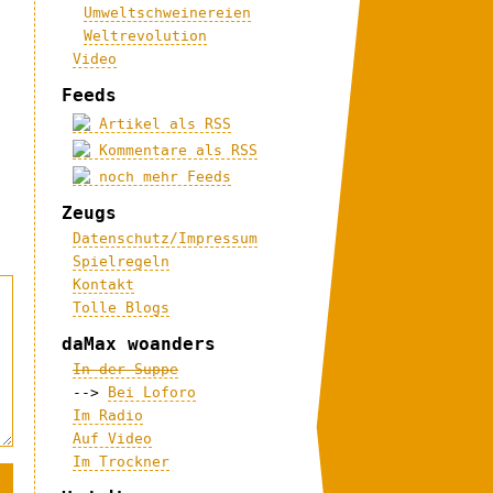
Umweltschweinereien
Weltrevolution
Video
Feeds
Artikel als RSS
Kommentare als RSS
noch mehr Feeds
Zeugs
Datenschutz/Impressum
Spielregeln
Kontakt
Tolle Blogs
daMax woanders
In der Suppe
-->
Bei Loforo
Im Radio
Auf Video
Im Trockner