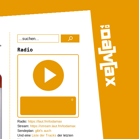
»
Radio
Radio:
https://laut.fm/todamax
Stream:
https://stream.laut.fm/todamax
Sendeplan:
gibt's auch
Und eine
Liste der Tracks
der letzten