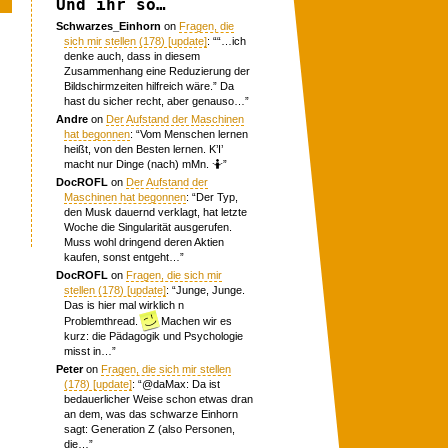
Und ihr so…
Schwarzes_Einhorn
on
Fragen, die
sich mir stellen (178) [update]
: “
“…ich
denke auch, dass in diesem
Zusammenhang eine Reduzierung der
Bildschirmzeiten hilfreich wäre.” Da
hast du sicher recht, aber genauso…
”
Andre
on
Der Aufstand der Maschinen
hat begonnen
: “
Vom Menschen lernen
heißt, von den Besten lernen. K’I’
macht nur Dinge (nach) mMn. 🤷
”
DocROFL
on
Der Aufstand der
Maschinen hat begonnen
: “
Der Typ,
den Musk dauernd verklagt, hat letzte
Woche die Singularität ausgerufen.
Muss wohl dringend deren Aktien
kaufen, sonst entgeht…
”
DocROFL
on
Fragen, die sich mir
stellen (178) [update]
: “
Junge, Junge.
Das is hier mal wirklich n
Problemthread.
Machen wir es
kurz: die Pädagogik und Psychologie
misst in…
”
Peter
on
Fragen, die sich mir stellen
(178) [update]
: “
@daMax: Da ist
bedauerlicher Weise schon etwas dran
an dem, was das schwarze Einhorn
sagt: Generation Z (also Personen,
die…
”