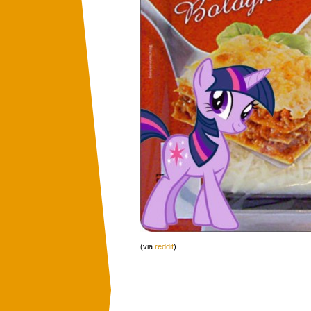
(via
reddit
)