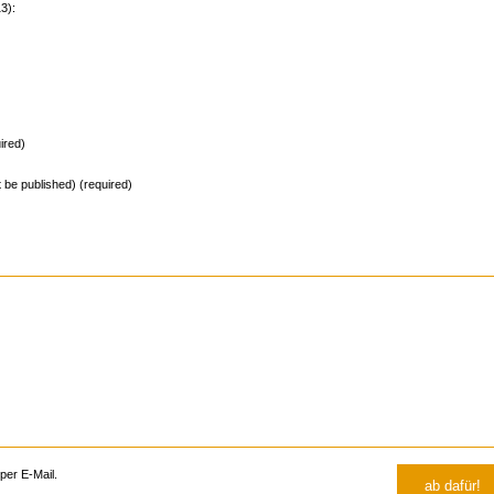
3):
ired)
ot be published) (required)
er E-Mail.