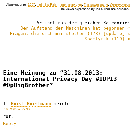
| Abgelegt unter
1337
,
Heim ins Reich
,
Internetmythen
,
The power game
,
Weltrevolution
The views expressed by the author are personal.
Artikel aus der gleichen Kategorie:
Der Aufstand der Maschinen hat begonnen «
Fragen, die sich mir stellen (178) [update] «
Spamlyrik (110) «
Eine Meinung zu “31.08.2013:
International Privacy Day #IDP13
#OpBigBrother”
Horst Horstmann
meinte:
7.10.2013 at 22:30
rofl
Reply