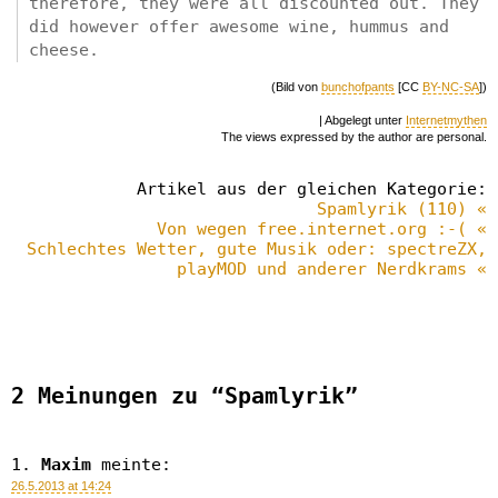
therefore, they were all discounted out. They
did however offer awesome wine, hummus and
cheese.
(Bild von
bunchofpants
[CC
BY-NC-SA
])
| Abgelegt unter
Internetmythen
The views expressed by the author are personal.
Artikel aus der gleichen Kategorie:
Spamlyrik (110) «
Von wegen free.internet.org :-( «
Schlechtes Wetter, gute Musik oder: spectreZX,
playMOD und anderer Nerdkrams «
2 Meinungen zu “Spamlyrik”
Maxim
meinte:
26.5.2013 at 14:24