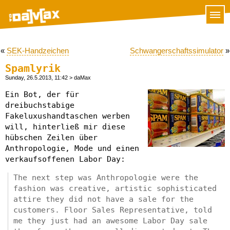
«
SEK-Handzeichen
Schwangerschaftssimulator
»
Spamlyrik
Sunday, 26.5.2013, 11:42
> daMax
Ein Bot, der für
dreibuchstabige
Fakeluxushandtaschen werben
will, hinterließ mir diese
hübschen Zeilen über
Anthropologie, Mode und einen
verkaufsoffenen Labor Day:
The next step was Anthropologie were the
fashion was creative, artistic sophisticated
attire they did not have a sale for the
customers. Floor Sales Representative, told
me they just had an awesome Labor Day sale