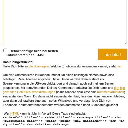
Benachrichtige mich bei neuen
Kommentaren per E-Mail.
Das Kleingedruckte:
Halte Dich bitte an
die Spielregeln
. Welche Emoticons du verwenden kannst, steht
hier
.
Um hier kommentieren zu können, musst Du einen beliebigen Namen sowie eine
beliebige E-Mail-Adresse angeben. Diese Daten werden dann erstmal zur
Spamerkennung in die USA geschickt, dort und danach auch auf meinem Server
gespeichert. Mit dem Absenden Deines Kommentars erklärst Du Dich damit und
den hier
geltenden Datenschutzbestimmungen
(insbesondere dem Abschnitt
Kommentarfunktion
)
einverstanden. Wenn Du damit nicht einverstanden bist, lass das Kommentieren bleiben,
aber dann deinstalliere bitte auch sofort WhatsApp und verabschiede Dich von
Facebook. Kommentarabonnements werden automatisch nach 3 Monaten gelöscht.
Wer
HTML
kann, ist klar im Vorteil. Diese Tags sind erlaubt:
<a href="" title=""> <abbr title=""> <acronym title=""> <b>
<blockquote cite=""> <cite> <code> <del datetime=""> <em> <i>
<q cite=""> <s> <strike> <strong>