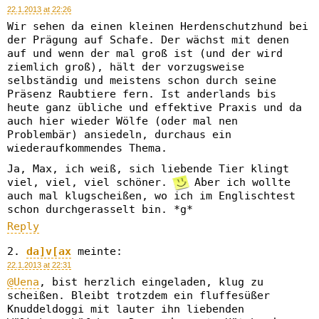
22.1.2013 at 22:26
Wir sehen da einen kleinen Herdenschutzhund bei
der Prägung auf Schafe. Der wächst mit denen
auf und wenn der mal groß ist (und der wird
ziemlich groß), hält der vorzugsweise
selbständig und meistens schon durch seine
Präsenz Raubtiere fern. Ist anderlands bis
heute ganz übliche und effektive Praxis und da
auch hier wieder Wölfe (oder mal nen
Problembär) ansiedeln, durchaus ein
wiederaufkommendes Thema.
Ja, Max, ich weiß, sich liebende Tier klingt
viel, viel, viel schöner.
Aber ich wollte
auch mal klugscheißen, wo ich im Englischtest
schon durchgerasselt bin. *g*
Reply
da]v[ax
meinte:
22.1.2013 at 22:31
@Uena
, bist herzlich eingeladen, klug zu
scheißen. Bleibt trotzdem ein fluffesüßer
Knuddeldoggi mit lauter ihn liebenden