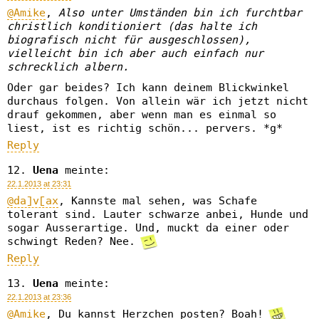
@Amike
,
Also unter Umständen bin ich furchtbar
christlich konditioniert (das halte ich
biografisch nicht für ausgeschlossen),
vielleicht bin ich aber auch einfach nur
schrecklich albern.
Oder gar beides? Ich kann deinem Blickwinkel
durchaus folgen. Von allein wär ich jetzt nicht
drauf gekommen, aber wenn man es einmal so
liest, ist es richtig schön... pervers. *g*
Reply
Uena
meinte:
22.1.2013 at 23:31
@da]v[ax
, Kannste mal sehen, was Schafe
tolerant sind. Lauter schwarze anbei, Hunde und
sogar Ausserartige. Und, muckt da einer oder
schwingt Reden? Nee.
Reply
Uena
meinte:
22.1.2013 at 23:36
@Amike
, Du kannst Herzchen posten? Boah!