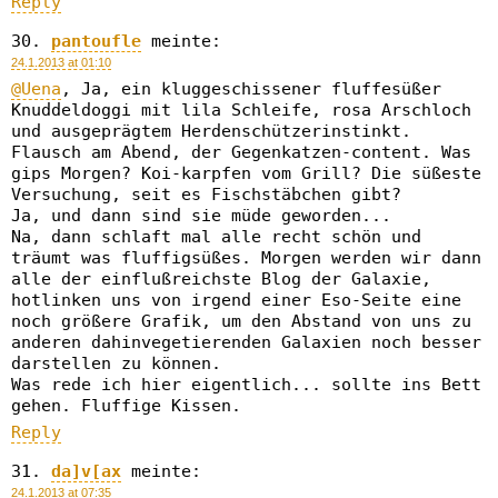
Reply
pantoufle
meinte:
24.1.2013 at 01:10
@Uena
, Ja, ein kluggeschissener fluffesüßer
Knuddeldoggi mit lila Schleife, rosa Arschloch
und ausgeprägtem Herdenschützerinstinkt.
Flausch am Abend, der Gegenkatzen-content. Was
gips Morgen? Koi-karpfen vom Grill? Die süßeste
Versuchung, seit es Fischstäbchen gibt?
Ja, und dann sind sie müde geworden...
Na, dann schlaft mal alle recht schön und
träumt was fluffigsüßes. Morgen werden wir dann
alle der einflußreichste Blog der Galaxie,
hotlinken uns von irgend einer Eso-Seite eine
noch größere Grafik, um den Abstand von uns zu
anderen dahinvegetierenden Galaxien noch besser
darstellen zu können.
Was rede ich hier eigentlich... sollte ins Bett
gehen. Fluffige Kissen.
Reply
da]v[ax
meinte:
24.1.2013 at 07:35