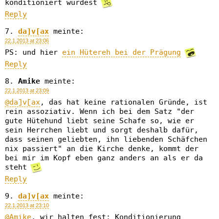
konditioniert wurdest
Reply
da]v[ax
meinte:
22.1.2013 at 23:06
PS: und hier
ein Hütereh bei der Prägung
Reply
Amike
meinte:
22.1.2013 at 23:09
@da]v[ax
, das hat keine rationalen Gründe, ist
rein assoziativ. Wenn ich bei dem Satz "der
gute Hütehund liebt seine Schafe so, wie er
sein Herrchen liebt und sorgt deshalb dafür,
dass seinen geliebten, ihn liebenden Schäfchen
nix passiert" an die Kirche denke, kommt der
bei mir im Kopf eben ganz anders an als er da
steht
Reply
da]v[ax
meinte:
22.1.2013 at 23:10
@Amike
, wir halten fest: Konditionierung