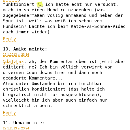
funktioniert
ich hatte echt nur versucht,
mich in so einen Hund reinzudenken (was
zugegebenermaßen völlig anmaßend und neben der
Spur ist, weil: was weiß ich schon vom
Hundsein? Dachte ich beim Katze-vs-Schnee-Video
auch immer wieder)
Reply
Amike
meinte:
22.1.2013 at 23:16
@da]v[ax
, äh, der Kommentar oben ist jetzt aber
editiert, ne? Ich bin völlich verwirrt von
diversen Countdowns hier und dann noch
geänderte Kommentare...
Also unter Umständen bin ich furchtbar
christlich konditioniert (das halte ich
biografisch nicht für ausgeschlossen),
vielleicht bin ich aber auch einfach nur
schrecklich albern.
Reply
Uena
meinte:
22.1.2013 at 23:24