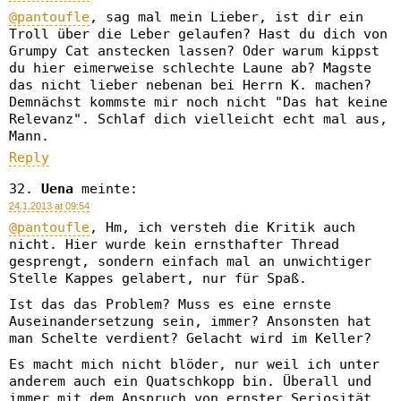
@pantoufle
, sag mal mein Lieber, ist dir ein
Troll über die Leber gelaufen? Hast du dich von
Grumpy Cat anstecken lassen? Oder warum kippst
du hier eimerweise schlechte Laune ab? Magste
das nicht lieber nebenan bei Herrn K. machen?
Demnächst kommste mir noch nicht "Das hat keine
Relevanz". Schlaf dich vielleicht echt mal aus,
Mann.
Reply
Uena
meinte:
24.1.2013 at 09:54
@pantoufle
, Hm, ich versteh die Kritik auch
nicht. Hier wurde kein ernsthafter Thread
gesprengt, sondern einfach mal an unwichtiger
Stelle Kappes gelabert, nur für Spaß.
Ist das das Problem? Muss es eine ernste
Auseinandersetzung sein, immer? Ansonsten hat
man Schelte verdient? Gelacht wird im Keller?
Es macht mich nicht blöder, nur weil ich unter
anderem auch ein Quatschkopp bin. Überall und
immer mit dem Anspruch von ernster Seriosität