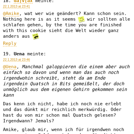
da]v[ax
meinte:
22.1.2013 at 23:41
@Amike
, wat wer wie geändert? Kann schon sein.
Nothing here is as it seems
wir sollten alle
schlafen gehen, by the time you are finished
with this cookie sieht die Welt wieder ganz
anders aus
Reply
Uena
meinte:
22.1.2013 at 23:46
@Uena
,
Manchmal galoppieren die einem aber auch
einfach so davon und wenn man das auch noch
irgendwohin schreibt, steht da am Ende
irgendein Quatsch in Bits gemeißelt, der doch
unmöglich aus dem eigenen Gehirn gekommen sein
kann
Das kenn ich nicht, habe ich noch nie erlebt
und das dünkt mir reichlich merkwürdig. Oder
hast du von mir schon mal Quatsch gelesen?
Irgendwann? Jemals?
Amike, glaub mir, wenn ich für irgendwen noch