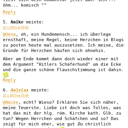
öhm... komisch ^^
Reply
Amike
meinte:
22.1.2013 at 23:02
@Uena
, oh, ein Hundemensch... ich überlege
ernsthaft, meine Regel, keine Herzchen in Blogs
zu posten heute mal auszusetzen. Ich meine, die
Gründe für Herzchen häufen sich ohnehin.
Aber am Ende kommt dann doch wieder einer mit
dem Argument "Hitlers Schäferhund" um die Ecke
und die ganze schöne Flauschstimmung ist dahin.
Reply
da]v[ax
meinte:
22.1.2013 at 23:05
@Amike
, echt? Wieso? Erklären Sie sich näher,
meine Teuerste. Liebe ist doch was Tolles, was
hat das mit der hlg. röm. Kirche kath. Glb. zu
tun? Wegen Herrchen und Schäfchen und so? Das
zeigt für mich eher, wie gut
Du
christlich