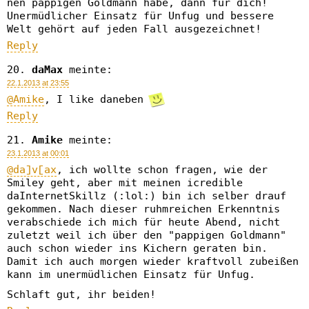
nen pappigen Goldmann habe, dann für dich!
Unermüdlicher Einsatz für Unfug und bessere
Welt gehört auf jeden Fall ausgezeichnet!
Reply
daMax
meinte:
22.1.2013 at 23:55
@Amike
, I like daneben
Reply
Amike
meinte:
23.1.2013 at 00:01
@da]v[ax
, ich wollte schon fragen, wie der
Smiley geht, aber mit meinen icredible
daInternetSkillz (:lol:) bin ich selber drauf
gekommen. Nach dieser ruhmreichen Erkenntnis
verabschiede ich mich für heute Abend, nicht
zuletzt weil ich über den "pappigen Goldmann"
auch schon wieder ins Kichern geraten bin.
Damit ich auch morgen wieder kraftvoll zubeißen
kann im unermüdlichen Einsatz für Unfug.
Schlaft gut, ihr beiden!