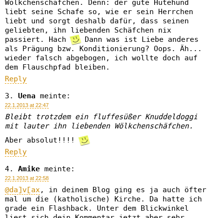
Wölkchenschäfchen. Denn: der gute Hütehund
liebt seine Schafe so, wie er sein Herrchen
liebt und sorgt deshalb dafür, dass seinen
geliebten, ihn liebenden Schäfchen nix
passiert. Hach
Dann was ist Liebe anderes
als Prägung bzw. Konditionierung? Oops. Äh...
wieder falsch abgebogen, ich wollte doch auf
dem Flauschpfad bleiben.
Reply
Uena
meinte:
22.1.2013 at 22:47
Bleibt trotzdem ein fluffesüßer Knuddeldoggi
mit lauter ihn liebenden Wölkchenschäfchen.
Aber absolut!!!!
Reply
Amike
meinte:
22.1.2013 at 22:58
@da]v[ax
, in deinem Blog ging es ja auch öfter
mal um die (katholische) Kirche. Da hatte ich
grade ein Flashback. Unter dem Blickwinkel
liest sich dein Kommentar jetzt aber sehr...