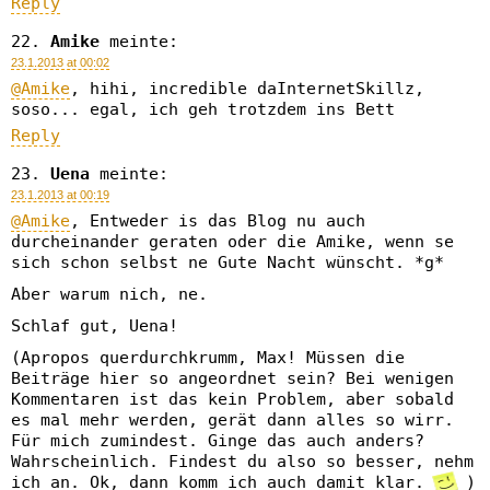
Reply
Amike
meinte:
23.1.2013 at 00:02
@Amike
, hihi, incredible daInternetSkillz,
soso... egal, ich geh trotzdem ins Bett
Reply
Uena
meinte:
23.1.2013 at 00:19
@Amike
, Entweder is das Blog nu auch
durcheinander geraten oder die Amike, wenn se
sich schon selbst ne Gute Nacht wünscht. *g*
Aber warum nich, ne.
Schlaf gut, Uena!
(Apropos querdurchkrumm, Max! Müssen die
Beiträge hier so angeordnet sein? Bei wenigen
Kommentaren ist das kein Problem, aber sobald
es mal mehr werden, gerät dann alles so wirr.
Für mich zumindest. Ginge das auch anders?
Wahrscheinlich. Findest du also so besser, nehm
ich an. Ok, dann komm ich auch damit klar.
)