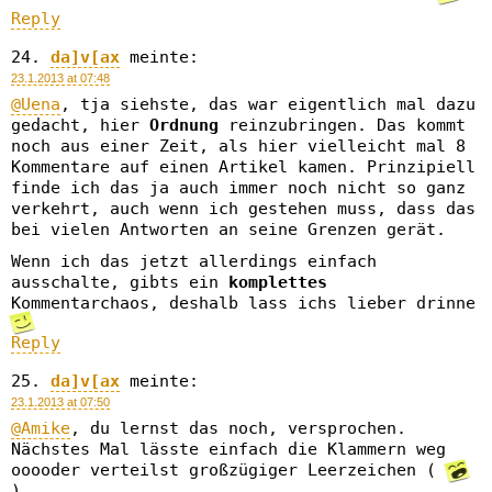
Reply
da]v[ax
meinte:
23.1.2013 at 07:48
@Uena
, tja siehste, das war eigentlich mal dazu
gedacht, hier
Ordnung
reinzubringen. Das kommt
noch aus einer Zeit, als hier vielleicht mal 8
Kommentare auf einen Artikel kamen. Prinzipiell
finde ich das ja auch immer noch nicht so ganz
verkehrt, auch wenn ich gestehen muss, dass das
bei vielen Antworten an seine Grenzen gerät.
Wenn ich das jetzt allerdings einfach
ausschalte, gibts ein
komplettes
Kommentarchaos, deshalb lass ichs lieber drinne
Reply
da]v[ax
meinte:
23.1.2013 at 07:50
@Amike
, du lernst das noch, versprochen.
Nächstes Mal lässte einfach die Klammern weg
ooooder verteilst großzügiger Leerzeichen (
)