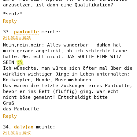
anzusetzen, ist dann eine Qualifikation?
*seufz*
Reply
pantoufle
meinte:
24.1.2013 at 10:23
Nein,nein,nein: Alles wunderbar - daMax hat
mich gerade angetickt, ob ich schlechte Laune
hätte. Ne, echt nicht. DAS SOLLTE EINE WITZ
SEIN
Ich wünschte, man würde sich öfter mal über die
wirklich wichtigen Dinge im Leben unterhalten:
Koikarpfen, Hunde, Museumsbahnen.
Das waren die letzte Zuckungen eines Pantoufle,
bevor er ins Bett (fluffig) ging. War echt
nicht böse gemeint! Entschuldigt bitte
Gruß
das Pantoufle
Reply
da]v[ax
meinte:
24.1.2013 at 10:47