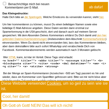
Benachrichtige mich bei neuen
Kommentaren per E-Mail.
Das Kleingedruckte:
Halte Dich bitte an
die Spielregeln
. Welche Emoticons du verwenden kannst, steht
hier
.
Um hier kommentieren zu können, musst Du einen beliebigen Namen sowie eine
beliebige E-Mail-Adresse angeben. Diese Daten werden dann erstmal zur
Spamerkennung in die USA geschickt, dort und danach auch auf meinem Server
gespeichert. Mit dem Absenden Deines Kommentars erklärst Du Dich damit und
den hier
geltenden Datenschutzbestimmungen
(insbesondere dem Abschnitt
Kommentarfunktion
)
einverstanden. Wenn Du damit nicht einverstanden bist, lass das Kommentieren bleiben,
aber dann deinstalliere bitte auch sofort WhatsApp und verabschiede Dich von
Facebook. Kommentarabonnements werden automatisch nach 3 Monaten gelöscht.
Wer
HTML
kann, ist klar im Vorteil. Diese Tags sind erlaubt:
<a href="" title=""> <abbr title=""> <acronym title=""> <b>
<blockquote cite=""> <cite> <code> <del datetime=""> <em> <i>
<q cite=""> <s> <strike> <strong>
Bei der Menge an Spam-Kommentaren (inzwischen ~500 am Tag) passiert es hin und
wieder, dass ein Kommentar vom Spamfilter gefressen wird. Bitte sei mir nicht böse aber
ich habe weder Zeit noch Lust, solch verloren gegangenen Kommentaren hinterher zu
Diese Website verwendet
Cookies
, um so geil zu sein wie sie
forschen. Wenn das öfters passiert, schreib' mir 'ne Mail damit ich dich whitelisten kann.
ist.
Willkommen in der Scrollwüste
todamax rennt auf
wordpress
Cool, her damit!
und schreibt in
dejavu mono book
(mit minimalen anpassungen in oberlängen und kerning)
Oh Gott oh Gott! NEIN! Das will ich nicht!
* daMax
entgendert nach Hermes Phettberg
.