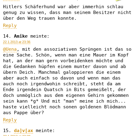
Hitlers Schäferhund war aber immerhin schlau
genug zu wissen, dass man seinem Besitzer nicht
über den Weg trauen konnte.
Reply
Amike
meinte:
22.1.2013 at 23:36
@Uena
, mit den assoziativen Sprüngen ist das so
eine Sache. Schön, wenn man eine Mauer im Kopf
hat, an der man gern vorbeidenken möchte und
die Gedanken hüpfen einem munter davon und ab
übern Deich. Manchmal galoppieren die einem
aber auch einfach so davon und wenn man das
auch noch irgendwohin schreibt, steht da am
Ende irgendein Quatsch in Bits gemeißelt, der
doch unmöglich aus dem eigenen Gehirn gekommen
sein kann *g* Und mit "man" meine ich mich...
haste vielleicht noch sonen goldenen Blödmann
aus Pappe über?
Reply
da]v[ax
meinte: