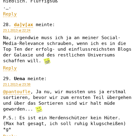
niedlich. Fluffigsüß
._.
Reply
da]v[ax
meinte:
23.1.2013 at 22:24
Na, irgendwie muss ich ja an meiner Social-
Media-Relevance schrauben, wenn ich es in die
Top Ten der erfolg- und einflussreichsten Blogs
der Galaxie und des restlichen Universums
schaffen will.
Reply
Uena
meinte:
23.1.2013 at 23:38
@pantoufle
, Ja nu, wir mussten uns ja erstmal
sortieren, bevor wir zum ernsten Teil übergehen
und über das Sortieren sind wir halt müde
geworden...
P.S.: Es ist ein Herdenschützer kein Hüter.
(Max hat gesagt, ich soll ruhig klugscheißen)
*g*