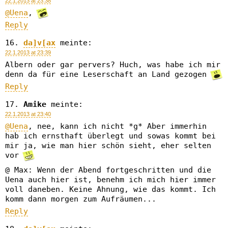
22.1.2013 at 23:38
@Uena
,
Reply
da]v[ax
meinte:
22.1.2013 at 23:39
Albern oder gar pervers? Huch, was habe ich mir
denn da für eine Leserschaft an Land gezogen
Reply
Amike
meinte:
22.1.2013 at 23:40
@Uena
, nee, kann ich nicht *g* Aber immerhin
hab ich ernsthaft überlegt und sowas kommt bei
mir ja, wie man hier schön sieht, eher selten
vor
@ Max: Wenn der Abend fortgeschritten und die
Uena auch hier ist, benehm ich mich hier immer
voll daneben. Keine Ahnung, wie das kommt. Ich
komm dann morgen zum Aufräumen...
Reply