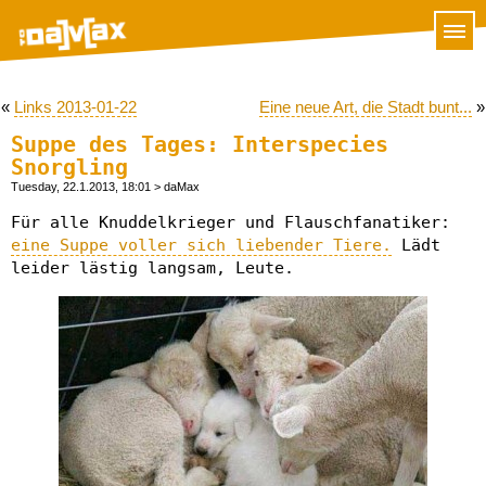
«
Links 2013-01-22
Eine neue Art, die Stadt bunt...
»
Suppe des Tages: Interspecies
Snorgling
Tuesday, 22.1.2013, 18:01
> daMax
Für alle Knuddelkrieger und Flauschfanatiker:
eine Suppe voller sich liebender Tiere.
Lädt
leider lästig langsam, Leute.