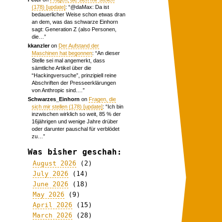
(178) [update]
: “
@daMax: Da ist
bedauerlicher Weise schon etwas dran
an dem, was das schwarze Einhorn
sagt: Generation Z (also Personen,
die…
”
kkanzler
on
Der Aufstand der
Maschinen hat begonnen
: “
An dieser
Stelle sei mal angemerkt, dass
sämtliche Artikel über die
“Hackingversuche”, prinzipiell reine
Abschriften der Presseerklärungen
von Anthropic sind.…
”
Schwarzes_Einhorn
on
Fragen, die
sich mir stellen (178) [update]
: “
Ich bin
inzwischen wirklich so weit, 85 % der
16jährigen und wenige Jahre drüber
oder darunter pauschal für verblödet
zu…
”
Was bisher geschah:
August 2026
(2)
July 2026
(14)
June 2026
(18)
May 2026
(9)
April 2026
(15)
March 2026
(28)