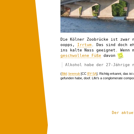
Die Kölner Zoobrücke ist zwar 
oopps,
Irrtum
. Das sind doch e
ins kalte Nass geeignet. Wenn 
geschwollene Füße
davon
Alkohol habe der 27-Jährige 
(
Bild
:
brenrub
[CC
BY-SA
]. Richtig erkannt, das ist
gefunden habe, doof. Life's a conglomerate comp
Der aktue