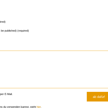
ired)
ot be published) (required)
er E-Mail.
ns du verwenden kannst, steht
hier
.