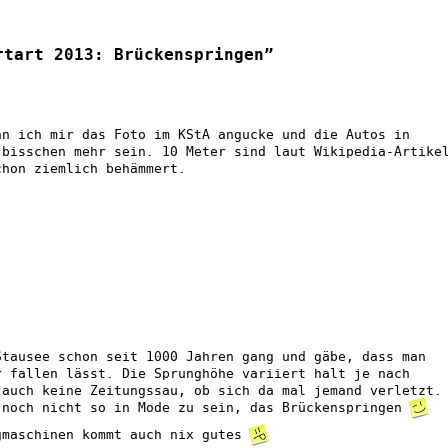
rtart 2013: Brückenspringen”
nn ich mir das Foto im KStA angucke und die Autos in
 bisschen mehr sein. 10 Meter sind laut Wikipedia-Artike
chon ziemlich behämmert.
Stausee schon seit 1000 Jahren gang und gäbe, dass man
r fallen lässt. Die Sprunghöhe variiert halt je nach
 auch keine Zeitungssau, ob sich da mal jemand verletzt.
 noch nicht so in Mode zu sein, das Brückenspringen
gmaschinen kommt auch nix gutes