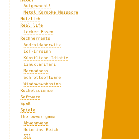
Aufgewacht!
Metal Karaoke Massacre
Nützlich
Real life
Lecker Essen
Rechnerrants
Androidaberwitz
l
IoT-Irrsinn
Künstliche Idiotie
Linuxlarifari
Macmadness
Schrottsoftware
Windowswahnsinn
Rocketscience
Software
Spaß
Spiele
The power game
Abwahnwahn
Heim ins Reich
S21