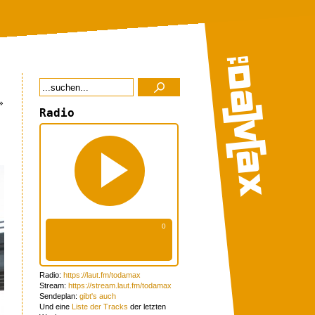
»
Radio
Radio:
https://laut.fm/todamax
Stream:
https://stream.laut.fm/todamax
Sendeplan:
gibt's auch
Und eine
Liste der Tracks
der letzten