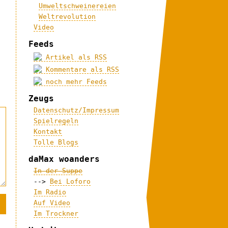
Umweltschweinereien
Weltrevolution
Video
Feeds
Artikel als RSS
Kommentare als RSS
noch mehr Feeds
Zeugs
Datenschutz/Impressum
Spielregeln
Kontakt
Tolle Blogs
daMax woanders
In der Suppe
-->
Bei Loforo
Im Radio
Auf Video
Im Trockner