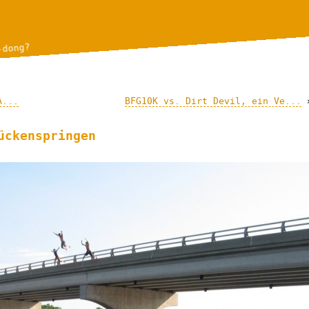
-dong?
A...
BFG10K vs. Dirt Devil, ein Ve...
ückenspringen