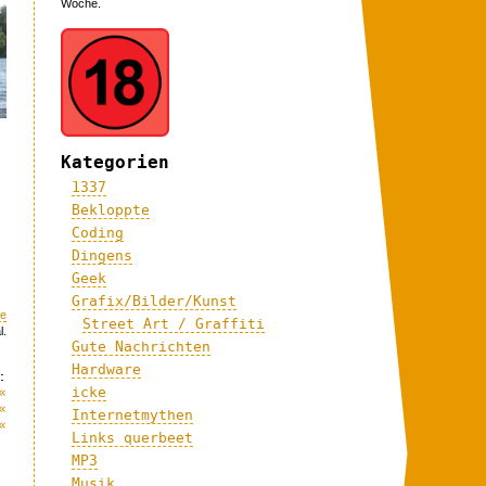
Woche.
Kategorien
1337
Bekloppte
Coding
Dingens
Geek
Grafix/Bilder/Kunst
fe
Street Art / Graffiti
l.
Gute Nachrichten
Hardware
:
icke
«
«
Internetmythen
«
Links querbeet
MP3
Musik