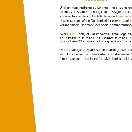
Um hier kommentieren zu können, musst Du einen 
erstmal zur Spamerkennung in die USA geschickt,
Kommentars erklärst Du Dich damit und
den hier 
einverstanden. Wenn Du damit nicht einverstanden 
verabschiede Dich von Facebook. Kommentarabon
Wer
HTML
kann, ist klar im Vorteil. Diese Tags sin
<a href="" title=""> <abbr title=""
datetime=""> <em> <i> <q cite=""> <
Bei der Menge an Spam-Kommentaren (inzwischen 
wird. Bitte sei mir nicht böse aber ich habe wede
öfters passiert, schreib' mir 'ne Mail damit ich dich 