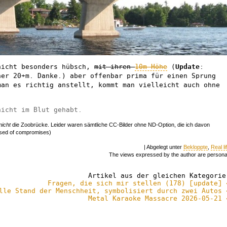
nicht besonders hübsch,
mit ihren
10m Höhe
(
Update
:
her 20+m. Danke.) aber offenbar prima für einen Sprung
man es richtig anstellt, kommt man vielleicht auch ohne
nicht im Blut gehabt.
nicht
die Zoobrücke. Leider waren sämtliche CC-Bilder ohne ND-Option, die ich davon
osed of compromises)
| Abgelegt unter
Bekloppte
,
Real li
The views expressed by the author are persona
Artikel aus der gleichen Kategorie
Fragen, die sich mir stellen (178) [update] 
lle Stand der Menschheit, symbolisiert durch zwei Autos 
Metal Karaoke Massacre 2026-05-21 