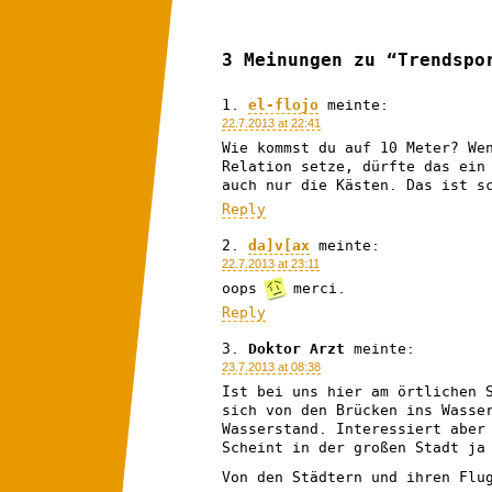
3 Meinungen zu “Trendspo
el-flojo
meinte:
22.7.2013 at 22:41
Wie kommst du auf 10 Meter? We
Relation setze, dürfte das ein
auch nur die Kästen. Das ist s
Reply
da]v[ax
meinte:
22.7.2013 at 23:11
oops
merci.
Reply
Doktor Arzt
meinte:
23.7.2013 at 08:38
Ist bei uns hier am örtlichen 
sich von den Brücken ins Wasse
Wasserstand. Interessiert aber
Scheint in der großen Stadt ja
Von den Städtern und ihren Flu