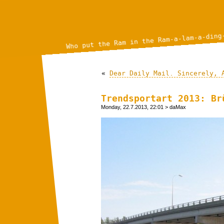
Who put the Ram in the Ram-a-lam-a-ding
«
Dear Daily Mail. Sincerely, 
Trendsportart 2013: Br
Monday, 22.7.2013, 22:01
> daMax