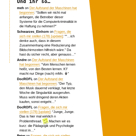
Und ihr so…
meh
on
Der Aufstand der Maschinen hat
begonnen
: “
Sollten wir nicht mal
anfangen, die Betreiber dieser
Systeme für die Computerkriminalität in
die Haftung zu nehmen?
”
Schwarzes_Einhorn
on
Fragen, die
sich mir stellen (178) [update]
: “
“…ich
denke auch, dass in diesem
Zusammenhang eine Reduzierung der
Bildschirmzeiten hilfreich wäre.” Da
hast du sicher recht, aber genauso…
”
Andre
on
Der Aufstand der Maschinen
hat begonnen
: “
Vom Menschen lernen
heißt, von den Besten lernen. K’I’
macht nur Dinge (nach) mMn. 🤷
”
DocROFL
on
Der Aufstand der
Maschinen hat begonnen
: “
Der Typ,
den Musk dauernd verklagt, hat letzte
Woche die Singularität ausgerufen.
Muss wohl dringend deren Aktien
kaufen, sonst entgeht…
”
DocROFL
on
Fragen, die sich mir
stellen (178) [update]
: “
Junge, Junge.
Das is hier mal wirklich n
Problemthread.
Machen wir es
kurz: die Pädagogik und Psychologie
misst in…
”
Peter
on
Fragen, die sich mir stellen