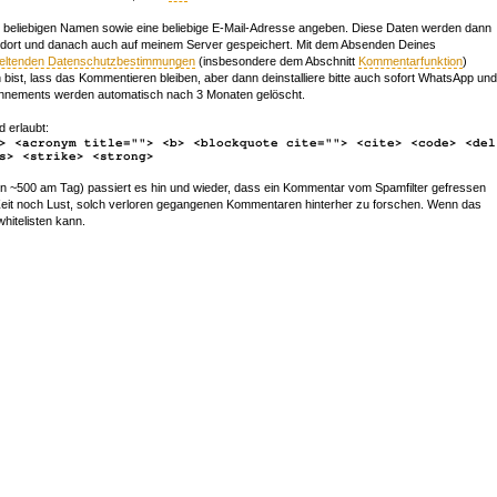
beliebigen Namen sowie eine beliebige E-Mail-Adresse angeben. Diese Daten werden dann
 dort und danach auch auf meinem Server gespeichert. Mit dem Absenden Deines
geltenden Datenschutzbestimmungen
(insbesondere dem Abschnitt
Kommentarfunktion
)
bist, lass das Kommentieren bleiben, aber dann deinstalliere bitte auch sofort WhatsApp und
nements werden automatisch nach 3 Monaten gelöscht.
d erlaubt:
> <acronym title=""> <b> <blockquote cite=""> <cite> <code> <del
s> <strike> <strong>
~500 am Tag) passiert es hin und wieder, dass ein Kommentar vom Spamfilter gefressen
r Zeit noch Lust, solch verloren gegangenen Kommentaren hinterher zu forschen. Wenn das
whitelisten kann.