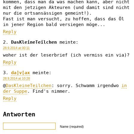
kommen, dass man da was machen kann, aber nicht
mit den jetzigen Akteuren (und damit sind nicht
nur die ortsansässigen gemeint!).
Fast ist man versucht, zu hoffen, dass das Öl
in jener Region bald versiegen möge...
Reply
DasKleineTeilchen
meinte:
28.9.2014 at 00:11
woher ist der leserbrief (ich vermiss ein via)?
Reply
da]v[ax
meinte:
28.9.2014 at 10:28
@
DasKleineTeilchen
: sorry. Schwamm irgendwo
in
der Suppe
. Find's nimmer.
Reply
Antworten
Name (required)