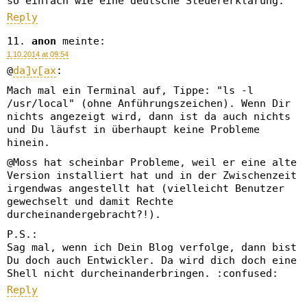
so einfach wie eine deutsche Steuererklärung.
Reply
anon
meinte:
1.10.2014 at 09:54
@
da]v[ax
:
Mach mal ein Terminal auf, Tippe: "ls -l
/usr/local" (ohne Anführungszeichen). Wenn Dir
nichts angezeigt wird, dann ist da auch nichts
und Du läufst in überhaupt keine Probleme
hinein.
@Moss hat scheinbar Probleme, weil er eine alte
Version installiert hat und in der Zwischenzeit
irgendwas angestellt hat (vielleicht Benutzer
gewechselt und damit Rechte
durcheinandergebracht?!).
P.S.:
Sag mal, wenn ich Dein Blog verfolge, dann bist
Du doch auch Entwickler. Da wird dich doch eine
Shell nicht durcheinanderbringen. :confused:
Reply