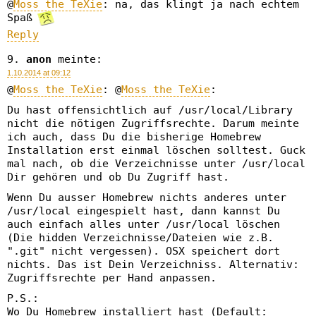
@
Moss the TeXie
: na, das klingt ja nach echtem
Spaß
Reply
anon
meinte:
1.10.2014 at 09:12
@
Moss the TeXie
: @
Moss the TeXie
:
Du hast offensichtlich auf /usr/local/Library
nicht die nötigen Zugriffsrechte. Darum meinte
ich auch, dass Du die bisherige Homebrew
Installation erst einmal löschen solltest. Guck
mal nach, ob die Verzeichnisse unter /usr/local
Dir gehören und ob Du Zugriff hast.
Wenn Du ausser Homebrew nichts anderes unter
/usr/local eingespielt hast, dann kannst Du
auch einfach alles unter /usr/local löschen
(Die hidden Verzeichnisse/Dateien wie z.B.
".git" nicht vergessen). OSX speichert dort
nichts. Das ist Dein Verzeichniss. Alternativ:
Zugriffsrechte per Hand anpassen.
P.S.:
Wo Du Homebrew installiert hast (Default: