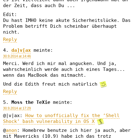
der Zeit, dass auch Du ...
Edit:
Du hast IMHO keine akute Sicherheitslücke. Das
Problem betrifft Dich scheinbar überhaupt
nicht.
Reply
da]v[ax
meinte:
30.9.2014 at 14:46
Merci. Werd ich mir mal angucken. Und ja,
wahrscheinlich werde auch ich eines Tages...
wenn das MacBook das mitmacht.
Und die Edith freut mich natürlich
Reply
Moss the TeXie
meinte:
30.9.2014 at 17:29
@|v|ax:
How to unofficially fix the ‘Shell
Shock’ bash vulnerability in OS X
@
anon
: Homebrew benutze ich hier ja auch, aber
mit Mavericks (10.9) habe ich das trotz