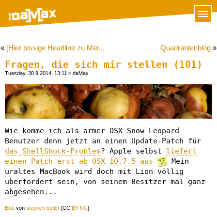
«
[Hier bissige Headline zu Mer...
Quadrantenblog
»
Fragen, die sich mir stellen (101)
Tuesday, 30.9.2014, 13:11
> daMax
Wie komme ich als armer OSX-Snow-Leopard-
Benutzer denn jetzt an einen Update-Patch für
das ShellShock-Problem
? Apple selbst
liefert
einen Patch erst ab OSX 10.7.5 aus
Mein
uraltes MacBook wird doch mit Lion völlig
überfordert sein, von seinem Besitzer mal ganz
abgesehen...
Bild
: von
stephen butler
[CC
BY-NC
]