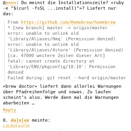
@
anon
: Du meinst die Installationszeile? «ruby
-e "$(curl -fsSL ...install)"»? Liefert nur
das:
From
https://github.com/Homebrew/homebrew
* [new branch] master -> origin/master
error: unable to unlink old
'Library/Aliases/0mq' (Permission denied)
error: unable to unlink old
'Library/Aliases/4store' (Permission denied)
[ca. 47000 weitere Zeilen dieser Art]
fatal: cannot create directory at
'Library/ENV/pkgconfig/10.10': Permission
denied
Failed during: git reset --hard origin/master
«brew doctor» liefert dann allerlei Warnungen
über Pfadreihenfolge und sowas. Zu laufen
scheint’s also. Werde dann mal die Warnungen
abarbeiten …
Reply
da]v[ax
meinte:
1.10.2014 at 07:54