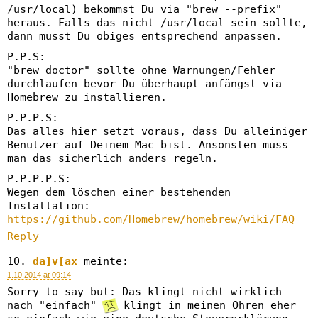
/usr/local) bekommst Du via "brew --prefix"
heraus. Falls das nicht /usr/local sein sollte,
dann musst Du obiges entsprechend anpassen.
P.P.S:
"brew doctor" sollte ohne Warnungen/Fehler
durchlaufen bevor Du überhaupt anfängst via
Homebrew zu installieren.
P.P.P.S:
Das alles hier setzt voraus, dass Du alleiniger
Benutzer auf Deinem Mac bist. Ansonsten muss
man das sicherlich anders regeln.
P.P.P.P.S:
Wegen dem löschen einer bestehenden
Installation:
https://github.com/Homebrew/homebrew/wiki/FAQ
Reply
da]v[ax
meinte:
1.10.2014 at 09:14
Sorry to say but: Das klingt nicht wirklich
nach "einfach"
klingt in meinen Ohren eher