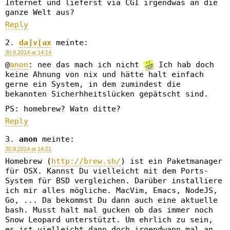
Internet und lieferst via CGI irgendwas an die
ganze Welt aus?
Reply
da]v[ax
meinte:
30.9.2014 at 14:14
@
anon
: nee das mach ich nicht
Ich hab doch
keine Ahnung von nix und hätte halt einfach
gerne ein System, in dem zumindest die
bekannten Sicherhheitslücken gepätscht sind.
PS: homebrew? Watn ditte?
Reply
anon
meinte:
30.9.2014 at 14:21
Homebrew (
http://brew.sh/
) ist ein Paketmanager
für OSX. Kannst Du vielleicht mit dem Ports-
System für BSD vergleichen. Darüber installiere
ich mir alles mögliche. MacVim, Emacs, NodeJS,
Go, ... Da bekommst Du dann auch eine aktuelle
bash. Musst halt mal gucken ob das immer noch
Snow Leopard unterstützt. Um ehrlich zu sein,
es ist vielleicht dann doch irgendwann mal an