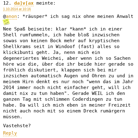
da]v[ax
meinte:
1.10.2014 at 10:16
@
anon
: *räusper* ich sag nix ohne meinen Anwalt
Nee Spaß beiseite: klar *kann* ich in einer
Shell rumfummeln, ich habe bloß inzwischen
sowas von keinen Bock mehr auf kryptischen
Shellkrams seit in Windoof (fast) alles so
klickibunti geht. Ja, nenn mich ein
degeneriertes Weichei, aber wenn ich so Sachen
höre wie die, über die ihr beide hier gerade so
fröhlich diskutiert, klappen sich bei mir
inzsichen automatisch Augen und Ohren zu und in
meinem Hirn denkt es nur noch "wenn das im Jahr
2014 immer noch nicht einfacher geht, will ich
damit nix zu tun haben". Gerade WEIL ich den
ganzen Tag mit schlimmen Coderdingen zu tun
habe. Da will ich mich eben in meiner Freizeit
nicht auch noch mit so einem Dreck rumärgern
müssen.
Vastehste?
Reply