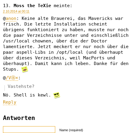
Moss the TeXie
meinte:
2.10.2014 at 00:11
@
anon
: Keine alte Brauerei, das Mavericks war
frisch. Die letzte Installation scheint
übrigens funktioniert zu haben, musste nur noch
die paar Verzeichnisse unter und einschließlich
/usr/local chownen, über die der Doctor
lamentierte. Jetzt meckert er nur noch über die
paar aspell-Libs in /opt/local (und überhaupt
über dieses Verzeichnis, weil MacPorts und
überhaupt). Damit kann ich leben. Danke für den
Stups.
@
/Vⓐ×
:
Vastehste?
Nö. Shell is kewl.
Reply
Antworten
Name (required)