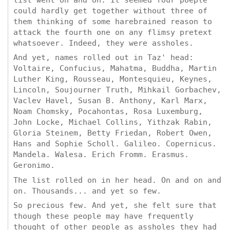
could hardly get together without three of
them thinking of some harebrained reason to
attack the fourth one on any flimsy pretext
whatsoever. Indeed, they were assholes.
And yet, names rolled out in Taz' head:
Voltaire, Confucius, Mahatma, Buddha, Martin
Luther King, Rousseau, Montesquieu, Keynes,
Lincoln, Soujourner Truth, Mihkail Gorbachev,
Vaclev Havel, Susan B. Anthony, Karl Marx,
Noam Chomsky, Pocahontas, Rosa Luxemburg,
John Locke, Michael Collins, Yithzak Rabin,
Gloria Steinem, Betty Friedan, Robert Owen,
Hans and Sophie Scholl. Galileo. Copernicus.
Mandela. Walesa. Erich Fromm. Erasmus.
Geronimo.
The list rolled on in her head. On and on and
on. Thousands... and yet so few.
So precious few. And yet, she felt sure that
though these people may have frequently
thought of other people as assholes they had