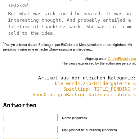
twisted.
But what was sick could be healed. It was an
interesting thought. And probably entailed a
lifetime of thankless work. She was far from
sold to the idea.
*
Roslyn arbeitet daran, Zahlungen per BitCoin und Moneybookers zu ermöglichen. Mit
persönlich wäre eine einfache Überweisung ja am liebsten...
| Abgelegt unter
Grafix/Bilder/Kunst
The views expressed by the author are personal.
Artikel aus der gleichen Kategorie:
Die words.zip-Bildergalerie «
Spieltipp: TITLE_PENDING «
ShouXins großartige Katzenscribbles «
Antworten
Name (required)
Mail (will not be published) (required)