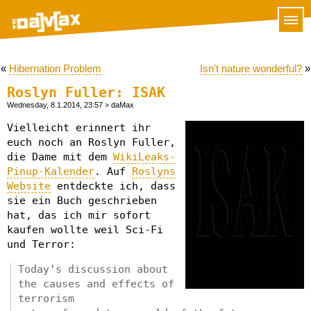
«
Hibernation Problem
Isn't nature wonderful?
»
Roslyn Fuller: ISAK
Wednesday, 8.1.2014, 23:57
> daMax
Vielleicht erinnert ihr
euch noch an Roslyn Fuller,
die Dame mit dem
WikiLeaks-
Pinup-Kalender
. Auf
Roslyns
Website
entdeckte ich, dass
sie ein Buch geschrieben
hat, das ich mir sofort
kaufen wollte weil Sci-Fi
und Terror:
Today’s discussion about
the causes and effects of
terrorism