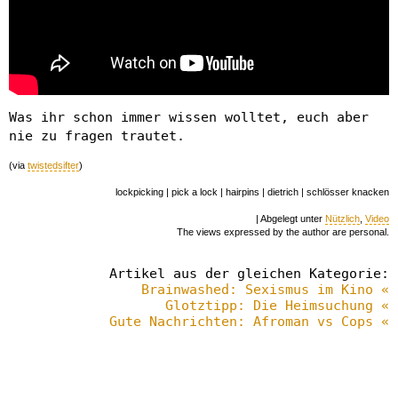
Was ihr schon immer wissen wolltet, euch aber
nie zu fragen trautet.
(via
twistedsifter
)
lockpicking | pick a lock | hairpins | dietrich | schlösser knacken
| Abgelegt unter
Nützlich
,
Video
The views expressed by the author are personal.
Artikel aus der gleichen Kategorie:
Brainwashed: Sexismus im Kino «
Glotztipp: Die Heimsuchung «
Gute Nachrichten: Afroman vs Cops «