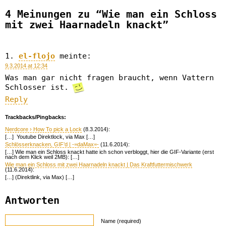
4 Meinungen zu “Wie man ein Schloss
mit zwei Haarnadeln knackt”
el-flojo
meinte:
9.3.2014 at 12:34
Was man gar nicht fragen braucht, wenn Vattern
Schlosser ist.
Reply
Trackbacks/Pingbacks:
Nerdcore › How To pick a Lock
(8.3.2014):
[…] Youtube Direktlock, via Max […]
Schlösserknacken, GIF’d | -=daMax=-
(11.6.2014):
[…] Wie man ein Schloss knackt hatte ich schon verbloggt, hier die GIF-Variante (erst
nach dem Klick weil 2MB): […]
Wie man ein Schloss mit zwei Haarnadeln knackt | Das Kraftfuttermischwerk
(11.6.2014):
[…] (Direktlink, via Max) […]
Antworten
Name (required)