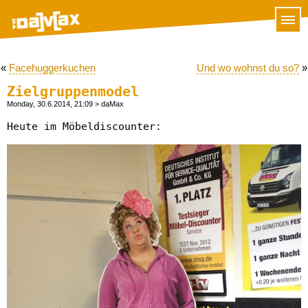
«
Facehuggerkuchen
Und wo wohnst du so?
»
Zielgruppenmodel
Monday, 30.6.2014, 21:09
> daMax
Heute im Möbeldiscounter: