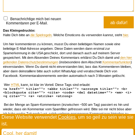
Benachrichtige mich bei neuen
Kommentaren per E-Mail.
Das Kleingedruckte:
Halte Dich bitte an
die Spielregeln
. Welche Emoticons du verwenden kannst, steht
hier
.
Um hier kommentieren zu können, musst Du einen beliebigen Namen sowie eine
beliebige E-Mail-Adresse angeben. Diese Daten werden dann erstmal zur
Spamerkennung in die USA geschickt, dort und danach auch auf meinem Server
gespeichert. Mit dem Absenden Deines Kommentars erklärst Du Dich damit und
den hier
geltenden Datenschutzbestimmungen
(insbesondere dem Abschnitt
Kommentarfunktion
)
einverstanden. Wenn Du damit nicht einverstanden bist, lass das Kommentieren bleiben,
aber dann deinstalliere bitte auch sofort WhatsApp und verabschiede Dich von
Facebook. Kommentarabonnements werden automatisch nach 3 Monaten gelöscht.
Wer
HTML
kann, ist klar im Vorteil. Diese Tags sind erlaubt:
<a href="" title=""> <abbr title=""> <acronym title=""> <b>
<blockquote cite=""> <cite> <code> <del datetime=""> <em> <i>
<q cite=""> <s> <strike> <strong>
Bei der Menge an Spam-Kommentaren (inzwischen ~500 am Tag) passiert es hin und
wieder, dass ein Kommentar vom Spamfilter gefressen wird. Bitte sei mir nicht böse aber
ich habe weder Zeit noch Lust, solch verloren gegangenen Kommentaren hinterher zu
Diese Website verwendet
Cookies
, um so geil zu sein wie sie
forschen. Wenn das öfters passiert, schreib' mir 'ne Mail damit ich dich whitelisten kann.
ist.
Willkommen in der Scrollwüste
todamax rennt auf
wordpress
Cool, her damit!
und schreibt in
dejavu mono book