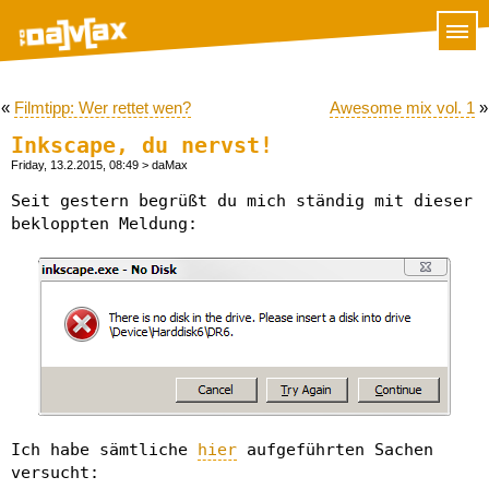
«
Filmtipp: Wer rettet wen?
Awesome mix vol. 1
»
Inkscape, du nervst!
Friday, 13.2.2015, 08:49
> daMax
Seit gestern begrüßt du mich ständig mit dieser
bekloppten Meldung:
Ich habe sämtliche
hier
aufgeführten Sachen
versucht: