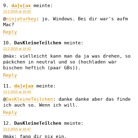
da]v[ax
meinte:
13.2.2015 at 16:20
@
ninjaturkey
: jo. Windows. Bei dir war's aufm
Mac?
Reply
DasKleineTeilchen
meinte:
13.2.2015 at 16:42
@mäx: vielleicht kann man da ja was drehen, so
päckchen in neutral und so (hochladen wär
bischen heftich (paar GBs)).
Reply
da]v[ax
meinte:
13.2.2015 at 16:44
@
DasKleineTeilchen
: danke danke aber das finde
ich auch so. Wenn ich will.
Reply
DasKleineTeilchen
meinte:
13.2.2015 at 16:47
@mäx: fang dir nix ein.