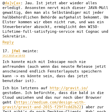
@
da]v[ax
: Jau. Ist jetzt aber wieder alles
erledigt. Ansonsten nervt mich dieser JAVA-Müll
gewaltig, den man als Selbständiger mit jeder
halbbehördlichen Behörde aufgehalst bekommt. Um
Elster kommen wir eben nicht rum, und was ein
Steuerberater abzockt, ermöglicht den WISO-
Lifetime-full-satisfying-service mit Cognac und
Sekretärin.
Reply
jfml
meinte:
14.2.2015 at 16:53
Ich konnte mich mit Inkscape noch nie
anfreunden (auch wenn das neuste Release jetzt
anscheinend endlich Fensterlayouts speichern
kann -> es könnte sein, dass das jetzt
benutzbar ist).
Ich bin letztens auf
http://gravit.io/
gestoßen. Ich befürchte, dass die bald in die
Cloud umziehen und das nur noch über Browser
geht (
https://medium.com/design-with-
gravit/gravit-and-2015-f29f7cdd2b22
) aber zur
Zeit gibt's da noch Desktop-Clients. Hab' noch