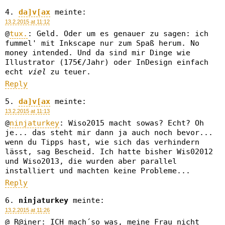
da]v[ax
meinte:
13.2.2015 at 11:12
@
tux.
: Geld. Oder um es genauer zu sagen: ich
fummel' mit Inkscape nur zum Spaß herum. No
money intended. Und da sind mir Dinge wie
Illustrator (175€/Jahr) oder InDesign einfach
echt
viel
zu teuer.
Reply
da]v[ax
meinte:
13.2.2015 at 11:13
@
ninjaturkey
: Wiso2015 macht sowas? Echt? Oh
je... das steht mir dann ja auch noch bevor...
wenn du Tipps hast, wie sich das verhindern
lässt, sag Bescheid. Ich hatte bisher Wis02012
und Wiso2013, die wurden aber parallel
installiert und machten keine Probleme...
Reply
ninjaturkey
meinte:
13.2.2015 at 11:26
@ R@iner: ICH mach´so was, meine Frau nicht