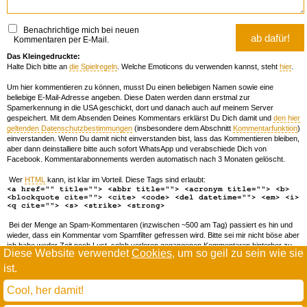
Benachrichtige mich bei neuen
Kommentaren per E-Mail.
Das Kleingedruckte:
Halte Dich bitte an
die Spielregeln
. Welche Emoticons du verwenden kannst, steht
hier
.
Um hier kommentieren zu können, musst Du einen beliebigen Namen sowie eine
beliebige E-Mail-Adresse angeben. Diese Daten werden dann erstmal zur
Spamerkennung in die USA geschickt, dort und danach auch auf meinem Server
gespeichert. Mit dem Absenden Deines Kommentars erklärst Du Dich damit und
den hier
geltenden Datenschutzbestimmungen
(insbesondere dem Abschnitt
Kommentarfunktion
)
einverstanden. Wenn Du damit nicht einverstanden bist, lass das Kommentieren bleiben,
aber dann deinstalliere bitte auch sofort WhatsApp und verabschiede Dich von
Facebook. Kommentarabonnements werden automatisch nach 3 Monaten gelöscht.
Wer
HTML
kann, ist klar im Vorteil. Diese Tags sind erlaubt:
<a href="" title=""> <abbr title=""> <acronym title=""> <b>
<blockquote cite=""> <cite> <code> <del datetime=""> <em> <i>
<q cite=""> <s> <strike> <strong>
Bei der Menge an Spam-Kommentaren (inzwischen ~500 am Tag) passiert es hin und
wieder, dass ein Kommentar vom Spamfilter gefressen wird. Bitte sei mir nicht böse aber
ich habe weder Zeit noch Lust, solch verloren gegangenen Kommentaren hinterher zu
Diese Website verwendet
Cookies
, um so geil zu sein wie sie
forschen. Wenn das öfters passiert, schreib' mir 'ne Mail damit ich dich whitelisten kann.
ist.
Willkommen in der Scrollwüste
todamax rennt auf
wordpress
Cool, her damit!
und schreibt in
dejavu mono book
(mit minimalen anpassungen in oberlängen und kerning)