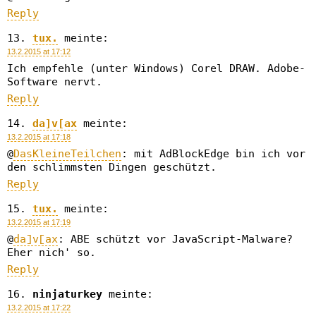
Reply
tux.
meinte:
13.2.2015 at 17:12
Ich empfehle (unter Windows) Corel DRAW. Adobe-
Software nervt.
Reply
da]v[ax
meinte:
13.2.2015 at 17:18
@
DasKleineTeilchen
: mit AdBlockEdge bin ich vor
den schlimmsten Dingen geschützt.
Reply
tux.
meinte:
13.2.2015 at 17:19
@
da]v[ax
: ABE schützt vor JavaScript-Malware?
Eher nich' so.
Reply
ninjaturkey
meinte:
13.2.2015 at 17:22