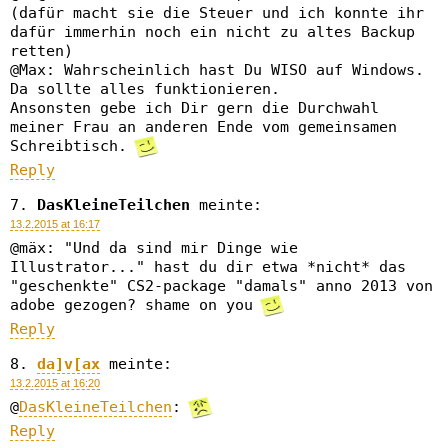
(dafür macht sie die Steuer und ich konnte ihr
dafür immerhin noch ein nicht zu altes Backup
retten)
@Max: Wahrscheinlich hast Du WISO auf Windows.
Da sollte alles funktionieren.
Ansonsten gebe ich Dir gern die Durchwahl
meiner Frau an anderen Ende vom gemeinsamen
Schreibtisch.
Reply
DasKleineTeilchen
meinte:
13.2.2015 at 16:17
@mäx: "Und da sind mir Dinge wie
Illustrator..." hast du dir etwa *nicht* das
"geschenkte" CS2-package "damals" anno 2013 von
adobe gezogen? shame on you
Reply
da]v[ax
meinte:
13.2.2015 at 16:20
@
DasKleineTeilchen
:
Reply