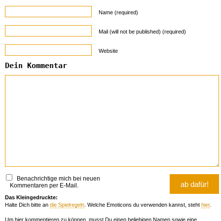
Name (required)
Mail (will not be published) (required)
Website
Dein Kommentar
Benachrichtige mich bei neuen
Kommentaren per E-Mail.
Das Kleingedruckte:
Halte Dich bitte an
die Spielregeln
. Welche Emoticons du verwenden kannst, steht
hier
.
Um hier kommentieren zu können, musst Du einen beliebigen Namen sowie eine