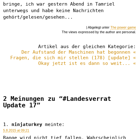
bringe, ich war gestern Abend in Tamriel
unterwegs und habe keine Nachrichten
gehört/gelesen/gesehen...
| Abgelegt unter
The power game
The views expressed by the author are personal.
Artikel aus der gleichen Kategorie:
Der Aufstand der Maschinen hat begonnen «
Fragen, die sich mir stellen (178) [update] «
Okay jetzt ist es dann so weit... «
2 Meinungen zu “#Landesverrat
Update 17”
ninjaturkey
meinte:
5.8.2015 at 09:21
Range wird nicht tief fallen. Wahrscheinlich