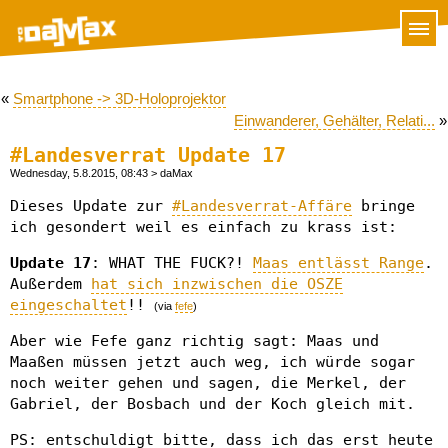
«
Smartphone -> 3D-Holoprojektor
Einwanderer, Gehälter, Relati...
»
#Landesverrat Update 17
Wednesday, 5.8.2015, 08:43
> daMax
Dieses Update zur
#Landesverrat-Affäre
bringe
ich gesondert weil es einfach zu krass ist:
Update 17
: WHAT THE FUCK?!
Maas entlässt Range
.
Außerdem
hat sich inzwischen die OSZE
eingeschaltet
!!
(via
fefe
)
Aber wie Fefe ganz richtig sagt: Maas und
Maaßen müssen jetzt auch weg, ich würde sogar
noch weiter gehen und sagen, die Merkel, der
Gabriel, der Bosbach und der Koch gleich mit.
PS: entschuldigt bitte, dass ich das erst heute