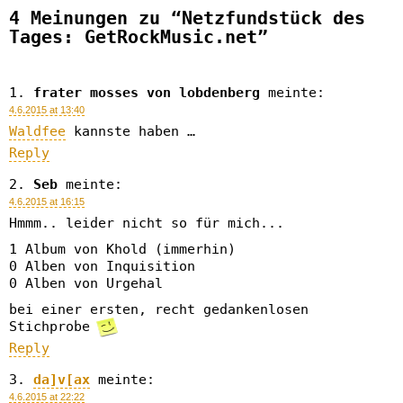
4 Meinungen zu “Netzfundstück des
Tages: GetRockMusic.net”
frater mosses von lobdenberg
meinte:
4.6.2015 at 13:40
Waldfee
kannste haben …
Reply
Seb
meinte:
4.6.2015 at 16:15
Hmmm.. leider nicht so für mich...
1 Album von Khold (immerhin)
0 Alben von Inquisition
0 Alben von Urgehal
bei einer ersten, recht gedankenlosen
Stichprobe
Reply
da]v[ax
meinte:
4.6.2015 at 22:22