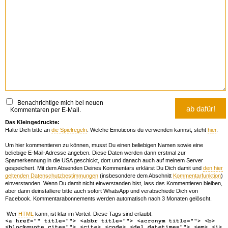
Benachrichtige mich bei neuen
Kommentaren per E-Mail.
Das Kleingedruckte:
Halte Dich bitte an
die Spielregeln
. Welche Emoticons du verwenden kannst, steht
hier
.
Um hier kommentieren zu können, musst Du einen beliebigen Namen sowie eine
beliebige E-Mail-Adresse angeben. Diese Daten werden dann erstmal zur
Spamerkennung in die USA geschickt, dort und danach auch auf meinem Server
gespeichert. Mit dem Absenden Deines Kommentars erklärst Du Dich damit und
den hier
geltenden Datenschutzbestimmungen
(insbesondere dem Abschnitt
Kommentarfunktion
)
einverstanden. Wenn Du damit nicht einverstanden bist, lass das Kommentieren bleiben,
aber dann deinstalliere bitte auch sofort WhatsApp und verabschiede Dich von
Facebook. Kommentarabonnements werden automatisch nach 3 Monaten gelöscht.
Wer
HTML
kann, ist klar im Vorteil. Diese Tags sind erlaubt:
<a href="" title=""> <abbr title=""> <acronym title=""> <b>
<blockquote cite=""> <cite> <code> <del datetime=""> <em> <i>