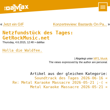
«
Jetzt ein GIF
Konzertreview: Bastards On Pa...
»
Netzfundstück des Tages:
GetRockMusic.net
Thursday, 4.6.2015, 12:48
> daMax
Holla die Waldfee.
| Abgelegt unter
MP3
,
Musik
The views expressed by the author are personal.
Artikel aus der gleichen Kategorie:
Soundtrack des Tages 2026-06-16 «
Re: Metal Karaoke Massacre 2026-05-21 ;-( «
Metal Karaoke Massacre 2026-05-21 «