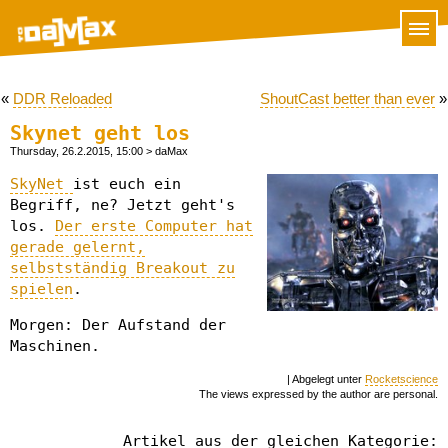
«
DDR Reloaded
ShoutCast better than ever
»
Skynet geht los
Thursday, 26.2.2015, 15:00
> daMax
SkyNet
ist euch ein
Begriff, ne? Jetzt geht's
los.
Der erste Computer hat
gerade gelernt,
selbstständig Breakout zu
spielen
.
Morgen: Der Aufstand der
Maschinen.
| Abgelegt unter
Rocketscience
The views expressed by the author are personal.
Artikel aus der gleichen Kategorie: