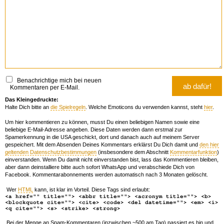
Benachrichtige mich bei neuen
Kommentaren per E-Mail.
Das Kleingedruckte:
Halte Dich bitte an
die Spielregeln
. Welche Emoticons du verwenden kannst, steht
hier
.
Um hier kommentieren zu können, musst Du einen beliebigen Namen sowie eine
beliebige E-Mail-Adresse angeben. Diese Daten werden dann erstmal zur
Spamerkennung in die USA geschickt, dort und danach auch auf meinem Server
gespeichert. Mit dem Absenden Deines Kommentars erklärst Du Dich damit und
den hier
geltenden Datenschutzbestimmungen
(insbesondere dem Abschnitt
Kommentarfunktion
)
einverstanden. Wenn Du damit nicht einverstanden bist, lass das Kommentieren bleiben,
aber dann deinstalliere bitte auch sofort WhatsApp und verabschiede Dich von
Facebook. Kommentarabonnements werden automatisch nach 3 Monaten gelöscht.
Wer
HTML
kann, ist klar im Vorteil. Diese Tags sind erlaubt:
<a href="" title=""> <abbr title=""> <acronym title=""> <b>
<blockquote cite=""> <cite> <code> <del datetime=""> <em> <i>
<q cite=""> <s> <strike> <strong>
Bei der Menge an Spam-Kommentaren (inzwischen ~500 am Tag) passiert es hin und