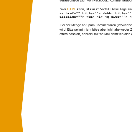
verabschiede Dich von Facebook. Kommentarabon
Wer
HTML
kann, ist klar im Vorteil. Diese Tags sin
<a href="" title=""> <abbr title=""
datetime=""> <em> <i> <q cite=""> <
Bei der Menge an Spam-Kommentaren (inzwischen 
wird. Bitte sei mir nicht böse aber ich habe wede
öfters passiert, schreib' mir 'ne Mail damit ich dich 