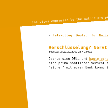
The views expressed by the author are p
«
Telekolleg: Deutsch für Nazi
Verschlüsselung? Nervt
Tuesday, 24.11.2015, 07:26
> daMax
Dachte sich DELL und
baute ein
sich prima sämtlicher verschlü
"sicher" mit eurer Bank kommun