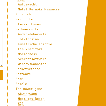
Aufgewacht!
Metal Karaoke Massacre
Nützlich
Real life
Lecker Essen
Rechnerrants
Androidaberwitz
IoT-Irrsinn
Künstliche Idiotie
Linuxlarifari
Macmadness
Schrottsoftware
Windowswahnsinn
Rocketscience
Software
Spaß
Spiele
The power game
Abwahnwahn
Heim ins Reich
S21