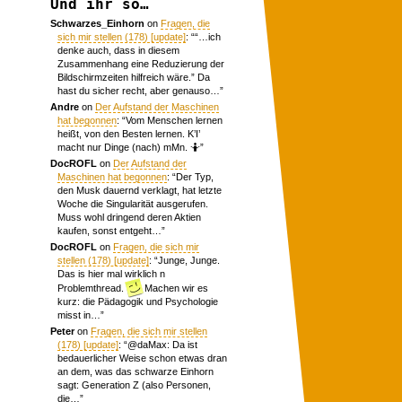
Und ihr so…
Schwarzes_Einhorn
on
Fragen, die
sich mir stellen (178) [update]
: “
“…ich
denke auch, dass in diesem
Zusammenhang eine Reduzierung der
Bildschirmzeiten hilfreich wäre.” Da
hast du sicher recht, aber genauso…
”
Andre
on
Der Aufstand der Maschinen
hat begonnen
: “
Vom Menschen lernen
heißt, von den Besten lernen. K’I’
macht nur Dinge (nach) mMn. 🤷
”
DocROFL
on
Der Aufstand der
Maschinen hat begonnen
: “
Der Typ,
den Musk dauernd verklagt, hat letzte
Woche die Singularität ausgerufen.
Muss wohl dringend deren Aktien
kaufen, sonst entgeht…
”
DocROFL
on
Fragen, die sich mir
stellen (178) [update]
: “
Junge, Junge.
Das is hier mal wirklich n
Problemthread.
Machen wir es
kurz: die Pädagogik und Psychologie
misst in…
”
Peter
on
Fragen, die sich mir stellen
(178) [update]
: “
@daMax: Da ist
bedauerlicher Weise schon etwas dran
an dem, was das schwarze Einhorn
sagt: Generation Z (also Personen,
die…
”