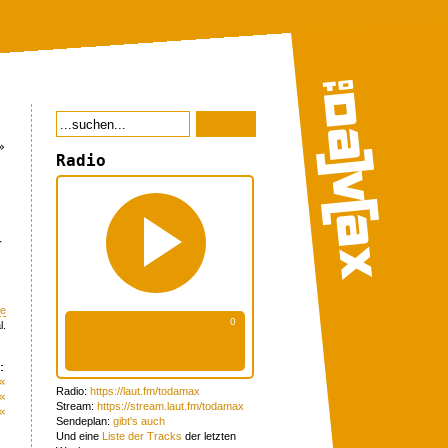
»
Radio
r
me
l.
:
«
Radio:
https://laut.fm/todamax
«
Stream:
https://stream.laut.fm/todamax
«
Sendeplan:
gibt's auch
Und eine
Liste der Tracks
der letzten