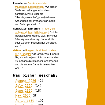
kkanzler
on
Der Aufstand der
Maschinen hat begonnen
: “
An dieser
Stelle sei mal angemerkt, dass
sämtliche Artikel über die
“Hackingversuche”, prinzipiell reine
Abschriften der Presseerklärungen
von Anthropic sind.…
”
Schwarzes_Einhorn
on
Fragen, die
sich mir stellen (178) [update]
: “
Ich bin
inzwischen wirklich so weit, 85 % der
16jährigen und wenige Jahre drüber
oder darunter pauschal für verblödet
zu…
”
daMax
on
Fragen, die sich mir stellen
(178) [update]
: “
@Schwarzes_Einhorn:
Na, ich würde jetzt nicht pauschal allen
16-jährigen die Intelligenz absprechen
und die andere Dame in dem Artikel
war…
”
Was bisher geschah:
August 2026
(2)
July 2026
(14)
June 2026
(18)
May 2026
(9)
April 2026
(15)