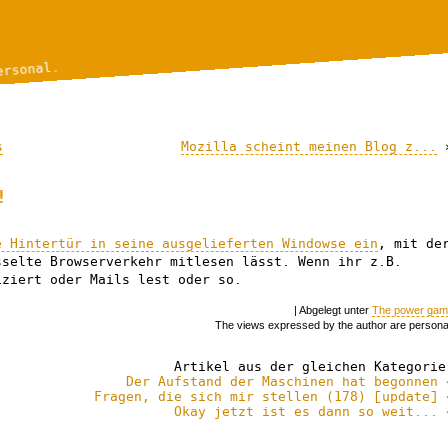
ersonal.
s
Mozilla scheint meinen Blog z...
!
e Hintertür in seine ausgelieferten Windowse ein
, mit de
sselte Browserverkehr mitlesen lässt. Wenn ihr z.B.
iziert oder Mails lest oder so.
| Abgelegt unter
The power ga
The views expressed by the author are persona
Artikel aus der gleichen Kategorie
Der Aufstand der Maschinen hat begonnen 
Fragen, die sich mir stellen (178) [update] 
Okay jetzt ist es dann so weit... 