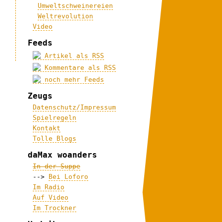
Umweltschweinereien
Weltrevolution
Video
Feeds
Artikel als RSS
Kommentare als RSS
noch mehr Feeds
Zeugs
Datenschutz/Impressum
Spielregeln
Kontakt
Tolle Blogs
daMax woanders
In der Suppe
-->
Bei Loforo
Im Radio
Auf Video
Im Trockner