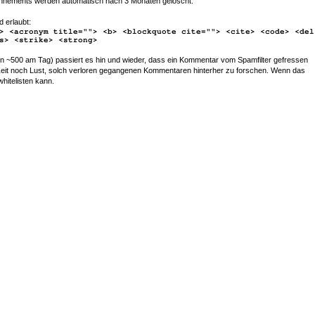
nements werden automatisch nach 3 Monaten gelöscht.
d erlaubt:
> <acronym title=""> <b> <blockquote cite=""> <cite> <code> <del
s> <strike> <strong>
~500 am Tag) passiert es hin und wieder, dass ein Kommentar vom Spamfilter gefressen
r Zeit noch Lust, solch verloren gegangenen Kommentaren hinterher zu forschen. Wenn das
whitelisten kann.