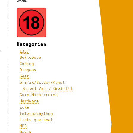
Woche.
Kategorien
r
1337
Bekloppte
Coding
Dingens
Geek
Grafix/Bilder/Kunst
Street Art / Graffiti
Gute Nachrichten
Hardware
icke
Internetmythen
Links querbeet
MP3
Musik