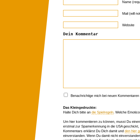
Name (requ
Mail (will n
Website
Dein Kommentar
Benachrichtige mich bei neuen Kommentaren p
Das Kleingedruckte:
Halte Dich bitte an
die Spielregeln
. Welche Emotico
Um hier kommentieren zu können, musst Du einen 
erstmal zur Spamerkennung in die USA geschickt,
Kommentars erklärst Du Dich damit und
den hier 
einverstanden. Wenn Du damit nicht einverstanden 