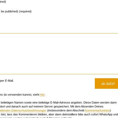
ired)
ot be published) (required)
er E-Mail.
ns du verwenden kannst, steht
hier
.
beliebigen Namen sowie eine beliebige E-Mail-Adresse angeben. Diese Daten werden dann
 dort und danach auch auf meinem Server gespeichert. Mit dem Absenden Deines
geltenden Datenschutzbestimmungen
(insbesondere dem Abschnitt
Kommentarfunktion
)
bist, lass das Kommentieren bleiben, aber dann deinstalliere bitte auch sofort WhatsApp und