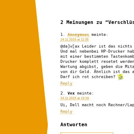
2 Meinungen zu “Verschlü
Anonymous
meinte:
24.11.2015 at 11:35
@da]v[ax Leider ist das nichts
Und mal nebenbei HP-Drucker ha
mit einer bestimmten Tastenkom
Drucker komplett resetet werde
Wartung abgibst, geben die Mit
von dir Geld. Ähnlich ist das 
Darf ich rot schreiben?
Reply
Vex
meinte:
24.11.2015 at 19:18
Ui, Dell macht noch Rechner/La
Reply
Antworten