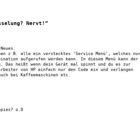
sselung? Nervt!”
 Neues.
ben z.B. alle ein verstecktes 'Service Menü', welches nu
bination aufgerufen werden kann. In diesem Menü kann der
n. Das heißt wenn dein Gerät mal spinnt und du es zur
arbeiter von HP einfach nur den Code ein und verlangen
auch bei Kaffeemaschinen etc.
ppies? o.O