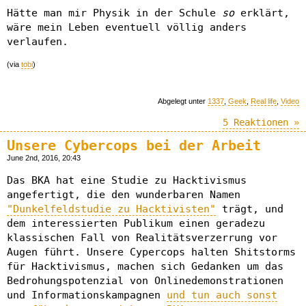
Hätte man mir Physik in der Schule
so
erklärt,
wäre mein Leben eventuell völlig anders
verlaufen.
(via
tobi
)
Abgelegt unter
1337
,
Geek
,
Real life
,
Video
5 Reaktionen »
Unsere Cybercops bei der Arbeit
June 2nd, 2016, 20:43
Das BKA hat eine Studie zu Hacktivismus
angefertigt, die den wunderbaren Namen
"Dunkelfeldstudie zu Hacktivisten"
trägt, und
dem interessierten Publikum einen geradezu
klassischen Fall von Realitätsverzerrung vor
Augen führt. Unsere Cypercops halten Shitstorms
für Hacktivismus, machen sich Gedanken um das
Bedrohungspotenzial von Onlinedemonstrationen
und Informationskampagnen
und tun auch sonst