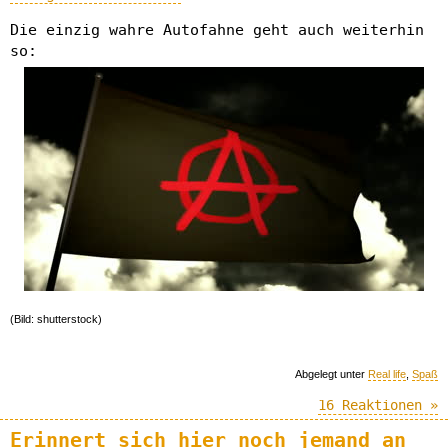
Die einzig wahre Autofahne geht auch weiterhin
so:
(Bild: shutterstock)
Abgelegt unter
Real life
,
Spaß
16 Reaktionen »
Erinnert sich hier noch jemand an