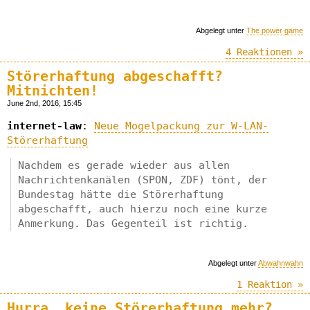
Abgelegt unter
The power game
4 Reaktionen »
Störerhaftung abgeschafft?
Mitnichten!
June 2nd, 2016, 15:45
internet-law
:
Neue Mogelpackung zur W-LAN-
Störerhaftung
Nachdem es gerade wieder aus allen
Nachrichtenkanälen (SPON, ZDF) tönt, der
Bundestag hätte die Störerhaftung
abgeschafft, auch hierzu noch eine kurze
Anmerkung. Das Gegenteil ist richtig.
Abgelegt unter
Abwahnwahn
1 Reaktion »
Hurra, keine Störerhaftung mehr?