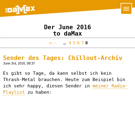
Der June 2016
to daMax
«--
…
4
5
6
7
8
Sender des Tages: Chillout-Archiv
June 3rd, 2016, 08:37
Es gibt so Tage, da kann selbst ich kein
Thrash-Metal brauchen. Heute zum Beispiel bin
ich sehr happy, diesen Sender in
meiner Radio-
Playlist
zu haben: