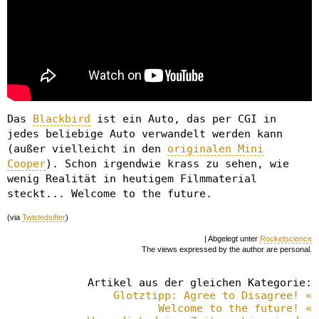
Das
Blackbird
ist ein Auto, das per CGI in
jedes beliebige Auto verwandelt werden kann
(außer vielleicht in den
originalen Mini
Cooper
). Schon irgendwie krass zu sehen, wie
wenig Realität in heutigem Filmmaterial
steckt... Welcome to the future.
(via
Twistedsifter
)
| Abgelegt unter
Rocketscience
The views expressed by the author are personal.
Artikel aus der gleichen Kategorie:
Glotztipp: Agree to Disagree! «
Welcome to the future! «