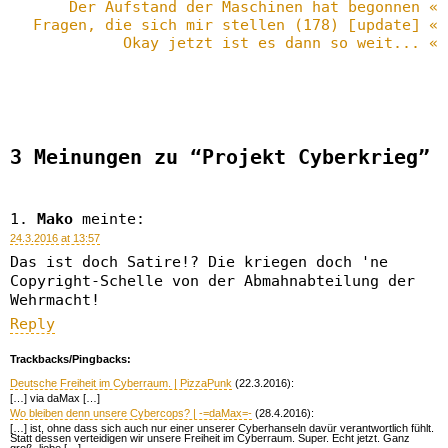
Der Aufstand der Maschinen hat begonnen «
Fragen, die sich mir stellen (178) [update] «
Okay jetzt ist es dann so weit... «
3 Meinungen zu “Projekt Cyberkrieg”
Mako
meinte:
24.3.2016 at 13:57
Das ist doch Satire!? Die kriegen doch 'ne
Copyright-Schelle von der Abmahnabteilung der
Wehrmacht!
Reply
Trackbacks/Pingbacks:
Deutsche Freiheit im Cyberraum. | PizzaPunk
(22.3.2016):
[…] via daMax […]
Wo bleiben denn unsere Cybercops? | -=daMax=-
(28.4.2016):
[…] ist, ohne dass sich auch nur einer unserer Cyberhanseln davür verantwortlich fühlt.
Statt dessen verteidigen wir unsere Freiheit im Cyberraum. Super. Echt jetzt. Ganz