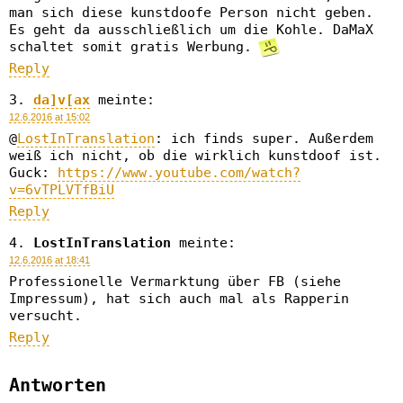
man sich diese kunstdoofe Person nicht geben.
Es geht da ausschließlich um die Kohle. DaMaX
schaltet somit gratis Werbung.
Reply
da]v[ax
meinte:
12.6.2016 at 15:02
@
LostInTranslation
: ich finds super. Außerdem
weiß ich nicht, ob die wirklich kunstdoof ist.
Guck:
https://www.youtube.com/watch?
v=6vTPLVTfBiU
Reply
LostInTranslation
meinte:
12.6.2016 at 18:41
Professionelle Vermarktung über FB (siehe
Impressum), hat sich auch mal als Rapperin
versucht.
Reply
Antworten