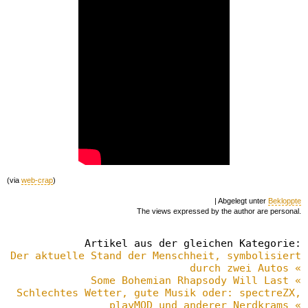
(via
web-crap
)
| Abgelegt unter
Bekloppte
The views expressed by the author are personal.
Artikel aus der gleichen Kategorie:
Der aktuelle Stand der Menschheit, symbolisiert
durch zwei Autos «
Some Bohemian Rhapsody Will Last «
Schlechtes Wetter, gute Musik oder: spectreZX,
playMOD und anderer Nerdkrams «