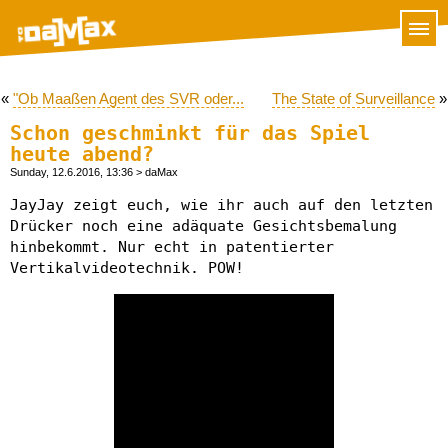
«
"Ob Maaßen Agent des SVR oder...
The State of Surveillance
»
Schon geschminkt für das Spiel
heute abend?
Sunday, 12.6.2016, 13:36
> daMax
JayJay zeigt euch, wie ihr auch auf den letzten
Drücker noch eine adäquate Gesichtsbemalung
hinbekommt. Nur echt in patentierter
Vertikalvideotechnik. POW!