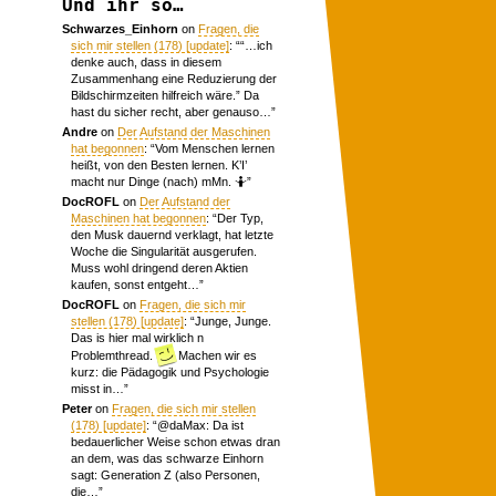
Und ihr so…
Schwarzes_Einhorn
on
Fragen, die
sich mir stellen (178) [update]
: “
“…ich
denke auch, dass in diesem
Zusammenhang eine Reduzierung der
Bildschirmzeiten hilfreich wäre.” Da
hast du sicher recht, aber genauso…
”
Andre
on
Der Aufstand der Maschinen
hat begonnen
: “
Vom Menschen lernen
heißt, von den Besten lernen. K’I’
macht nur Dinge (nach) mMn. 🤷
”
DocROFL
on
Der Aufstand der
Maschinen hat begonnen
: “
Der Typ,
den Musk dauernd verklagt, hat letzte
Woche die Singularität ausgerufen.
Muss wohl dringend deren Aktien
kaufen, sonst entgeht…
”
DocROFL
on
Fragen, die sich mir
stellen (178) [update]
: “
Junge, Junge.
Das is hier mal wirklich n
Problemthread.
Machen wir es
kurz: die Pädagogik und Psychologie
misst in…
”
Peter
on
Fragen, die sich mir stellen
(178) [update]
: “
@daMax: Da ist
bedauerlicher Weise schon etwas dran
an dem, was das schwarze Einhorn
sagt: Generation Z (also Personen,
die…
”