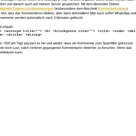
 dort und danach auch auf meinem Server gespeichert. Mit dem Absenden Deines
geltenden Datenschutzbestimmungen
(insbesondere dem Abschnitt
Kommentarfunktion
)
bist, lass das Kommentieren bleiben, aber dann deinstalliere bitte auch sofort WhatsApp und
nements werden automatisch nach 3 Monaten gelöscht.
d erlaubt:
> <acronym title=""> <b> <blockquote cite=""> <cite> <code> <del
s> <strike> <strong>
~500 am Tag) passiert es hin und wieder, dass ein Kommentar vom Spamfilter gefressen
r Zeit noch Lust, solch verloren gegangenen Kommentaren hinterher zu forschen. Wenn das
whitelisten kann.