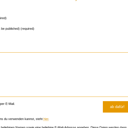
ired)
ot be published) (required)
er E-Mail.
ns du verwenden kannst, steht
hier
.
beliebigen Namen sowie eine beliebige E-Mail-Adresse angeben. Diese Daten werden dann