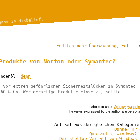
gasp in disbelief.
t...
Endlich mehr Überwachung, Fol...
Produkte von Norton oder Symantec?
langenöl,
denn
:
t vor extrem gefährlichen Sicherheitslücken in Symantec
360 & Co. Wer derartige Produkte einsetzt, sollte
| Abgelegt unter
Windowswahnsin
The views expressed by the author are persona
Artikel aus der gleichen Kategorie
Danke, HP 
Quo vadis, Windows? 
Der stetige Verfall von Windows 