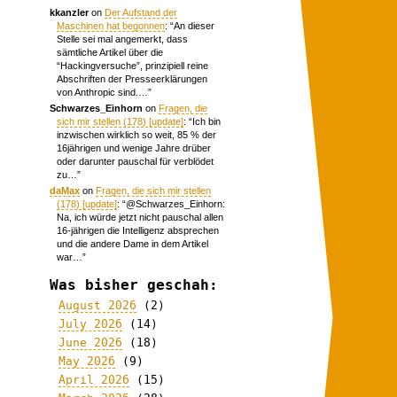
kkanzler
on
Der Aufstand der
Maschinen hat begonnen
: “
An dieser
Stelle sei mal angemerkt, dass
sämtliche Artikel über die
“Hackingversuche”, prinzipiell reine
Abschriften der Presseerklärungen
von Anthropic sind.…
”
Schwarzes_Einhorn
on
Fragen, die
sich mir stellen (178) [update]
: “
Ich bin
inzwischen wirklich so weit, 85 % der
16jährigen und wenige Jahre drüber
oder darunter pauschal für verblödet
zu…
”
daMax
on
Fragen, die sich mir stellen
(178) [update]
: “
@Schwarzes_Einhorn:
Na, ich würde jetzt nicht pauschal allen
16-jährigen die Intelligenz absprechen
und die andere Dame in dem Artikel
war…
”
Was bisher geschah:
August 2026
(2)
July 2026
(14)
June 2026
(18)
May 2026
(9)
April 2026
(15)