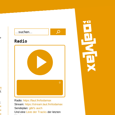
»
Radio
n
l.
Radio:
https://laut.fm/todamax
:
Stream:
https://stream.laut.fm/todamax
«
Sendeplan:
gibt's auch
«
Und eine
Liste der Tracks
der letzten
«