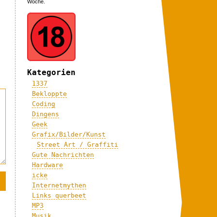
Woche.
Kategorien
1337
Bekloppte
Coding
Dingens
Geek
Grafix/Bilder/Kunst
Street Art / Graffiti
Gute Nachrichten
Hardware
icke
Internetmythen
Links querbeet
MP3
Musik