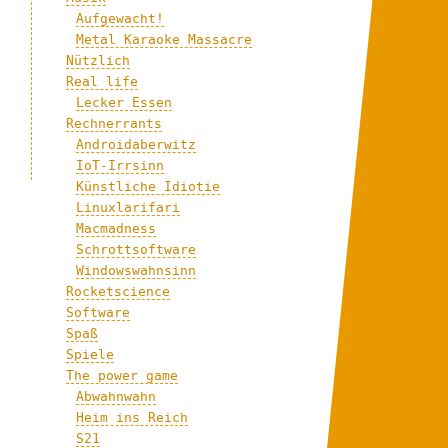
Aufgewacht!
Metal Karaoke Massacre
Nützlich
Real life
Lecker Essen
Rechnerrants
Androidaberwitz
IoT-Irrsinn
Künstliche Idiotie
Linuxlarifari
Macmadness
Schrottsoftware
Windowswahnsinn
Rocketscience
Software
Spaß
Spiele
The power game
Abwahnwahn
Heim ins Reich
S21