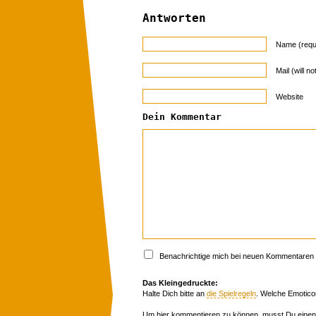
Antworten
Name (requ
Mail (will n
Website
Dein Kommentar
Benachrichtige mich bei neuen Kommentaren p
Das Kleingedruckte:
Halte Dich bitte an
die Spielregeln
. Welche Emotico
Um hier kommentieren zu können, musst Du einen 