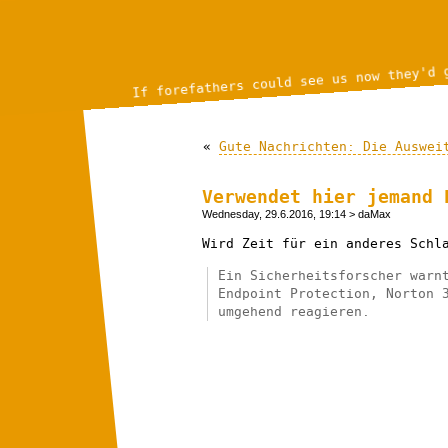
If forefathers could see us now they'd 
«
Gute Nachrichten: Die Auswei
Verwendet hier jemand 
Wednesday, 29.6.2016, 19:14
> daMax
Wird Zeit für ein anderes Sch
Ein Sicherheitsforscher warn
Endpoint Protection, Norton 
umgehend reagieren.