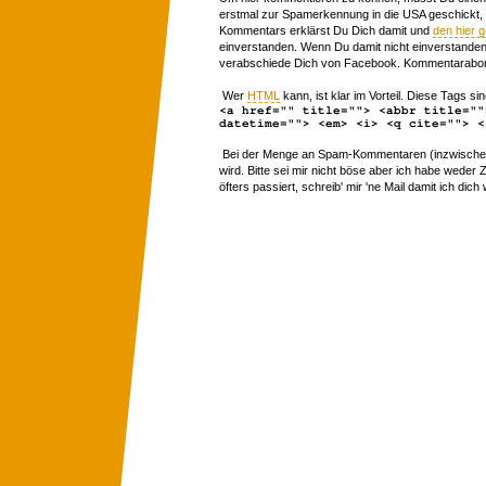
erstmal zur Spamerkennung in die USA geschickt,
Kommentars erklärst Du Dich damit und
den hier 
einverstanden. Wenn Du damit nicht einverstanden 
verabschiede Dich von Facebook. Kommentarabon
Wer
HTML
kann, ist klar im Vorteil. Diese Tags sin
<a href="" title=""> <abbr title=""
datetime=""> <em> <i> <q cite=""> <
Bei der Menge an Spam-Kommentaren (inzwischen 
wird. Bitte sei mir nicht böse aber ich habe wede
öfters passiert, schreib' mir 'ne Mail damit ich dich 