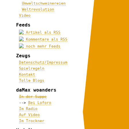
Umweltschweinereien
Weltrevolution
Video
Feeds
Artikel als RSS
Kommentare als RSS
noch mehr Feeds
Zeugs
Datenschutz/Impressum
Spielregeln
Kontakt
Tolle Blogs
daMax woanders
In der Suppe
-->
Bei Loforo
Im Radio
Auf Video
Im Trockner