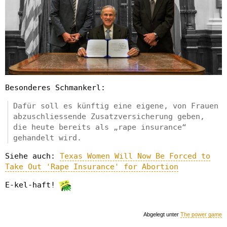
Besonderes Schmankerl:
Dafür soll es künftig eine eigene, von Frauen
abzuschliessende Zusatzversicherung geben,
die heute bereits als „rape insurance“
gehandelt wird.
Siehe auch:
Texas Women Will Now Be Forced to
Take Out 'Rape Insurance' for Abortion
E-kel-haft!
Abgelegt unter
The power game