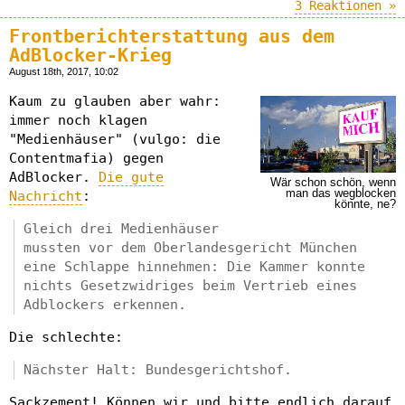
3 Reaktionen »
Frontberichterstattung aus dem
AdBlocker-Krieg
August 18th, 2017, 10:02
Kaum zu glauben aber wahr:
immer noch klagen
"Medienhäuser" (vulgo: die
Contentmafia) gegen
AdBlocker.
Die gute
Wär schon schön, wenn
man das wegblocken
Nachricht
:
könnte, ne?
Gleich drei Medienhäuser
mussten vor dem Oberlandesgericht München
eine Schlappe hinnehmen: Die Kammer konnte
nichts Gesetzwidriges beim Vertrieb eines
Adblockers erkennen.
Die schlechte:
Nächster Halt: Bundesgerichtshof.
Sackzement! Können wir und bitte endlich darauf