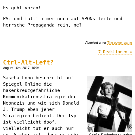
Es geht voran!
PS: und fall' immer noch auf SPONs Teile-und-
herrsche-Propaganda rein, ne?
Abgelegt unter
The power game
7 Reaktionen »
Ctrl-Alt-Left?
August 16th, 2017, 16:04
Sascha Lobo beschreibt auf
Spiegel Online die
hakenkreuzgefährliche
Kommunikationsstrategie der
Neonazis und wie sich Donald
J. Trump eben jener
Strategien bedient. Der Typ
ist vielleicht doof,
vielleicht tut er auch nur
so. Sicher ist, dass er sehr