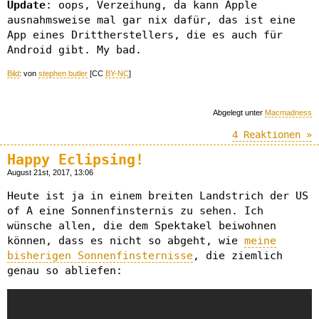
Update
: oops, Verzeihung, da kann Apple
ausnahmsweise mal gar nix dafür, das ist eine
App eines Drittherstellers, die es auch für
Android gibt. My bad.
Bild
: von
stephen butler
[CC
BY-NC
]
Abgelegt unter
Macmadness
4 Reaktionen »
Happy Eclipsing!
August 21st, 2017, 13:06
Heute ist ja in einem breiten Landstrich der US
of A eine Sonnenfinsternis zu sehen. Ich
wünsche allen, die dem Spektakel beiwohnen
können, dass es nicht so abgeht, wie
meine
bisherigen Sonnenfinsternisse
, die ziemlich
genau so abliefen: