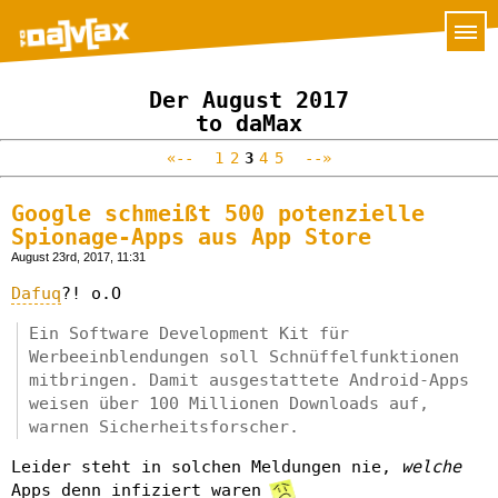
Der August 2017
to daMax
«--
1
2
3
4
5
--»
Google schmeißt 500 potenzielle
Spionage-Apps aus App Store
August 23rd, 2017, 11:31
Dafuq
?! o.O
Ein Software Development Kit für
Werbeeinblendungen soll Schnüffelfunktionen
mitbringen. Damit ausgestattete Android-Apps
weisen über 100 Millionen Downloads auf,
warnen Sicherheitsforscher.
Leider steht in solchen Meldungen nie,
welche
Apps denn infiziert waren