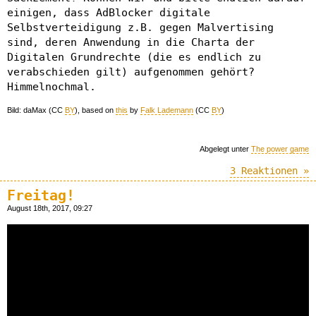
einigen, dass AdBlocker digitale
Selbstverteidigung z.B. gegen Malvertising
sind, deren Anwendung in die Charta der
Digitalen Grundrechte (die es endlich zu
verabschieden gilt) aufgenommen gehört?
Himmelnochmal.
Bild: daMax (CC
BY
), based on
this
by
Falk Lademann
(CC
BY
)
Abgelegt unter
The power game
3 Reaktionen »
Freitag!
August 18th, 2017, 09:27