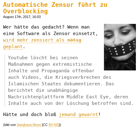
Automatische Zensur führt zu
Overblocking
August 17th, 2017, 16:03
Wer hätte das gedacht? Wenn man
eine Software als Zensor einsetzt,
wird mehr zensiert als
nötig
geplant
.
Youtube löscht bei seinen
Maßnahmen gegen extremistische
Inhalte und Propaganda offenbar
auch Videos, die Kriegsverbrechen des
Islamischen Staates dokumentieren. Das
berichtet die unabhängige
Nachrichtenplattform Middle East Eye, deren
Inhalte auch von der Löschung betroffen sind.
Hätte und doch bloß
jemand gewarnt
!
(bild von
Samjhana Moon
[CC
BY-ND
])