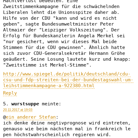
Machtverlust bedeuten. Eine
Zweitstimmenkampagne für die schwächelnden
Liberalen lehnt die Unionsspitze daher ab.
Hilfe von der CDU "kann und wird es nicht
geben", sagte Bundesumweltminister Peter
Altmaier der "Leipziger Volkszeitung". Der
Erfolg für Bundeskanzlerin Angela Merkel sei
"nur gesichert, wenn wir dieses Mal beide
Stimmen für die CDU gewinnen". Ähnlich hatte
sich zuvor CDU-Generalsekretär Hermann Gröhe
geäußert. Seine Losung lautete kurz und knapp:
"Zweitstimme ist Merkel-Stimme".
http://www.spiegel.de/politik/deutschland/cdu-
csu-und-fdp-streiten-bei-der-bundestagswahl-um-
leihstimmenkampagne-a-922380.html
Reply
wurstsuppe
meinte:
20.11.2017 at 19:03
@
ein anderer Stefan
:
ich denke deine negtivprognose wird eintreten,
genauso wie beim nächsten mal in frankreich le
pen höchstwahrscheinlich regieren wird.