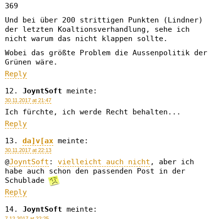
369
Und bei über 200 strittigen Punkten (Lindner)
der letzten Koaltionsverhandlung, sehe ich
nicht warum das nicht klappen sollte.
Wobei das größte Problem die Aussenpolitik der
Grünen wäre.
Reply
JoyntSoft
meinte:
30.11.2017 at 21:47
Ich fürchte, ich werde Recht behalten...
Reply
da]v[ax
meinte:
30.11.2017 at 22:13
@
JoyntSoft
:
vielleicht auch nicht
, aber ich
habe auch schon den passenden Post in der
Schublade
Reply
JoyntSoft
meinte:
7.12.2017 at 22:25