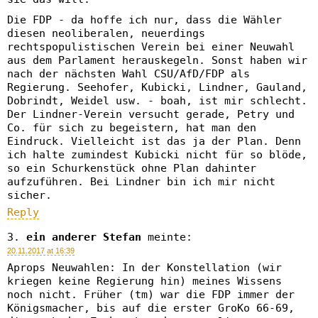
Die FDP - da hoffe ich nur, dass die Wähler
diesen neoliberalen, neuerdings
rechtspopulistischen Verein bei einer Neuwahl
aus dem Parlament herauskegeln. Sonst haben wir
nach der nächsten Wahl CSU/AfD/FDP als
Regierung. Seehofer, Kubicki, Lindner, Gauland,
Dobrindt, Weidel usw. - boah, ist mir schlecht.
Der Lindner-Verein versucht gerade, Petry und
Co. für sich zu begeistern, hat man den
Eindruck. Vielleicht ist das ja der Plan. Denn
ich halte zumindest Kubicki nicht für so blöde,
so ein Schurkenstück ohne Plan dahinter
aufzuführen. Bei Lindner bin ich mir nicht
sicher.
Reply
ein anderer Stefan
meinte:
20.11.2017 at 16:39
Aprops Neuwahlen: In der Konstellation (wir
kriegen keine Regierung hin) meines Wissens
noch nicht. Früher (tm) war die FDP immer der
Königsmacher, bis auf die erster GroKo 66-69,