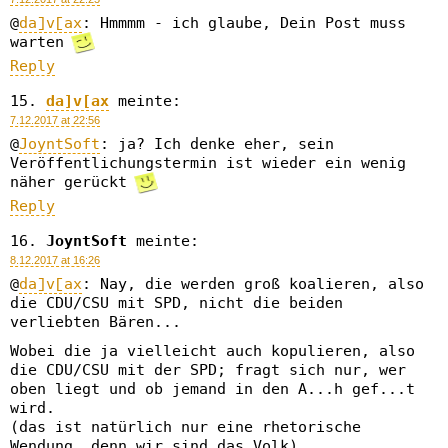
@
da]v[ax
: Hmmmm - ich glaube, Dein Post muss
warten
Reply
da]v[ax
meinte:
7.12.2017 at 22:56
@
JoyntSoft
: ja? Ich denke eher, sein
Veröffentlichungstermin ist wieder ein wenig
näher gerückt
Reply
JoyntSoft
meinte:
8.12.2017 at 16:26
@
da]v[ax
: Nay, die werden groß koalieren, also
die CDU/CSU mit SPD, nicht die beiden
verliebten Bären...
Wobei die ja vielleicht auch kopulieren, also
die CDU/CSU mit der SPD; fragt sich nur, wer
oben liegt und ob jemand in den A...h gef...t
wird.
(das ist natürlich nur eine rhetorische
Wendung, denn wir sind das Volk)