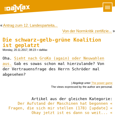
«
Antrag zum 12. Landesparteita...
Von der Normkritik zertifizie...
»
Die schwarz-gelb-grüne Koalition
ist geplatzt
Monday, 20.11.2017, 08:23
> daMax
Oha.
Sieht nach GroKo (again) oder Neuwahlen
aus.
Gab es sowas schon mal hierzulande? Von
der Vertrauensfrage des Herrn Schröder mal
abgesehen?
| Abgelegt unter
The power game
The views expressed by the author are personal.
Artikel aus der gleichen Kategorie:
Der Aufstand der Maschinen hat begonnen «
Fragen, die sich mir stellen (178) [update] «
Okay jetzt ist es dann so weit... «