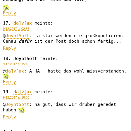
Reply
da]v[ax
meinte:
9.12.2017 at 02:36
@
JoyntSoft
: ja klar werden die großkopulieren.
Genau
dafür
ist der Post doch schon fertig...
Reply
JoyntSoft
meinte:
9.12.2017 at 15:16
@
da]v[ax
: A-HA - hatte das wohl missverstanden.
Reply
da]v[ax
meinte:
9.12.2017 at 16:35
@
JoyntSoft
: na gut, dass wir drüber geredet
haben
Reply