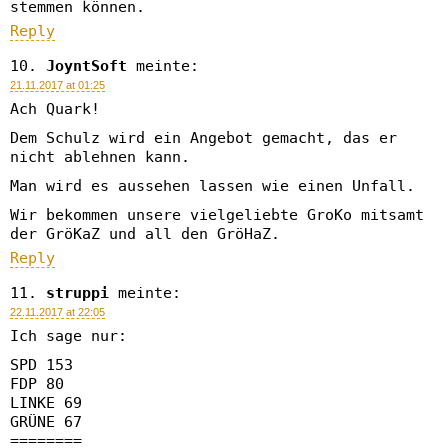
stemmen können.
Reply
JoyntSoft
meinte:
21.11.2017 at 01:25
Ach Quark!
Dem Schulz wird ein Angebot gemacht, das er
nicht ablehnen kann.
Man wird es aussehen lassen wie einen Unfall.
Wir bekommen unsere vielgeliebte GroKo mitsamt
der GröKaZ und all den GröHaZ.
Reply
struppi
meinte:
22.11.2017 at 22:05
Ich sage nur:
SPD 153
FDP 80
LINKE 69
GRÜNE 67
========