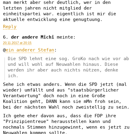
man merkt aber sehr deutlich, wer in den
letzten jahren nicht mitglied der
einheitspartei war. eigentlich ist mir die
aktuelle entwicklung eine genugtuung.
Reply
der andere Michi
meinte:
20.11.2017 at 20:15
@
ein anderer Stefan
:
Die SPD lehnt eine sog. GroKo nach wie vor ab
und will wohl auf Neuwahlen hinaus. Diese
werden ihr aber auch nichts nützen, denke
ich.
Sehe ich etwas anders. Wenn die SPD jetzt (mal
wieder) umfällt und aus "staatsbürgerlicher
Verantwortung" doch noch in eine Große
Koalition geht, DANN kann sie mMn froh sein,
bei der nächsten Wahl noch zweistellig zu sein.
Ich gehe eher davon aus, dass die FDP ihre
"Prinzipientreue" herausstellen kann und
nochmals Stimmen hinzugewinnt, wenn es jetzt zu
Neuwahlen kommen sollte.