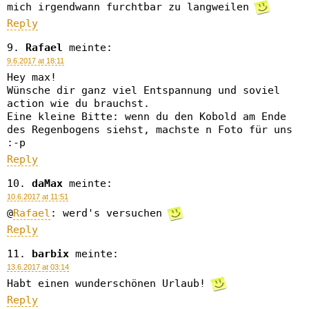
mich irgendwann furchtbar zu langweilen
Reply
Rafael
meinte:
9.6.2017 at 18:11
Hey max!
Wünsche dir ganz viel Entspannung und soviel
action wie du brauchst.
Eine kleine Bitte: wenn du den Kobold am Ende
des Regenbogens siehst, machste n Foto für uns
:-p
Reply
daMax
meinte:
10.6.2017 at 11:51
@
Rafael
: werd's versuchen
Reply
barbix
meinte:
13.6.2017 at 03:14
Habt einen wunderschönen Urlaub!
Reply