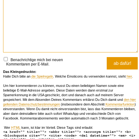
Benachrichtige mich bei neuen
Kommentaren per E-Mail.
Das Kleingedruckte:
Halte Dich bitte an
die Spielregeln
. Welche Emoticons du verwenden kannst, steht
hier
.
Um hier kommentieren zu können, musst Du einen beliebigen Namen sowie eine
beliebige E-Mail-Adresse angeben. Diese Daten werden dann erstmal zur
Spamerkennung in die USA geschickt, dort und danach auch auf meinem Server
gespeichert. Mit dem Absenden Deines Kommentars erklärst Du Dich damit und
den hier
geltenden Datenschutzbestimmungen
(insbesondere dem Abschnitt
Kommentarfunktion
)
einverstanden. Wenn Du damit nicht einverstanden bist, lass das Kommentieren bleiben,
aber dann deinstalliere bitte auch sofort WhatsApp und verabschiede Dich von
Facebook. Kommentarabonnements werden automatisch nach 3 Monaten gelöscht.
Wer
HTML
kann, ist klar im Vorteil. Diese Tags sind erlaubt:
<a href="" title=""> <abbr title=""> <acronym title=""> <b>
<blockquote cite=""> <cite> <code> <del datetime=""> <em> <i>