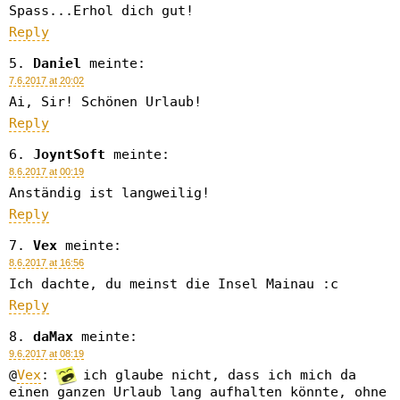
Spass...Erhol dich gut!
Reply
Daniel
meinte:
7.6.2017 at 20:02
Ai, Sir! Schönen Urlaub!
Reply
JoyntSoft
meinte:
8.6.2017 at 00:19
Anständig ist langweilig!
Reply
Vex
meinte:
8.6.2017 at 16:56
Ich dachte, du meinst die Insel Mainau :c
Reply
daMax
meinte:
9.6.2017 at 08:19
@
Vex
:
ich glaube nicht, dass ich mich da
einen ganzen Urlaub lang aufhalten könnte, ohne