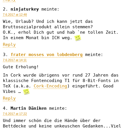
ninjaturkey
meinte:
7.6.2017 at 12:48
Wie, Urlaub? Und ich kann jetzt das
Bruttosozialprodukt allein stemmen?
O.K., erhol Dich gut und hab `ne tollen Zeit.
In einem Monat bin ICH weg.
Reply
frater mosses von lobdenberg
meinte:
7.6.2017 at 14:11
Gute Erholung!
In Cork wurde übrigens vor rund 27 Jahren das
klassische Fontencoding T1 für 8-Bit-Fonts in
TeX (a.k.a.
Cork-Encoding
) eingeführt. Good
Vibes …
Reply
Martin Däniken
meinte:
7.6.2017 at 17:22
Und immer schön die die Hände über der
Bettdecke und keine unkeuschen Gedanken...Viel