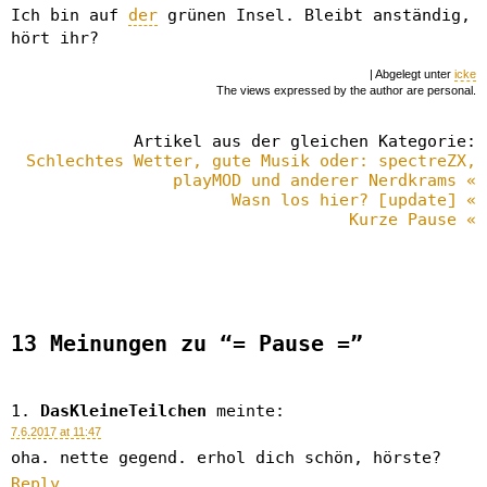
Ich bin auf
der
grünen Insel. Bleibt anständig,
hört ihr?
| Abgelegt unter
icke
The views expressed by the author are personal.
Artikel aus der gleichen Kategorie:
Schlechtes Wetter, gute Musik oder: spectreZX,
playMOD und anderer Nerdkrams «
Wasn los hier? [update] «
Kurze Pause «
13 Meinungen zu “= Pause =”
DasKleineTeilchen
meinte:
7.6.2017 at 11:47
oha. nette gegend. erhol dich schön, hörste?
Reply