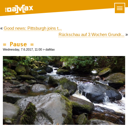
«
Good news: Pittsburgh joins t...
Rückschau auf 3 Wochen Grundr...
»
= Pause =
Wednesday, 7.6.2017, 11:00
> daMax